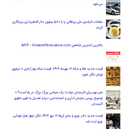
می‌شود
مقامات تایلندی ملی پرتغالی را با 580 میلیون دلار کلاهبرداری رمزنگاری
کردند
بالاترین کمترین شاخص MT4 – forexmt4indicators.com
قیمت جدید طلا و سکه ۱۲ مهرماه ۱۴۰۴/ قیمت سکه بهار آزادی ۱۰ میلیون
تومان تکان خورد
خبر مهم برای کارمندان دولت/ یک جراحی بزرگ بزرگ در راه است؟ +
توضیح رییس سازمان اداری و استخدامی درباره تعدیل یا تغییر حقوق
کارمندان
قیمت جدید دلار، یورو و سایر ارزها ۱۲ مهر ۱۴۰۴/ تکان چهار هزار تومانی
یورو ثبت شد