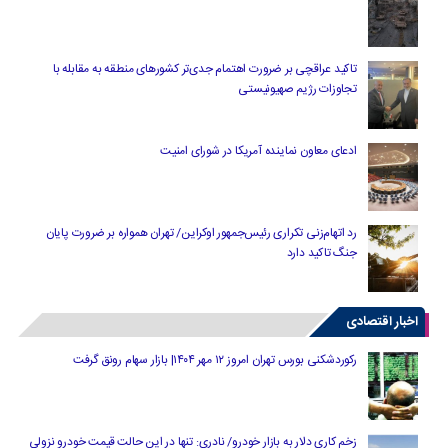
تاکید عراقچی بر ضرورت اهتمام جدی‌تر کشورهای منطقه به مقابله با
تجاوزات رژیم صهیونیستی
ادعای معاون نماینده آمریکا در شورای امنیت
رد اتهام‌زنی تکراری رئیس‌جمهور اوکراین/ تهران همواره بر ضرورت پایان
جنگ تاکید دارد
اخبار اقتصادی
رکوردشکنی بورس تهران امروز ۱۲ مهر ۱۴۰۴| بازار سهام رونق گرفت
زخم کاری دلار به بازار خودرو/ نادری: تنها در این حالت قیمت خودرو نزولی