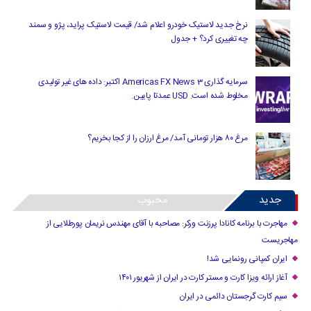
نرخ جدید لاستیک خودرو اعلام شد/ قیمت لاستیک پراید، پژو و سمند
چه تغییری کرد؟ + جدول
سرمایه گذاری Americas FX News 3 اکتبر: داده های غیر تولیدی
مخلوط شده است. USD عمدتا پایین.
مرغ ۸۰ هزار تومانی آمد/ مرغ ارزان را از کجا بخریم؟
جدید
محبوب
مهاجرت با برنامه کانادا پرزنت ورکر: مصاحبه با آقای مهندس نریمان پورطلایی از
مهاجریست
ایران کمپانی رونمایی شد!
آغاز ارائه ویزا کارت و مستر کارت در ایران از شهریور ۱۴۰۱
سیم کارت گرجستان دائمی در ایران