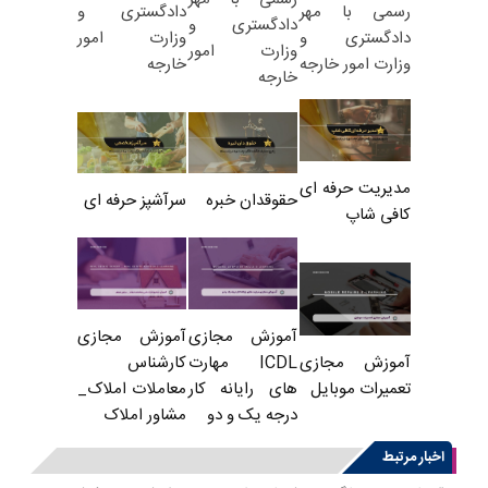
دادگستری و
رسمی با مهر
دادگستری و
وزارت امور
دادگستری و
وزارت امور
خارجه
وزارت امور خارجه
خارجه
مدیریت حرفه ای
حقوقدان خبره
سرآشپز حرفه ای
کافی شاپ
آموزش مجازی
آموزش مجازی
ICDL مهارت
کارشناس
آموزش مجازی
های رایانه کار
معاملات املاک_
تعمیرات موبایل
درجه یک و دو
مشاور املاک
اخبار مرتبط