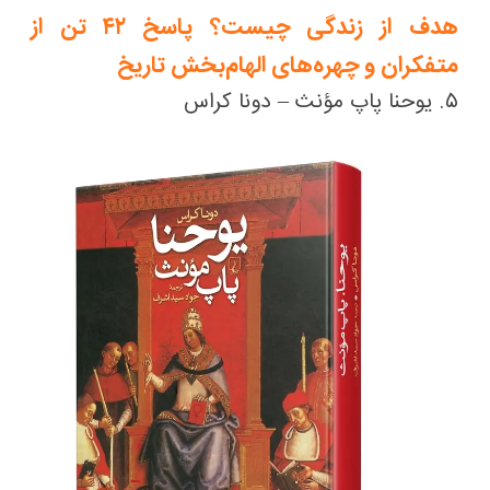
هدف از زندگی چیست؟ پاسخ ۴۲ تن از
متفکران و چهره‌های الهام‌بخش تاریخ
۵. یوحنا پاپ مؤنث – دونا کراس