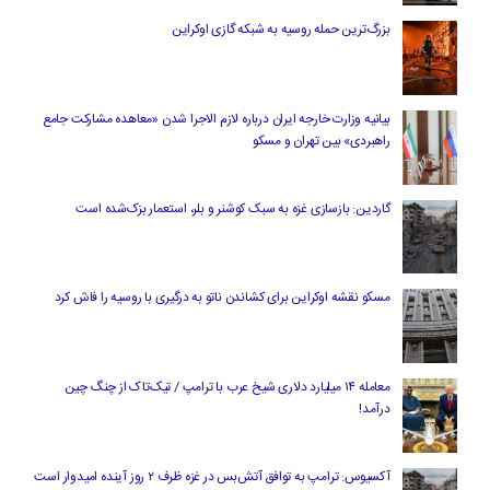
بزرگ‌ترین حمله روسیه به شبکه گازی اوکراین
بیانیه وزارت خارجه ایران درباره لازم‌ الاجرا شدن «معاهده مشارکت جامع
راهبردی» بین تهران و مسکو
گاردین: بازسازی غزه به سبک کوشنر و بلر، استعمار بزک‌شده است
مسکو نقشه اوکراین برای کشاندن ناتو به درگیری با روسیه را فاش کرد
معامله ۱۴ میلیارد دلاری شیخ عرب با ترامپ / تیک‌تاک از چنگ چین
درآمد!
آکسیوس: ترامپ به توافق آتش‌بس در غزه ظرف ۲ روز آینده امیدوار است