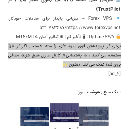
میزبانی قابل اعتماد EA VPS (دارای امتیاز 4.9/5 در
TrustPilot)
Forex VPS – میزبانی پایدار برای معاملات خودکار:
https://www.forexvps.net/؟aff=78368
24/7 Uptime | 🖥 تأخیر کم | ⚙ تنظیم آسان MT4/MT5
برخی از پیوندهای فوق پیوندهای وابسته هستند. اگر از آنها
استفاده می کنید ، به پشتیبانی از کانال بدون هیچ هزینه اضافی
برای شما کمک می کند. ممنون
[ad_2]
لینک منبع
:
هوشمند نیوز