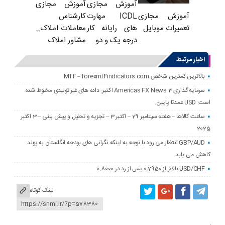
آموزش مجازی
آموزش مجازی
ICDL مهارت
کارشناس
آموزش مجازی
های رایانه کار
معاملات املاک_
تعمیرات موبایل
درجه یک و دو
مشاور املاک
اخبار مرتبط
بالاترین کمترین شاخص MT4 – forexmt4indicators.com
سرمایه گذاری Americas FX News 3 اکتبر: داده های غیر تولیدی مخلوط شده
است. USD عمدتا پایین.
ساعت کالاها – هفته سپتامبر 29 – اکتبر 3 – تجزیه و تحلیل و پیش بینی – 3 اکتبر
2025
GBP/AUD انتظار می رود با توجه به اینکه نگرانی های بودجه انگلستان به پوند
کاهش می یابد
USD/CHF بالاتر از 0.7950 پس از رد در 0.8000
لینک کوتاه