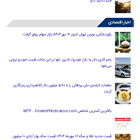
جنگ تاکید دارد
اخبار اقتصادی
رکوردشکنی بورس تهران امروز ۱۲ مهر ۱۴۰۴| بازار سهام رونق گرفت
زخم کاری دلار به بازار خودرو/ نادری: تنها در این حالت قیمت خودرو نزولی
می‌شود
مقامات تایلندی ملی پرتغالی را با 580 میلیون دلار کلاهبرداری رمزنگاری
کردند
بالاترین کمترین شاخص MT4 – forexmt4indicators.com
قیمت جدید طلا و سکه ۱۲ مهرماه ۱۴۰۴/ قیمت سکه بهار آزادی ۱۰ میلیون