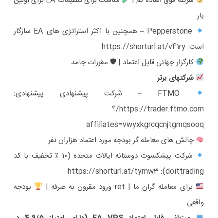
هزینه فوق العاده کم |
مناسب برای تنظیمات EA برای اولین
بار
Pepperstone – همچنین با اکثر استراتژی های EA سازگار
است:
https://shorturl.at/v41ry
کارگزار جهانی قابل اعتماد | 🛡 مقررات جامد
شرکتهای برتر
FTMO – شرکت پیشنهادی پیشنهادی:
https://trader.ftmo.com/؟
affiliates=vwyxkgrcqcnjtgmqsooq
چالش های معامله گر بودجه مورد اعتماد هزاران نفر
شرکت پیشکسوت دوستانه ایالات متحده (10 ٪ تخفیف با کد
https://shorturl.at/tymw3
doittrading):
برای معامله گران ما | ret ورود مقرون به صرفه |
بودجه
واقعی