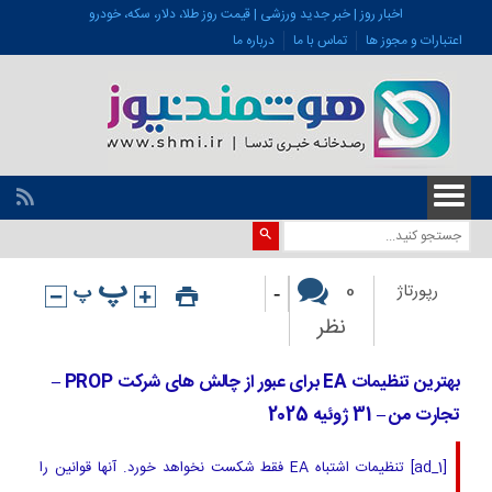
اخبار روز | خبر جدید ورزشی | قیمت روز طلا، دلار، سکه، خودرو
اعتبارات و مجوز ها
تماس با ما
درباره ما
-
0
رپورتاژ
نظر
بهترین تنظیمات EA برای عبور از چالش های شرکت PROP –
تجارت من – 31 ژوئیه 2025
[ad_1] تنظیمات اشتباه EA فقط شکست نخواهد خورد. آنها قوانین را