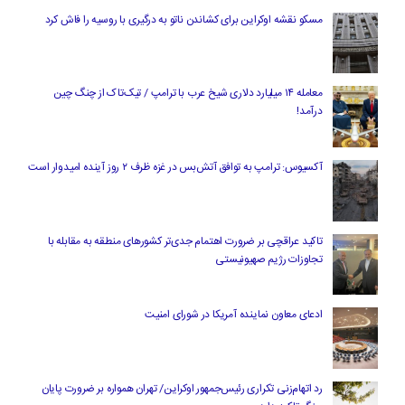
مسکو نقشه اوکراین برای کشاندن ناتو به درگیری با روسیه را فاش کرد
معامله ۱۴ میلیارد دلاری شیخ عرب با ترامپ / تیک‌تاک از چنگ چین
درآمد!
آکسیوس: ترامپ به توافق آتش‌بس در غزه ظرف ۲ روز آینده امیدوار است
تاکید عراقچی بر ضرورت اهتمام جدی‌تر کشورهای منطقه به مقابله با
تجاوزات رژیم صهیونیستی
ادعای معاون نماینده آمریکا در شورای امنیت
رد اتهام‌زنی تکراری رئیس‌جمهور اوکراین/ تهران همواره بر ضرورت پایان