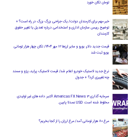
تومان تکان خورد
خبر مهم برای کارمندان دولت/ یک جراحی بزرگ بزرگ در راه است؟ +
توضیح رییس سازمان اداری و استخدامی درباره تعدیل یا تغییر حقوق
کارمندان
قیمت جدید دلار، یورو و سایر ارزها ۱۲ مهر ۱۴۰۴/ تکان چهار هزار تومانی
یورو ثبت شد
نرخ جدید لاستیک خودرو اعلام شد/ قیمت لاستیک پراید، پژو و سمند
چه تغییری کرد؟ + جدول
سرمایه گذاری Americas FX News 3 اکتبر: داده های غیر تولیدی
مخلوط شده است. USD عمدتا پایین.
مرغ ۸۰ هزار تومانی آمد/ مرغ ارزان را از کجا بخریم؟