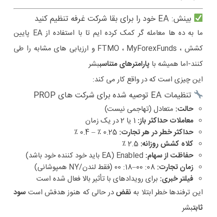
بینش: EA خود را برای بقا شرکت غرفه تنظیم کنید
ما به ده ها معامله گر کمک کرده ایم تا با استفاده از EA پایین
کشش ، FTMO ، MyForexFunds و ارزیابی های مشابه را طی
کنند-اما همیشه با
پارامترهای متناسب
بشر
این چیزی است که در واقع کار می کند:
تنظیمات EA توصیه شده برای شرکت های PROP
حالت:
متعادل (تهاجمی نیست)
معاملات حداکثر باز:
1 یا 2 در یک زمان
حداکثر خطر در هر تجارت:
0.25 ٪ – 0.4 ٪
کلاه کشش روزانه:
2.5 ٪
حفاظت از سهام:
Enabled (EA باید خود کننده خود باشد)
زمان تجارت:
08: 00–18: 00 (فقط لندن/NY همپوشانی)
فیلتر خبری:
برای رویدادهای با تأثیر بالا فعال شده است
این ترفندها خطر ابتلا به
نقض
در حالی که هنوز هدفش است
سود
ثابت
بشر