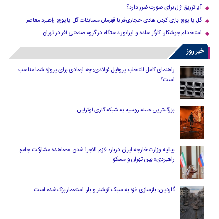
آیا تزریق ژل برای صورت ضرر دارد​؟
گل یا پوچ بازی کردن هادی حجازی‌فر با قهرمان مسابقات گل یا پوچ-راهبرد معاصر
استخدام جوشکار، کارگر ساده و اپراتور دستگاه در گروه صنعتی آفر در تهران
خبر روز
راهنمای کامل انتخاب پروفیل فولادی: چه ابعادی برای پروژه شما مناسب
است؟
بزرگ‌ترین حمله روسیه به شبکه گازی اوکراین
بیانیه وزارت خارجه ایران درباره لازم‌ الاجرا شدن «معاهده مشارکت جامع
راهبردی» بین تهران و مسکو
گاردین: بازسازی غزه به سبک کوشنر و بلر، استعمار بزک‌شده است