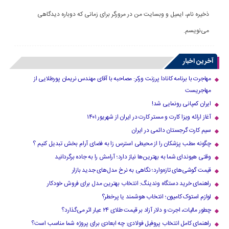
ذخیره نام، ایمیل و وبسایت من در مرورگر برای زمانی که دوباره دیدگاهی
می‌نویسم.
آخرین اخبار
مهاجرت با برنامه کانادا پرزنت ورکر: مصاحبه با آقای مهندس نریمان پورطلایی از
مهاجریست
ایران کمپانی رونمایی شد!
آغاز ارائه ویزا کارت و مستر کارت در ایران از شهریور ۱۴۰۱
سیم کارت گرجستان دائمی در ایران
چگونه مطب پزشکان را از محیطی استرس زا به فضای آرام بخش تبدیل کنیم ؟
وقتی هیوندای شما به بهترین‌ها نیاز دارد؛ آرامش را به جاده برگردانید
قیمت گوشی‌های تازه‌وارد؛ نگاهی به نرخ مدل‌های جدید بازار
راهنمای خرید دستگاه وندینگ: انتخاب بهترین مدل برای فروش خودکار
لوازم استوک کامیون؛ انتخاب هوشمند یا پرخطر؟
چطور مالیات، اجرت و دلار آزاد بر قیمت طلای ۲۴ عیار اثر می‌گذارد؟
راهنمای کامل انتخاب پروفیل فولادی: چه ابعادی برای پروژه شما مناسب است؟