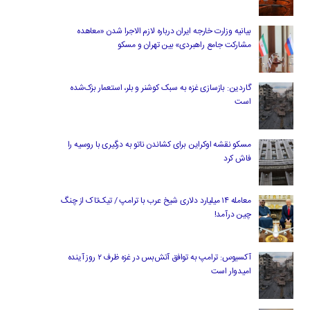
بیانیه وزارت خارجه ایران درباره لازم‌ الاجرا شدن «معاهده
مشارکت جامع راهبردی» بین تهران و مسکو
گاردین: بازسازی غزه به سبک کوشنر و بلر، استعمار بزک‌شده
است
مسکو نقشه اوکراین برای کشاندن ناتو به درگیری با روسیه را
فاش کرد
معامله ۱۴ میلیارد دلاری شیخ عرب با ترامپ / تیک‌تاک از چنگ
چین درآمد!
آکسیوس: ترامپ به توافق آتش‌بس در غزه ظرف ۲ روز آینده
امیدوار است