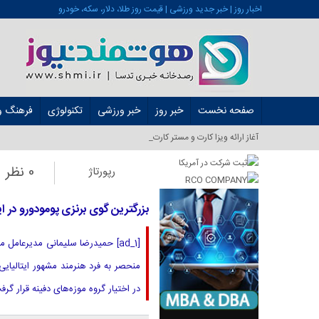
اخبار روز | خبر جدید ورزشی | قیمت روز طلا، دلار، سکه، خودرو
صفحه نخست
خبر روز
خبر ورزشی
تکنولوژی
فرهنگ و 
آغاز ارائه ویزا کارت و مستر کارت در ایران از _
0 نظر
رپورتاژ
بزرگترین گوی برنزی پومودورو در 
[ad_1] حمیدرضا سلیمانی مدیرعام
منحصر به فرد هنرمند مشهور ایتالیای
در اختیار گروه موزه‌های دفینه قرار 