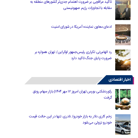
تاکید عراقچی بر ضرورت اهتمام جدی‌تر کشورهای منطقه به
مقابله با تجاوزات رژیم صهیونیستی
ادعای معاون نماینده آمریکا در شورای امنیت
رد اتهام‌زنی تکراری رئیس‌جمهور اوکراین/ تهران همواره بر
ضرورت پایان جنگ تاکید دارد
اخبار اقتصادی
رکوردشکنی بورس تهران امروز ۱۲ مهر ۱۴۰۴| بازار سهام رونق
گرفت
زخم کاری دلار به بازار خودرو/ نادری: تنها در این حالت قیمت
خودرو نزولی می‌شود