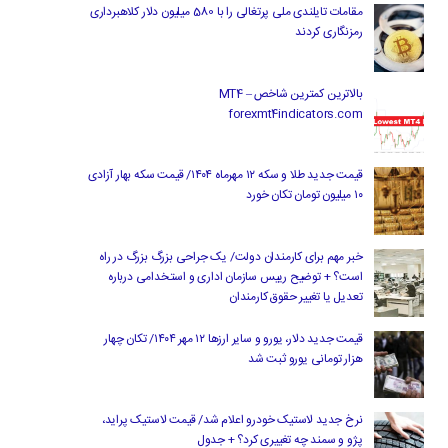
مقامات تایلندی ملی پرتغالی را با 580 میلیون دلار کلاهبرداری
رمزنگاری کردند
بالاترین کمترین شاخص MT4 –
forexmt4indicators.com
قیمت جدید طلا و سکه ۱۲ مهرماه ۱۴۰۴/ قیمت سکه بهار آزادی
۱۰ میلیون تومان تکان خورد
خبر مهم برای کارمندان دولت/ یک جراحی بزرگ بزرگ در راه
است؟ + توضیح رییس سازمان اداری و استخدامی درباره
تعدیل یا تغییر حقوق کارمندان
قیمت جدید دلار، یورو و سایر ارزها ۱۲ مهر ۱۴۰۴/ تکان چهار
هزار تومانی یورو ثبت شد
نرخ جدید لاستیک خودرو اعلام شد/ قیمت لاستیک پراید،
پژو و سمند چه تغییری کرد؟ + جدول