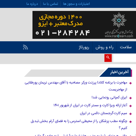
اعتبارات و مجوز ها
تماس با ما
درباره ما
سلامت
راه و روش
رپورتاژ
آخرین اخبار
مهاجرت با برنامه کانادا پرزنت ورکر: مصاحبه با آقای مهندس نریمان پورطلایی
از مهاجریست
ایران کمپانی رونمایی شد!
آغاز ارائه ویزا کارت و مستر کارت در ایران از شهریور ۱۴۰۱
سیم کارت گرجستان دائمی در ایران
چگونه مطب پزشکان را از محیطی استرس زا به فضای آرام بخش تبدیل
کنیم ؟