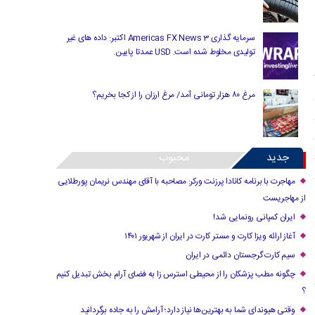
سرمایه گذاری Americas FX News 3 اکتبر: داده های غیر
تولیدی مخلوط شده است. USD عمدتا پایین.
مرغ ۸۰ هزار تومانی آمد/ مرغ ارزان را از کجا بخریم؟
جدید
محبوب
مهاجرت با برنامه کانادا پرزنت ورکر: مصاحبه با آقای مهندس نریمان پورطلایی
از مهاجریست
ایران کمپانی رونمایی شد!
آغاز ارائه ویزا کارت و مستر کارت در ایران از شهریور ۱۴۰۱
سیم کارت گرجستان دائمی در ایران
چگونه مطب پزشکان را از محیطی استرس زا به فضای آرام بخش تبدیل کنیم
؟
وقتی هیوندای شما به بهترین‌ها نیاز دارد؛ آرامش را به جاده برگردانید