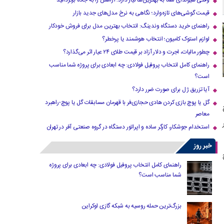
وقتی هیوندای شما به بهترین‌ها نیاز دارد؛ آرامش را به جاده برگردانید
قیمت گوشی‌های تازه‌وارد؛ نگاهی به نرخ مدل‌های جدید بازار
راهنمای خرید دستگاه وندینگ: انتخاب بهترین مدل برای فروش خودکار
لوازم استوک کامیون؛ انتخاب هوشمند یا پرخطر؟
چطور مالیات، اجرت و دلار آزاد بر قیمت طلای ۲۴ عیار اثر می‌گذارد؟
راهنمای کامل انتخاب پروفیل فولادی: چه ابعادی برای پروژه شما مناسب
است؟
آیا تزریق ژل برای صورت ضرر دارد​؟
گل یا پوچ بازی کردن هادی حجازی‌فر با قهرمان مسابقات گل یا پوچ-راهبرد
معاصر
استخدام جوشکار، کارگر ساده و اپراتور دستگاه در گروه صنعتی آفر در تهران
خبر روز
راهنمای کامل انتخاب پروفیل فولادی: چه ابعادی برای پروژه
شما مناسب است؟
بزرگ‌ترین حمله روسیه به شبکه گازی اوکراین