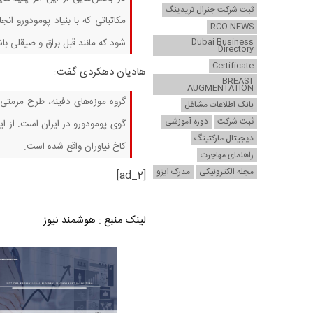
ثبت شرکت جنرال تریدینگ
مکاتباتی که با بنیاد پومودورو ان
RCO NEWS
Dubai Business
شود که مانند قبل براق و صیقلی با
Directory
Certificate
هادیان دهکردی گفت:
BREAST
AUGMENTATION
گروه موزه‌های دفینه، طرح مرمتی ای
بانک اطلاعات مشاغل
ثبت شرکت
دوره آموزشی
گوی پومودورو در ایران است. از ای
دیجیتال مارکتینگ
کاخ نیاوران واقع شده است.
راهنمای مهاجرت
مجله الکترونیکی
مدرک ایزو
[ad_2]
لینک منبع
:
هوشمند نیوز