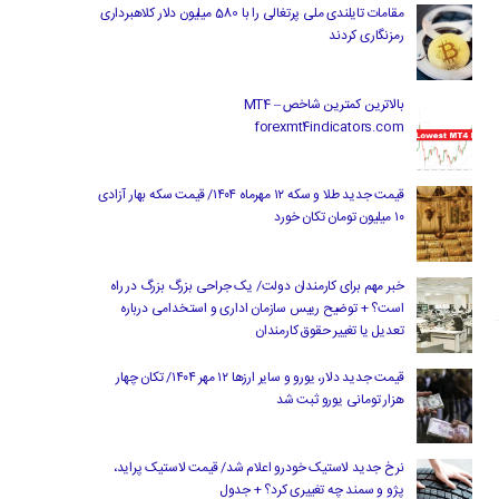
مقامات تایلندی ملی پرتغالی را با 580 میلیون دلار کلاهبرداری
رمزنگاری کردند
بالاترین کمترین شاخص MT4 –
forexmt4indicators.com
قیمت جدید طلا و سکه ۱۲ مهرماه ۱۴۰۴/ قیمت سکه بهار آزادی
۱۰ میلیون تومان تکان خورد
خبر مهم برای کارمندان دولت/ یک جراحی بزرگ بزرگ در راه
است؟ + توضیح رییس سازمان اداری و استخدامی درباره
تعدیل یا تغییر حقوق کارمندان
قیمت جدید دلار، یورو و سایر ارزها ۱۲ مهر ۱۴۰۴/ تکان چهار
هزار تومانی یورو ثبت شد
نرخ جدید لاستیک خودرو اعلام شد/ قیمت لاستیک پراید،
پژو و سمند چه تغییری کرد؟ + جدول