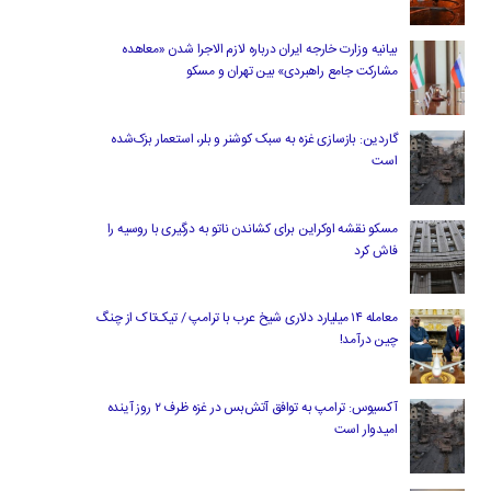
بیانیه وزارت خارجه ایران درباره لازم‌ الاجرا شدن «معاهده
مشارکت جامع راهبردی» بین تهران و مسکو
گاردین: بازسازی غزه به سبک کوشنر و بلر، استعمار بزک‌شده
است
مسکو نقشه اوکراین برای کشاندن ناتو به درگیری با روسیه را
فاش کرد
معامله ۱۴ میلیارد دلاری شیخ عرب با ترامپ / تیک‌تاک از چنگ
چین درآمد!
آکسیوس: ترامپ به توافق آتش‌بس در غزه ظرف ۲ روز آینده
امیدوار است