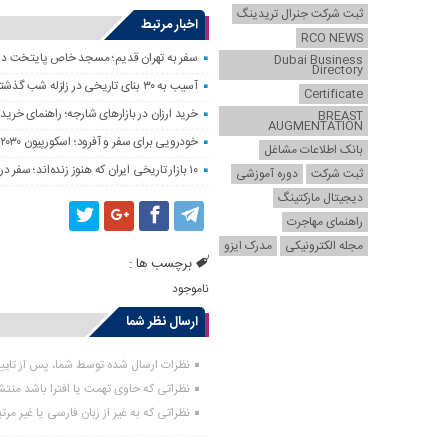
ثبت شرکت جنرال تریدینگ
اخبار مرتبط
RCO NEWS
سفر به تهران قدیم؛ مسجد خاص پایتخت د
Dubai Business
Directory
آسیب به ۳۰ بنای تاریخی در زلزله شب گذشته
Certificate
خرید ارزان در بازارهای شارجه؛ راهنمای خرید 
BREAST
AUGMENTATION
خودرویی برای سفر و آفرود؛ اسکورپیون ۲۰۳۰ را ببینید
بانک اطلاعات مشاغل
۱۰ بازار تاریخی ایران که هنوز زنده‌اند؛ سفر در رنگ و بوی بازارهای قدیمی
ثبت شرکت
دوره آموزشی
دیجیتال مارکتینگ
راهنمای مهاجرت
مجله الکترونیکی
مدرک ایزو
برچسب ها :
ناموجود
ارسال نظر شما
نظرات ارسال شده توسط شما، پس از تای
نظراتی که حاوی تهمت یا افترا باشد منت
نظراتی که به غیر از زبان فارسی یا غیر مر