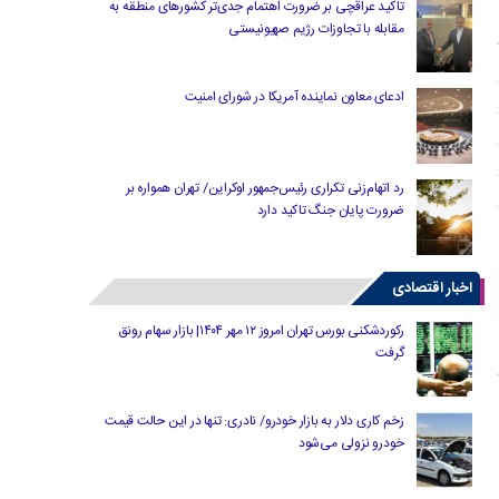
تاکید عراقچی بر ضرورت اهتمام جدی‌تر کشورهای منطقه به
مقابله با تجاوزات رژیم صهیونیستی
ادعای معاون نماینده آمریکا در شورای امنیت
رد اتهام‌زنی تکراری رئیس‌جمهور اوکراین/ تهران همواره بر
ضرورت پایان جنگ تاکید دارد
اخبار اقتصادی
رکوردشکنی بورس تهران امروز ۱۲ مهر ۱۴۰۴| بازار سهام رونق
گرفت
زخم کاری دلار به بازار خودرو/ نادری: تنها در این حالت قیمت
خودرو نزولی می‌شود