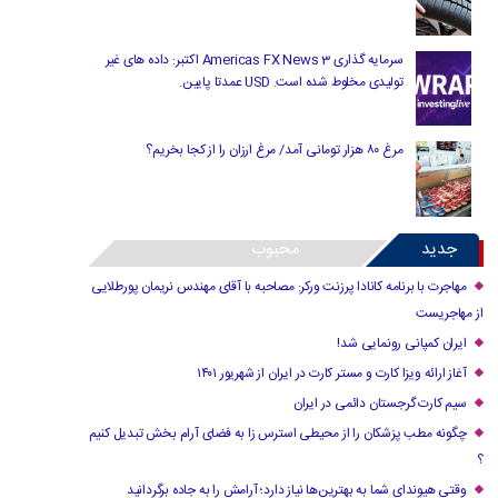
سرمایه گذاری Americas FX News 3 اکتبر: داده های غیر
تولیدی مخلوط شده است. USD عمدتا پایین.
مرغ ۸۰ هزار تومانی آمد/ مرغ ارزان را از کجا بخریم؟
جدید
محبوب
مهاجرت با برنامه کانادا پرزنت ورکر: مصاحبه با آقای مهندس نریمان پورطلایی
از مهاجریست
ایران کمپانی رونمایی شد!
آغاز ارائه ویزا کارت و مستر کارت در ایران از شهریور ۱۴۰۱
سیم کارت گرجستان دائمی در ایران
چگونه مطب پزشکان را از محیطی استرس زا به فضای آرام بخش تبدیل کنیم
؟
وقتی هیوندای شما به بهترین‌ها نیاز دارد؛ آرامش را به جاده برگردانید