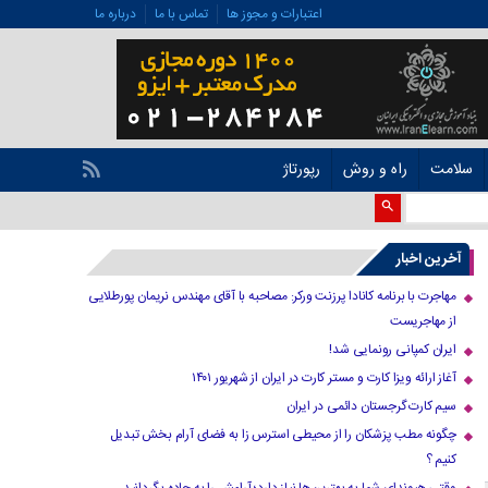
اعتبارات و مجوز ها
تماس با ما
درباره ما
سلامت
راه و روش
رپورتاژ
آخرین اخبار
مهاجرت با برنامه کانادا پرزنت ورکر: مصاحبه با آقای مهندس نریمان پورطلایی
از مهاجریست
ایران کمپانی رونمایی شد!
آغاز ارائه ویزا کارت و مستر کارت در ایران از شهریور ۱۴۰۱
سیم کارت گرجستان دائمی در ایران
چگونه مطب پزشکان را از محیطی استرس زا به فضای آرام بخش تبدیل
کنیم ؟