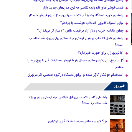
وقتی هیوندای شما به بهترین‌ها نیاز دارد؛ آرامش را به جاده برگردانید
قیمت گوشی‌های تازه‌وارد؛ نگاهی به نرخ مدل‌های جدید بازار
راهنمای خرید دستگاه وندینگ: انتخاب بهترین مدل برای فروش خودکار
لوازم استوک کامیون؛ انتخاب هوشمند یا پرخطر؟
چطور مالیات، اجرت و دلار آزاد بر قیمت طلای ۲۴ عیار اثر می‌گذارد؟
راهنمای کامل انتخاب پروفیل فولادی: چه ابعادی برای پروژه شما مناسب
است؟
آیا تزریق ژل برای صورت ضرر دارد​؟
گل یا پوچ بازی کردن هادی حجازی‌فر با قهرمان مسابقات گل یا پوچ-راهبرد
معاصر
استخدام جوشکار، کارگر ساده و اپراتور دستگاه در گروه صنعتی آفر در تهران
خبر روز
راهنمای کامل انتخاب پروفیل فولادی: چه ابعادی برای پروژه
شما مناسب است؟
بزرگ‌ترین حمله روسیه به شبکه گازی اوکراین