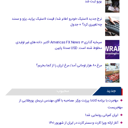
یورو ثبت شد
نرخ جدید لاستیک خودرو اعلام شد/ قیمت لاستیک پراید، پژو و سمند
چه تغییری کرد؟ + جدول
سرمایه گذاری Americas FX News 3 اکتبر: داده های غیر تولیدی
مخلوط شده است. USD عمدتا پایین.
مرغ ۸۰ هزار تومانی آمد/ مرغ ارزان را از کجا بخریم؟
جدید
محبوب
مهاجرت با برنامه کانادا پرزنت ورکر: مصاحبه با آقای مهندس نریمان پورطلایی از
مهاجریست
ایران کمپانی رونمایی شد!
آغاز ارائه ویزا کارت و مستر کارت در ایران از شهریور ۱۴۰۱