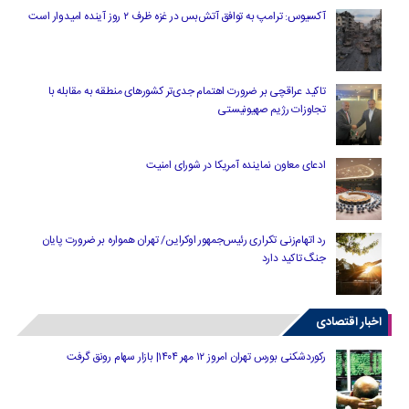
آکسیوس: ترامپ به توافق آتش‌بس در غزه ظرف ۲ روز آینده امیدوار است
تاکید عراقچی بر ضرورت اهتمام جدی‌تر کشورهای منطقه به مقابله با
تجاوزات رژیم صهیونیستی
ادعای معاون نماینده آمریکا در شورای امنیت
رد اتهام‌زنی تکراری رئیس‌جمهور اوکراین/ تهران همواره بر ضرورت پایان
جنگ تاکید دارد
اخبار اقتصادی
رکوردشکنی بورس تهران امروز ۱۲ مهر ۱۴۰۴| بازار سهام رونق گرفت