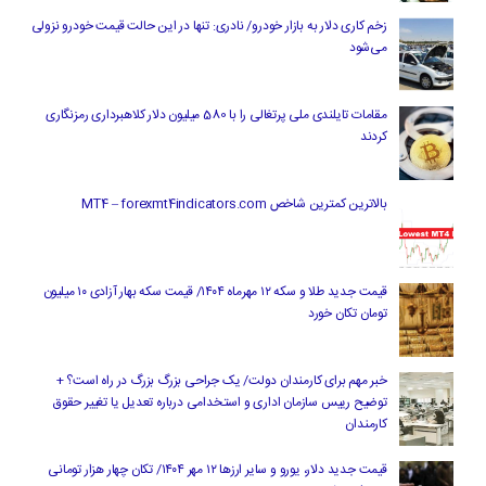
زخم کاری دلار به بازار خودرو/ نادری: تنها در این حالت قیمت خودرو نزولی
می‌شود
مقامات تایلندی ملی پرتغالی را با 580 میلیون دلار کلاهبرداری رمزنگاری
کردند
بالاترین کمترین شاخص MT4 – forexmt4indicators.com
قیمت جدید طلا و سکه ۱۲ مهرماه ۱۴۰۴/ قیمت سکه بهار آزادی ۱۰ میلیون
تومان تکان خورد
خبر مهم برای کارمندان دولت/ یک جراحی بزرگ بزرگ در راه است؟ +
توضیح رییس سازمان اداری و استخدامی درباره تعدیل یا تغییر حقوق
کارمندان
قیمت جدید دلار، یورو و سایر ارزها ۱۲ مهر ۱۴۰۴/ تکان چهار هزار تومانی