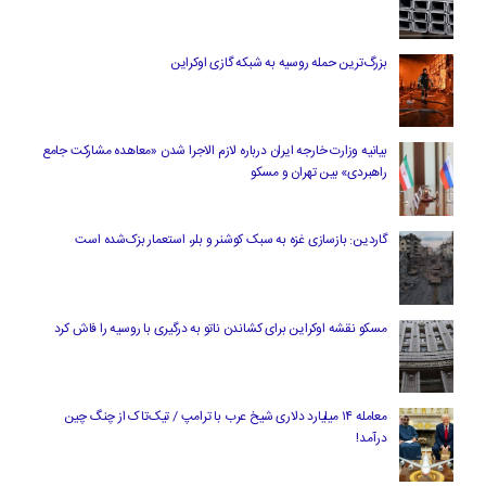
بزرگ‌ترین حمله روسیه به شبکه گازی اوکراین
بیانیه وزارت خارجه ایران درباره لازم‌ الاجرا شدن «معاهده مشارکت جامع
راهبردی» بین تهران و مسکو
گاردین: بازسازی غزه به سبک کوشنر و بلر، استعمار بزک‌شده است
مسکو نقشه اوکراین برای کشاندن ناتو به درگیری با روسیه را فاش کرد
معامله ۱۴ میلیارد دلاری شیخ عرب با ترامپ / تیک‌تاک از چنگ چین
درآمد!