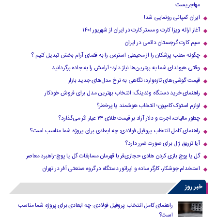
مهاجریست
ایران کمپانی رونمایی شد!
آغاز ارائه ویزا کارت و مستر کارت در ایران از شهریور ۱۴۰۱
سیم کارت گرجستان دائمی در ایران
چگونه مطب پزشکان را از محیطی استرس زا به فضای آرام بخش تبدیل کنیم ؟
وقتی هیوندای شما به بهترین‌ها نیاز دارد؛ آرامش را به جاده برگردانید
قیمت گوشی‌های تازه‌وارد؛ نگاهی به نرخ مدل‌های جدید بازار
راهنمای خرید دستگاه وندینگ: انتخاب بهترین مدل برای فروش خودکار
لوازم استوک کامیون؛ انتخاب هوشمند یا پرخطر؟
چطور مالیات، اجرت و دلار آزاد بر قیمت طلای ۲۴ عیار اثر می‌گذارد؟
راهنمای کامل انتخاب پروفیل فولادی: چه ابعادی برای پروژه شما مناسب است؟
آیا تزریق ژل برای صورت ضرر دارد​؟
گل یا پوچ بازی کردن هادی حجازی‌فر با قهرمان مسابقات گل یا پوچ-راهبرد معاصر
استخدام جوشکار، کارگر ساده و اپراتور دستگاه در گروه صنعتی آفر در تهران
خبر روز
راهنمای کامل انتخاب پروفیل فولادی: چه ابعادی برای پروژه شما مناسب
است؟