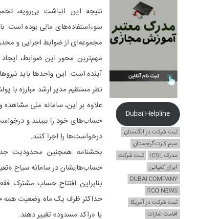
نتیجه این انباشت بی‌رویه، تحم
سوءاستفاده‌های مالی بوده است. بان
مجموعه‌ای از ضوابط اجرایی و محد
آینده است. این واحدها باید نیروها
نظر مستقیم مدیر ارشد مبارزه با پو
علاوه بر این، سامانه ملی مشاهده و
Dubai Helpline
حساب‌های خود را ببینند و درخواست
ثبت شرکت در انگلستان
درخواست‌ها را اجرا کنند.
سیم کارت گرجستان
مدرک ICDL
ثبت شرکت
حساب‌هایشان در سامانه سیاح «تعیین
ایران کمپانی
DUBAI COMPANY
بنابراین افتتاح حساب مشترک فقط 
RCO NEWS
حداکثر ظرف یک ماه وضعیت همه حسا
ثبت شرکت در آمریکا
یا «راکد مسدود» تغییر دهند.
اقامت امارات