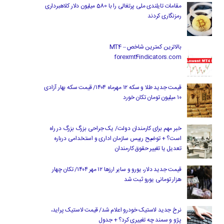
مقامات تایلندی ملی پرتغالی را با 580 میلیون دلار کلاهبرداری
رمزنگاری کردند
بالاترین کمترین شاخص MT4 –
forexmt4indicators.com
قیمت جدید طلا و سکه ۱۲ مهرماه ۱۴۰۴/ قیمت سکه بهار آزادی
۱۰ میلیون تومان تکان خورد
خبر مهم برای کارمندان دولت/ یک جراحی بزرگ بزرگ در راه
است؟ + توضیح رییس سازمان اداری و استخدامی درباره
تعدیل یا تغییر حقوق کارمندان
قیمت جدید دلار، یورو و سایر ارزها ۱۲ مهر ۱۴۰۴/ تکان چهار
هزار تومانی یورو ثبت شد
نرخ جدید لاستیک خودرو اعلام شد/ قیمت لاستیک پراید،
پژو و سمند چه تغییری کرد؟ + جدول