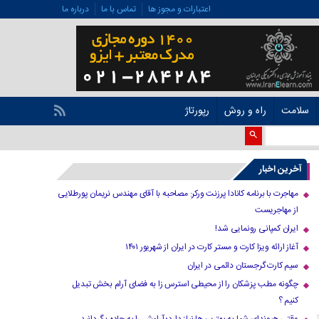
اعتبارات و مجوز ها
تماس با ما
درباره ما
سلامت
راه و روش
رپورتاژ
آخرین اخبار
مهاجرت با برنامه کانادا پرزنت ورکر: مصاحبه با آقای مهندس نریمان پورطلایی
از مهاجریست
ایران کمپانی رونمایی شد!
آغاز ارائه ویزا کارت و مستر کارت در ایران از شهریور ۱۴۰۱
سیم کارت گرجستان دائمی در ایران
چگونه مطب پزشکان را از محیطی استرس زا به فضای آرام بخش تبدیل
کنیم ؟