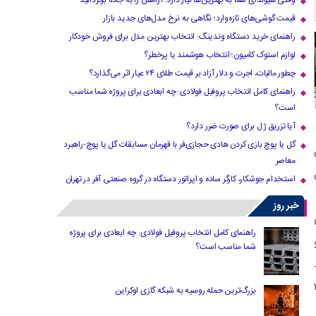
وقتی هیوندای شما به بهترین‌ها نیاز دارد؛ آرامش را به جاده برگردانید
قیمت گوشی‌های تازه‌وارد؛ نگاهی به نرخ مدل‌های جدید بازار
راهنمای خرید دستگاه وندینگ: انتخاب بهترین مدل برای فروش خودکار
لوازم استوک کامیون؛ انتخاب هوشمند یا پرخطر؟
چطور مالیات، اجرت و دلار آزاد بر قیمت طلای ۲۴ عیار اثر می‌گذارد؟
راهنمای کامل انتخاب پروفیل فولادی: چه ابعادی برای پروژه شما مناسب
است؟
آیا تزریق ژل برای صورت ضرر دارد​؟
گل یا پوچ بازی کردن هادی حجازی‌فر با قهرمان مسابقات گل یا پوچ-راهبرد
معاصر
استخدام جوشکار، کارگر ساده و اپراتور دستگاه در گروه صنعتی آفر در تهران
خبر روز
راهنمای کامل انتخاب پروفیل فولادی: چه ابعادی برای پروژه
شما مناسب است؟
باعث شده هر ایرانی بالای ۱۸
بزرگ‌ترین حمله روسیه به شبکه گازی اوکراین