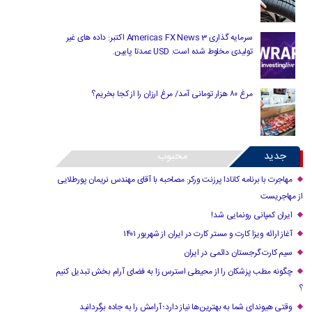
سرمایه گذاری Americas FX News 3 اکتبر: داده های غیر
تولیدی مخلوط شده است. USD عمدتا پایین.
مرغ ۸۰ هزار تومانی آمد/ مرغ ارزان را از کجا بخریم؟
جدید
محبوب
مهاجرت با برنامه کانادا پرزنت ورکر: مصاحبه با آقای مهندس نریمان پورطلایی
از مهاجریست
ایران کمپانی رونمایی شد!
آغاز ارائه ویزا کارت و مستر کارت در ایران از شهریور ۱۴۰۱
سیم کارت گرجستان دائمی در ایران
چگونه مطب پزشکان را از محیطی استرس زا به فضای آرام بخش تبدیل کنیم
؟
وقتی هیوندای شما به بهترین‌ها نیاز دارد؛ آرامش را به جاده برگردانید