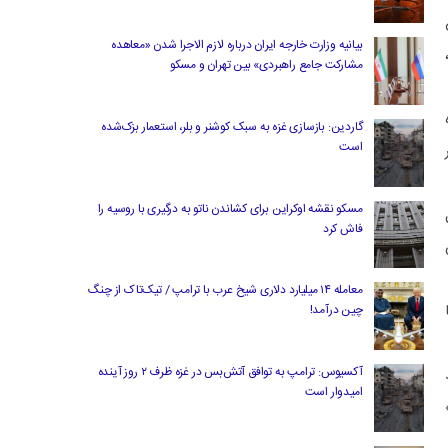
بیانیه وزارت خارجه ایران درباره لازم‌ الاجرا شدن «معاهده
مشارکت جامع راهبردی» بین تهران و مسکو
ه
گاردین: بازسازی غزه به سبک کوشنر و بلر، استعمار بزک‌شده
است
مسکو نقشه اوکراین برای کشاندن ناتو به درگیری با روسیه را
فاش کرد
معامله ۱۴ میلیارد دلاری شیخ عرب با ترامپ / تیک‌تاک از چنگ
یا
چین درآمد!
آکسیوس: ترامپ به توافق آتش‌بس در غزه ظرف ۲ روز آینده
امیدوار است