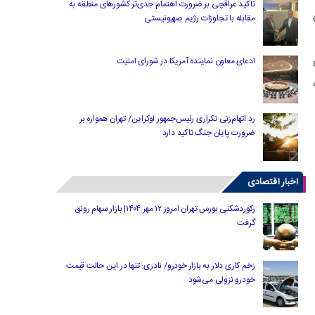
تاکید عراقچی بر ضرورت اهتمام جدی‌تر کشورهای منطقه به
مقابله با تجاوزات رژیم صهیونیستی
ادعای معاون نماینده آمریکا در شورای امنیت
رد اتهام‌زنی تکراری رئیس‌جمهور اوکراین/ تهران همواره بر
ضرورت پایان جنگ تاکید دارد
اخبار اقتصادی
رکوردشکنی بورس تهران امروز ۱۲ مهر ۱۴۰۴| بازار سهام رونق
گرفت
زخم کاری دلار به بازار خودرو/ نادری: تنها در این حالت قیمت
خودرو نزولی می‌شود