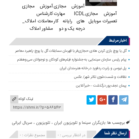
آموزش مجازی
آموزش مجازی
ICDL مهارت
کارشناس
آموزش مجازی
های رایانه کار
معاملات املاک_
تعمیرات موبایل
درجه یک و دو
مشاور املاک
اخبار مرتبط
گل یا پوچ بازی کردن هادی حجازی‌فر با قهرمان مسابقات گل یا پوچ-راهبرد معاصر
پیام رئیس سازمان سینمایی به جشنواره فیلم‌های کودکان و نوجوانان سی‌وهفتم
پل نیومن و رابرت ردفورد در خانه هنرمندان ایران
نظافت و شست‌شوی تئاتر شهر/ عکس
پیمان نجف‌پور درگذشت – خبرآنلاین
لینک کوتاه
برچسب ها :
بازیگران سینما و تلویزیون ایران
،
تلویزیون
،
سریال ایرانی
ارسال نظر شما
انتشار یافته : 0
در انتظار بررسی : 0
مجموع نظرات : 0