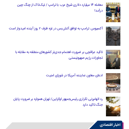
معامله ۱۴ میلیارد دلاری شیخ عرب با ترامپ / تیک‌تاک از چنگ چین
درآمد!
آکسیوس: ترامپ به توافق آتش‌بس در غزه ظرف ۲ روز آینده امیدوار است
تاکید عراقچی بر ضرورت اهتمام جدی‌تر کشورهای منطقه به مقابله با
تجاوزات رژیم صهیونیستی
ادعای معاون نماینده آمریکا در شورای امنیت
رد اتهام‌زنی تکراری رئیس‌جمهور اوکراین/ تهران همواره بر ضرورت پایان
جنگ تاکید دارد
اخبار اقتصادی