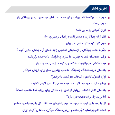
آخرین اخبار
مهاجرت با برنامه کانادا پرزنت ورکر: مصاحبه با آقای مهندس نریمان پورطلایی از
مهاجریست
ایران کمپانی رونمایی شد!
آغاز ارائه ویزا کارت و مستر کارت در ایران از شهریور ۱۴۰۱
سیم کارت گرجستان دائمی در ایران
چگونه مطب پزشکان را از محیطی استرس زا به فضای آرام بخش تبدیل کنیم ؟
وقتی هیوندای شما به بهترین‌ها نیاز دارد؛ آرامش را به جاده برگردانید
قیمت گوشی‌های تازه‌وارد؛ نگاهی به نرخ مدل‌های جدید بازار
راهنمای خرید دستگاه وندینگ: انتخاب بهترین مدل برای فروش خودکار
لوازم استوک کامیون؛ انتخاب هوشمند یا پرخطر؟
چطور مالیات، اجرت و دلار آزاد بر قیمت طلای ۲۴ عیار اثر می‌گذارد؟
راهنمای کامل انتخاب پروفیل فولادی: چه ابعادی برای پروژه شما مناسب است؟
آیا تزریق ژل برای صورت ضرر دارد​؟
گل یا پوچ بازی کردن هادی حجازی‌فر با قهرمان مسابقات گل یا پوچ-راهبرد معاصر
استخدام جوشکار، کارگر ساده و اپراتور دستگاه در گروه صنعتی آفر در تهران