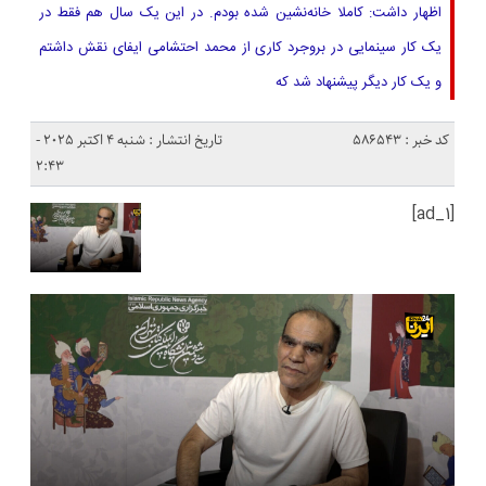
اظهار داشت: کاملا خانه‌نشین شده بودم. در این یک سال هم فقط در
یک کار سینمایی در بروجرد کاری از محمد احتشامی ایفای نقش داشتم
و یک کار دیگر پیشنهاد شد که
کد خبر : 586543
تاریخ انتشار : شنبه 4 اکتبر 2025 -
2:43
[ad_1]