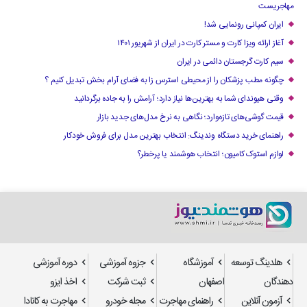
مهاجریست
ایران کمپانی رونمایی شد!
آغاز ارائه ویزا کارت و مستر کارت در ایران از شهریور ۱۴۰۱
سیم کارت گرجستان دائمی در ایران
چگونه مطب پزشکان را از محیطی استرس زا به فضای آرام بخش تبدیل کنیم ؟
وقتی هیوندای شما به بهترین‌ها نیاز دارد؛ آرامش را به جاده برگردانید
قیمت گوشی‌های تازه‌وارد؛ نگاهی به نرخ مدل‌های جدید بازار
راهنمای خرید دستگاه وندینگ: انتخاب بهترین مدل برای فروش خودکار
لوازم استوک کامیون؛ انتخاب هوشمند یا پرخطر؟
هلدینگ توسعه
آموزشگاه
جزوه آموزشی
دوره آموزشی
دهندگان
اصفهان
ثبت شرکت
اخذ ایزو
آزمون آنلاین
راهنمای مهاجرت
مجله خودرو
مهاجرت به کانادا