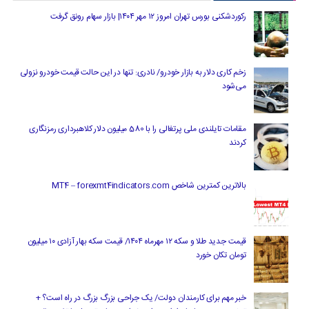
رکوردشکنی بورس تهران امروز ۱۲ مهر ۱۴۰۴| بازار سهام رونق گرفت
زخم کاری دلار به بازار خودرو/ نادری: تنها در این حالت قیمت خودرو نزولی
می‌شود
مقامات تایلندی ملی پرتغالی را با 580 میلیون دلار کلاهبرداری رمزنگاری
کردند
بالاترین کمترین شاخص MT4 – forexmt4indicators.com
قیمت جدید طلا و سکه ۱۲ مهرماه ۱۴۰۴/ قیمت سکه بهار آزادی ۱۰ میلیون
تومان تکان خورد
خبر مهم برای کارمندان دولت/ یک جراحی بزرگ بزرگ در راه است؟ +