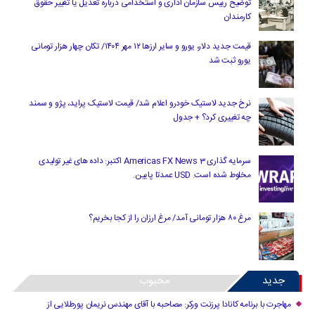
توضیح رییس سازمان اداری و استخدامی درباره تعدیل یا تغییر حقوق
کارمندان
قیمت جدید دلار، یورو و سایر ارزها ۱۲ مهر ۱۴۰۴/ تکان چهار هزار تومانی
یورو ثبت شد
نرخ جدید لاستیک خودرو اعلام شد/ قیمت لاستیک پراید، پژو و سمند
چه تغییری کرد؟ + جدول
سرمایه گذاری Americas FX News 3 اکتبر: داده های غیر تولیدی
مخلوط شده است. USD عمدتا پایین.
مرغ ۸۰ هزار تومانی آمد/ مرغ ارزان را از کجا بخریم؟
جدید
محبوب
مهاجرت با برنامه کانادا پرزنت ورکر: مصاحبه با آقای مهندس نریمان پورطلایی از