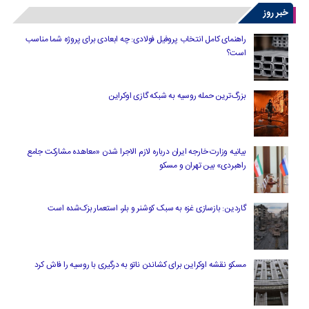
خبر روز
راهنمای کامل انتخاب پروفیل فولادی: چه ابعادی برای پروژه شما مناسب
است؟
بزرگ‌ترین حمله روسیه به شبکه گازی اوکراین
بیانیه وزارت خارجه ایران درباره لازم‌ الاجرا شدن «معاهده مشارکت جامع
راهبردی» بین تهران و مسکو
گاردین: بازسازی غزه به سبک کوشنر و بلر، استعمار بزک‌شده است
مسکو نقشه اوکراین برای کشاندن ناتو به درگیری با روسیه را فاش کرد