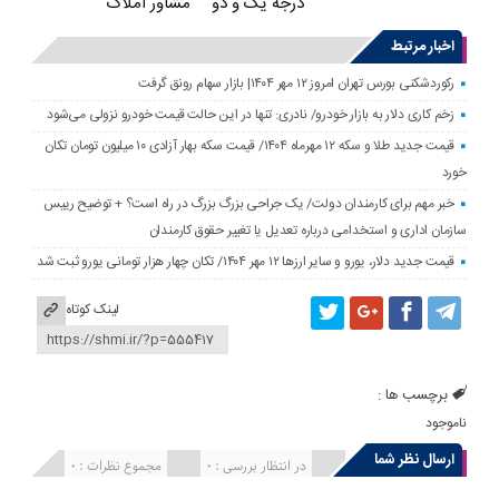
درجه یک و دو
مشاور املاک
اخبار مرتبط
رکوردشکنی بورس تهران امروز ۱۲ مهر ۱۴۰۴| بازار سهام رونق گرفت
زخم کاری دلار به بازار خودرو/ نادری: تنها در این حالت قیمت خودرو نزولی می‌شود
قیمت جدید طلا و سکه ۱۲ مهرماه ۱۴۰۴/ قیمت سکه بهار آزادی ۱۰ میلیون تومان تکان
خورد
خبر مهم برای کارمندان دولت/ یک جراحی بزرگ بزرگ در راه است؟ + توضیح رییس
سازمان اداری و استخدامی درباره تعدیل یا تغییر حقوق کارمندان
قیمت جدید دلار، یورو و سایر ارزها ۱۲ مهر ۱۴۰۴/ تکان چهار هزار تومانی یورو ثبت شد
لینک کوتاه
برچسب ها :
ناموجود
ارسال نظر شما
انتشار یافته : 0
در انتظار بررسی : 0
مجموع نظرات : 0