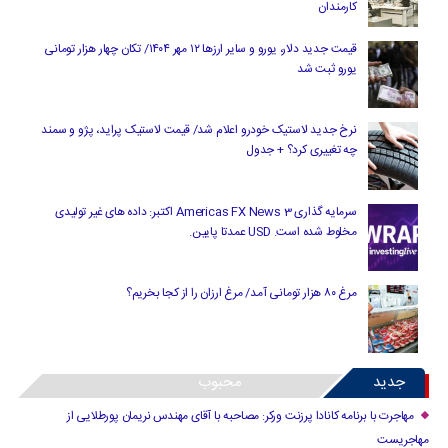
کارمندان
قیمت جدید دلار، یورو و سایر ارزها ۱۲ مهر ۱۴۰۴/ تکان چهار هزار تومانی
یورو ثبت شد
نرخ جدید لاستیک خودرو اعلام شد/ قیمت لاستیک پراید، پژو و سمند
چه تغییری کرد؟ + جدول
سرمایه گذاری Americas FX News 3 اکتبر: داده های غیر تولیدی
مخلوط شده است. USD عمدتا پایین.
مرغ ۸۰ هزار تومانی آمد/ مرغ ارزان را از کجا بخریم؟
جدید
محبوب
مهاجرت با برنامه کانادا پرزنت ورکر: مصاحبه با آقای مهندس نریمان پورطلایی از
مهاجریست