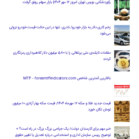
رکوردشکنی بورس تهران امروز ۱۲ مهر ۱۴۰۴| بازار سهام رونق گرفت
زخم کاری دلار به بازار خودرو/ نادری: تنها در این حالت قیمت خودرو نزولی
می‌شود
مقامات تایلندی ملی پرتغالی را با 580 میلیون دلار کلاهبرداری رمزنگاری
کردند
بالاترین کمترین شاخص MT4 – forexmt4indicators.com
قیمت جدید طلا و سکه ۱۲ مهرماه ۱۴۰۴/ قیمت سکه بهار آزادی ۱۰ میلیون
تومان تکان خورد
خبر مهم برای کارمندان دولت/ یک جراحی بزرگ بزرگ در راه است؟ +
توضیح رییس سازمان اداری و استخدامی درباره تعدیل یا تغییر حقوق