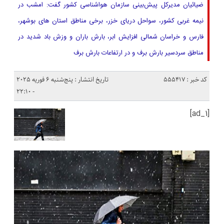
ضیائیان مدیرکل پیش‌بینی سازمان هواشناسی کشور گفت: امشب در
نیمه غربی کشور، سواحل دریای خزر، برخی مناطق استان های بوشهر،
فارس و خراسان شمالی افزایش ابر، بارش باران و وزش باد شدید در
مناطق سردسیر بارش برف و در ارتفاعات بارش برف
کد خبر : 555417
تاریخ انتشار : پنج‌شنبه 6 فوریه 2025
- 22:10
[ad_1]