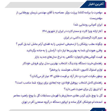
آخرین اخبار
مهاجرت با برنامه کانادا پرزنت ورکر: مصاحبه با آقای مهندس نریمان پورطلایی از
مهاجریست
ایران کمپانی رونمایی شد!
آغاز ارائه ویزا کارت و مستر کارت در ایران از شهریور ۱۴۰۱
سیم کارت گرجستان دائمی در ایران
چگونه مطب پزشکان را از محیطی استرس زا به فضای آرام بخش تبدیل کنیم ؟
وقتی هیوندای شما به بهترین‌ها نیاز دارد؛ آرامش را به جاده برگردانید
قیمت گوشی‌های تازه‌وارد؛ نگاهی به نرخ مدل‌های جدید بازار
راهنمای خرید دستگاه وندینگ: انتخاب بهترین مدل برای فروش خودکار
لوازم استوک کامیون؛ انتخاب هوشمند یا پرخطر؟
چطور مالیات، اجرت و دلار آزاد بر قیمت طلای ۲۴ عیار اثر می‌گذارد؟
راهنمای کامل انتخاب پروفیل فولادی: چه ابعادی برای پروژه شما مناسب است؟
آیا تزریق ژل برای صورت ضرر دارد​؟
گل یا پوچ بازی کردن هادی حجازی‌فر با قهرمان مسابقات گل یا پوچ-راهبرد معاصر
استخدام جوشکار، کارگر ساده و اپراتور دستگاه در گروه صنعتی آفر در تهران