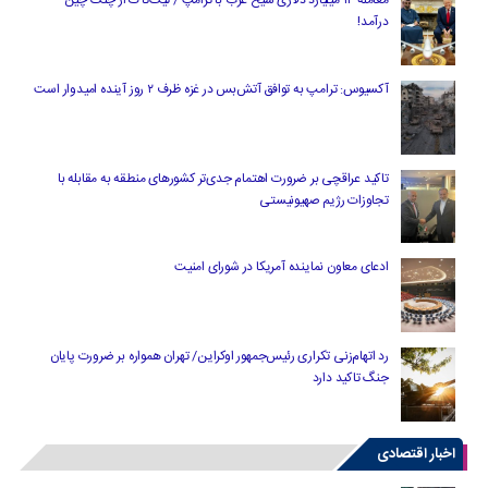
معامله ۱۴ میلیارد دلاری شیخ عرب با ترامپ / تیک‌تاک از چنگ چین
درآمد!
آکسیوس: ترامپ به توافق آتش‌بس در غزه ظرف ۲ روز آینده امیدوار است
تاکید عراقچی بر ضرورت اهتمام جدی‌تر کشورهای منطقه به مقابله با
تجاوزات رژیم صهیونیستی
ادعای معاون نماینده آمریکا در شورای امنیت
رد اتهام‌زنی تکراری رئیس‌جمهور اوکراین/ تهران همواره بر ضرورت پایان
جنگ تاکید دارد
اخبار اقتصادی