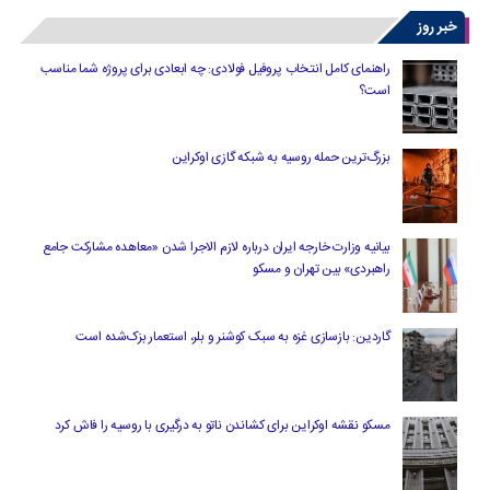
خبر روز
راهنمای کامل انتخاب پروفیل فولادی: چه ابعادی برای پروژه شما مناسب
است؟
بزرگ‌ترین حمله روسیه به شبکه گازی اوکراین
بیانیه وزارت خارجه ایران درباره لازم‌ الاجرا شدن «معاهده مشارکت جامع
راهبردی» بین تهران و مسکو
گاردین: بازسازی غزه به سبک کوشنر و بلر، استعمار بزک‌شده است
مسکو نقشه اوکراین برای کشاندن ناتو به درگیری با روسیه را فاش کرد