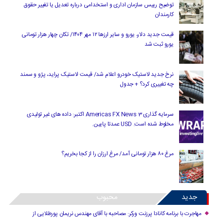
توضیح رییس سازمان اداری و استخدامی درباره تعدیل یا تغییر حقوق
کارمندان
قیمت جدید دلار، یورو و سایر ارزها ۱۲ مهر ۱۴۰۴/ تکان چهار هزار تومانی
یورو ثبت شد
نرخ جدید لاستیک خودرو اعلام شد/ قیمت لاستیک پراید، پژو و سمند
چه تغییری کرد؟ + جدول
سرمایه گذاری Americas FX News 3 اکتبر: داده های غیر تولیدی
مخلوط شده است. USD عمدتا پایین.
مرغ ۸۰ هزار تومانی آمد/ مرغ ارزان را از کجا بخریم؟
جدید
محبوب
مهاجرت با برنامه کانادا پرزنت ورکر: مصاحبه با آقای مهندس نریمان پورطلایی از