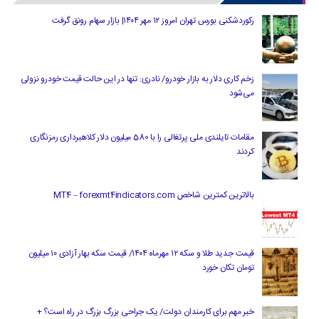
رکوردشکنی بورس تهران امروز ۱۲ مهر ۱۴۰۴| بازار سهام رونق گرفت
زخم کاری دلار به بازار خودرو/ نادری: تنها در این حالت قیمت خودرو نزولی
می‌شود
مقامات تایلندی ملی پرتغالی را با 580 میلیون دلار کلاهبرداری رمزنگاری
کردند
بالاترین کمترین شاخص MT4 – forexmt4indicators.com
قیمت جدید طلا و سکه ۱۲ مهرماه ۱۴۰۴/ قیمت سکه بهار آزادی ۱۰ میلیون
تومان تکان خورد
خبر مهم برای کارمندان دولت/ یک جراحی بزرگ بزرگ در راه است؟ +