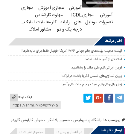
آموزش مجازی
آموزش مجازی
ICDL مهارت
کارشناس
آموزش مجازی
های رایانه کار
معاملات املاک_
تعمیرات موبایل
درجه یک و دو
مشاور املاک
اخبار مرتبط
قیمت عجیب بلیت‌های جام جهانی ۲۰۲۶ آمریکا؛ فوتبال فقط برای مایه‌دارها!
استقلال از آسیا حذف شده!
اولین ایرانی تیم ملی هلند را بشناسید
پایان تساوی‌های شمس آذر با باخت در اراک!
زمان بازی‌های تیم امید در جام ملت های آسیا
لینک کوتاه
برچسب ها :
باشگاه پرسپولیس
،
حسین بادامکی
،
خوان کارلوس گاریدو
ارسال نظر شما
انتشار یافته : 0
در انتظار بررسی : 0
مجموع نظرات : 0