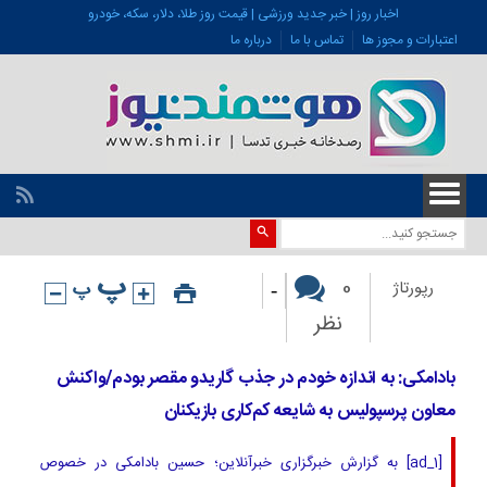
اخبار روز | خبر جدید ورزشی | قیمت روز طلا، دلار، سکه، خودرو
اعتبارات و مجوز ها
تماس با ما
درباره ما
-
0
رپورتاژ
نظر
بادامکی: به اندازه خودم در جذب گاریدو مقصر بودم/واکنش
معاون پرسپولیس به شایعه کم‌کاری بازیکنان
[ad_1] به گزارش خبرگزاری خبرآنلاین؛ حسین بادامکی در خصوص