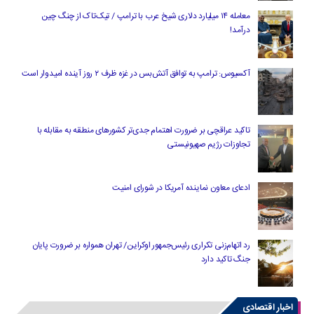
معامله ۱۴ میلیارد دلاری شیخ عرب با ترامپ / تیک‌تاک از چنگ چین
درآمد!
آکسیوس: ترامپ به توافق آتش‌بس در غزه ظرف ۲ روز آینده امیدوار است
تاکید عراقچی بر ضرورت اهتمام جدی‌تر کشورهای منطقه به مقابله با
تجاوزات رژیم صهیونیستی
ادعای معاون نماینده آمریکا در شورای امنیت
رد اتهام‌زنی تکراری رئیس‌جمهور اوکراین/ تهران همواره بر ضرورت پایان
جنگ تاکید دارد
اخبار اقتصادی