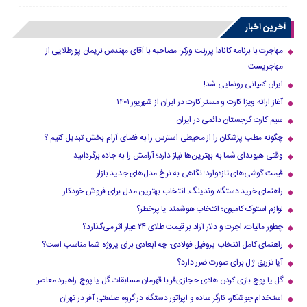
آخرین اخبار
مهاجرت با برنامه کانادا پرزنت ورکر: مصاحبه با آقای مهندس نریمان پورطلایی از
مهاجریست
ایران کمپانی رونمایی شد!
آغاز ارائه ویزا کارت و مستر کارت در ایران از شهریور ۱۴۰۱
سیم کارت گرجستان دائمی در ایران
چگونه مطب پزشکان را از محیطی استرس زا به فضای آرام بخش تبدیل کنیم ؟
وقتی هیوندای شما به بهترین‌ها نیاز دارد؛ آرامش را به جاده برگردانید
قیمت گوشی‌های تازه‌وارد؛ نگاهی به نرخ مدل‌های جدید بازار
راهنمای خرید دستگاه وندینگ: انتخاب بهترین مدل برای فروش خودکار
لوازم استوک کامیون؛ انتخاب هوشمند یا پرخطر؟
چطور مالیات، اجرت و دلار آزاد بر قیمت طلای ۲۴ عیار اثر می‌گذارد؟
راهنمای کامل انتخاب پروفیل فولادی: چه ابعادی برای پروژه شما مناسب است؟
آیا تزریق ژل برای صورت ضرر دارد​؟
گل یا پوچ بازی کردن هادی حجازی‌فر با قهرمان مسابقات گل یا پوچ-راهبرد معاصر
استخدام جوشکار، کارگر ساده و اپراتور دستگاه در گروه صنعتی آفر در تهران