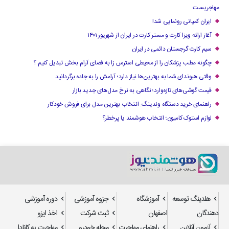
مهاجریست
ایران کمپانی رونمایی شد!
آغاز ارائه ویزا کارت و مستر کارت در ایران از شهریور ۱۴۰۱
سیم کارت گرجستان دائمی در ایران
چگونه مطب پزشکان را از محیطی استرس زا به فضای آرام بخش تبدیل کنیم ؟
وقتی هیوندای شما به بهترین‌ها نیاز دارد؛ آرامش را به جاده برگردانید
قیمت گوشی‌های تازه‌وارد؛ نگاهی به نرخ مدل‌های جدید بازار
راهنمای خرید دستگاه وندینگ: انتخاب بهترین مدل برای فروش خودکار
لوازم استوک کامیون؛ انتخاب هوشمند یا پرخطر؟
هلدینگ توسعه
آموزشگاه
جزوه آموزشی
دوره آموزشی
دهندگان
اصفهان
ثبت شرکت
اخذ ایزو
آزمون آنلاین
راهنمای مهاجرت
مجله خودرو
مهاجرت به کانادا