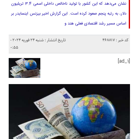
نشان می‌دهد که این کشور با تولید ناخالص داخلی اسمی 3.4 تریلیون
دلار، به رتبه پنجم صعود کرده است. این گزارش اخیر بیزنس اینسایدر بر
اساس مسیر رشد اقتصادی فعلی هند و
کد خبر : 468817
تاریخ انتشار : شنبه 24 فوریه 2024 -
0:55
[ad_1]