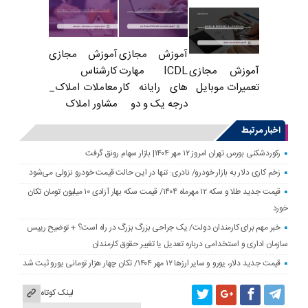
آموزش مجازی
آموزش مجازی
ICDL مهارت
کارشناس
آموزش مجازی
های رایانه کار
معاملات املاک_
تعمیرات موبایل
درجه یک و دو
مشاور املاک
اخبار مرتبط
رکوردشکنی بورس تهران امروز ۱۲ مهر ۱۴۰۴| بازار سهام رونق گرفت
زخم کاری دلار به بازار خودرو/ نادری: تنها در این حالت قیمت خودرو نزولی می‌شود
قیمت جدید طلا و سکه ۱۲ مهرماه ۱۴۰۴/ قیمت سکه بهار آزادی ۱۰ میلیون تومان تکان
خورد
خبر مهم برای کارمندان دولت/ یک جراحی بزرگ بزرگ در راه است؟ + توضیح رییس
سازمان اداری و استخدامی درباره تعدیل یا تغییر حقوق کارمندان
قیمت جدید دلار، یورو و سایر ارزها ۱۲ مهر ۱۴۰۴/ تکان چهار هزار تومانی یورو ثبت شد
لینک کوتاه