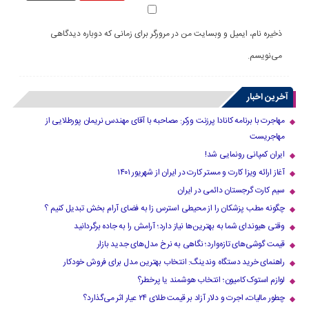
ذخیره نام، ایمیل و وبسایت من در مرورگر برای زمانی که دوباره دیدگاهی
می‌نویسم.
آخرین اخبار
مهاجرت با برنامه کانادا پرزنت ورکر: مصاحبه با آقای مهندس نریمان پورطلایی از
مهاجریست
ایران کمپانی رونمایی شد!
آغاز ارائه ویزا کارت و مستر کارت در ایران از شهریور ۱۴۰۱
سیم کارت گرجستان دائمی در ایران
چگونه مطب پزشکان را از محیطی استرس زا به فضای آرام بخش تبدیل کنیم ؟
وقتی هیوندای شما به بهترین‌ها نیاز دارد؛ آرامش را به جاده برگردانید
قیمت گوشی‌های تازه‌وارد؛ نگاهی به نرخ مدل‌های جدید بازار
راهنمای خرید دستگاه وندینگ: انتخاب بهترین مدل برای فروش خودکار
لوازم استوک کامیون؛ انتخاب هوشمند یا پرخطر؟
چطور مالیات، اجرت و دلار آزاد بر قیمت طلای ۲۴ عیار اثر می‌گذارد؟