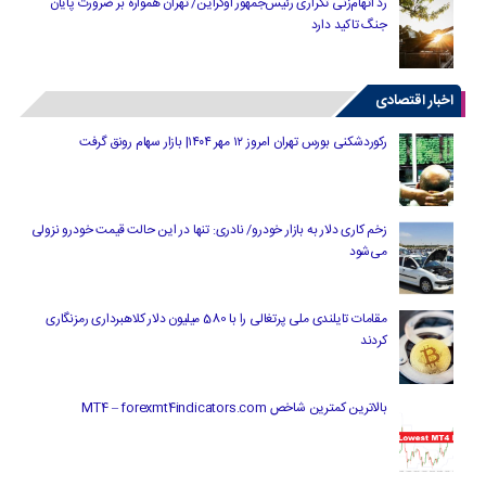
رد اتهام‌زنی تکراری رئیس‌جمهور اوکراین/ تهران همواره بر ضرورت پایان
جنگ تاکید دارد
اخبار اقتصادی
رکوردشکنی بورس تهران امروز ۱۲ مهر ۱۴۰۴| بازار سهام رونق گرفت
زخم کاری دلار به بازار خودرو/ نادری: تنها در این حالت قیمت خودرو نزولی
می‌شود
مقامات تایلندی ملی پرتغالی را با 580 میلیون دلار کلاهبرداری رمزنگاری
کردند
بالاترین کمترین شاخص MT4 – forexmt4indicators.com