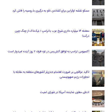
مسکو نقشه اوکراین برای کشاندن ناتو به درگیری با روسیه را فاش کرد
معامله ۱۴ میلیارد دلاری شیخ عرب با ترامپ / تیک‌تاک از چنگ چین
درآمد!
آکسیوس: ترامپ به توافق آتش‌بس در غزه ظرف ۲ روز آینده امیدوار است
تاکید عراقچی بر ضرورت اهتمام جدی‌تر کشورهای منطقه به مقابله با
تجاوزات رژیم صهیونیستی
ادعای معاون نماینده آمریکا در شورای امنیت