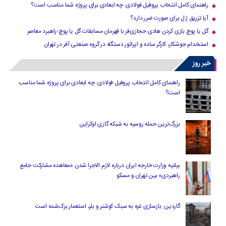
راهنمای کامل انتخاب پروفیل فولادی: چه ابعادی برای پروژه شما مناسب است؟
آیا تزریق ژل برای صورت ضرر دارد​؟
گل یا پوچ بازی کردن هادی حجازی‌فر با قهرمان مسابقات گل یا پوچ-راهبرد معاصر
استخدام جوشکار، کارگر ساده و اپراتور دستگاه در گروه صنعتی آفر در تهران
خبر روز
راهنمای کامل انتخاب پروفیل فولادی: چه ابعادی برای پروژه شما مناسب
است؟
بزرگ‌ترین حمله روسیه به شبکه گازی اوکراین
بیانیه وزارت خارجه ایران درباره لازم‌ الاجرا شدن «معاهده مشارکت جامع
راهبردی» بین تهران و مسکو
گاردین: بازسازی غزه به سبک کوشنر و بلر، استعمار بزک‌شده است