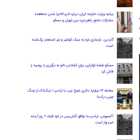
بیانیه وزارت خارجه ایران درباره لازم‌ الاجرا شدن «معاهده
مشارکت جامع راهبردی» بین تهران و مسکو
گاردین: بازسازی غزه به سبک کوشنر و بلر، استعمار بزک‌شده
است
مسکو نقشه اوکراین برای کشاندن ناتو به درگیری با روسیه را
فاش کرد
معامله ۱۴ میلیارد دلاری شیخ عرب با ترامپ / تیک‌تاک از چنگ
چین درآمد!
آکسیوس: ترامپ به توافق آتش‌بس در غزه ظرف ۲ روز آینده
امیدوار است