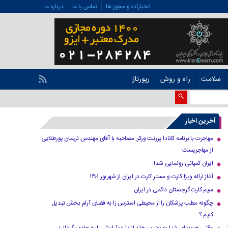
اعتبارات و مجوز ها
تماس با ما
درباره ما
سلامت
راه و روش
رپورتاژ
آخرین اخبار
مهاجرت با برنامه کانادا پرزنت ورکر: مصاحبه با آقای مهندس نریمان پورطلایی
از مهاجریست
ایران کمپانی رونمایی شد!
آغاز ارائه ویزا کارت و مستر کارت در ایران از شهریور ۱۴۰۱
سیم کارت گرجستان دائمی در ایران
چگونه مطب پزشکان را از محیطی استرس زا به فضای آرام بخش تبدیل
کنیم ؟