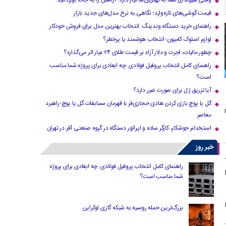
وقتی هیوندای شما به بهترین‌ها نیاز دارد؛ آرامش را به جاده برگردانید
قیمت گوشی‌های تازه‌وارد؛ نگاهی به نرخ مدل‌های جدید بازار
راهنمای خرید دستگاه وندینگ: انتخاب بهترین مدل برای فروش خودکار
لوازم استوک کامیون؛ انتخاب هوشمند یا پرخطر؟
چطور مالیات، اجرت و دلار آزاد بر قیمت طلای ۲۴ عیار اثر می‌گذارد؟
راهنمای کامل انتخاب پروفیل فولادی: چه ابعادی برای پروژه شما مناسب
است؟
آیا تزریق ژل برای صورت ضرر دارد​؟
گل یا پوچ بازی کردن هادی حجازی‌فر با قهرمان مسابقات گل یا پوچ-راهبرد
معاصر
استخدام جوشکار، کارگر ساده و اپراتور دستگاه در گروه صنعتی آفر در تهران
خبر روز
راهنمای کامل انتخاب پروفیل فولادی: چه ابعادی برای پروژه
شما مناسب است؟
بزرگ‌ترین حمله روسیه به شبکه گازی اوکراین