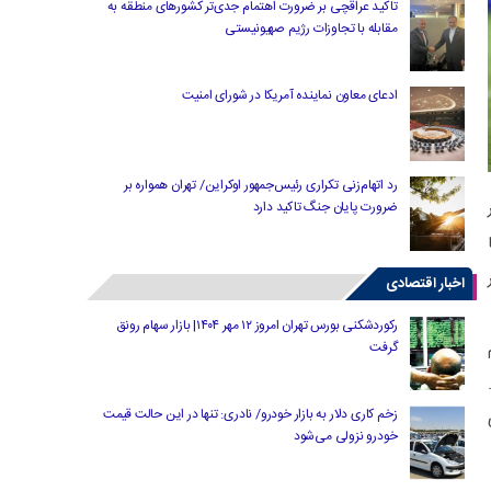
تاکید عراقچی بر ضرورت اهتمام جدی‌تر کشورهای منطقه به
مقابله با تجاوزات رژیم صهیونیستی
ادعای معاون نماینده آمریکا در شورای امنیت
رد اتهام‌زنی تکراری رئیس‌جمهور اوکراین/ تهران همواره بر
ضرورت پایان جنگ تاکید دارد
اخبار اقتصادی
رکوردشکنی بورس تهران امروز ۱۲ مهر ۱۴۰۴| بازار سهام رونق
گرفت
زخم کاری دلار به بازار خودرو/ نادری: تنها در این حالت قیمت
خودرو نزولی می‌شود