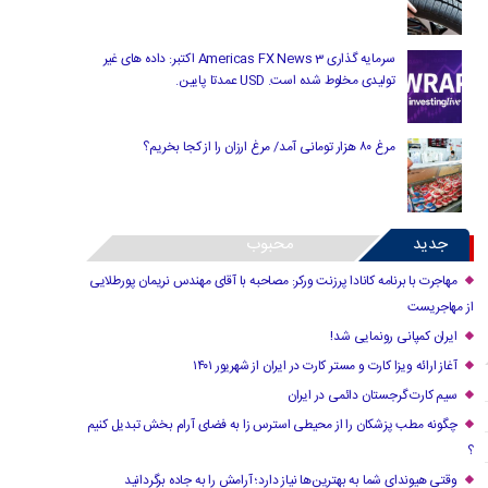
سرمایه گذاری Americas FX News 3 اکتبر: داده های غیر
تولیدی مخلوط شده است. USD عمدتا پایین.
مرغ ۸۰ هزار تومانی آمد/ مرغ ارزان را از کجا بخریم؟
جدید
محبوب
مهاجرت با برنامه کانادا پرزنت ورکر: مصاحبه با آقای مهندس نریمان پورطلایی
از مهاجریست
ایران کمپانی رونمایی شد!
آغاز ارائه ویزا کارت و مستر کارت در ایران از شهریور ۱۴۰۱
سیم کارت گرجستان دائمی در ایران
چگونه مطب پزشکان را از محیطی استرس زا به فضای آرام بخش تبدیل کنیم
؟
وقتی هیوندای شما به بهترین‌ها نیاز دارد؛ آرامش را به جاده برگردانید