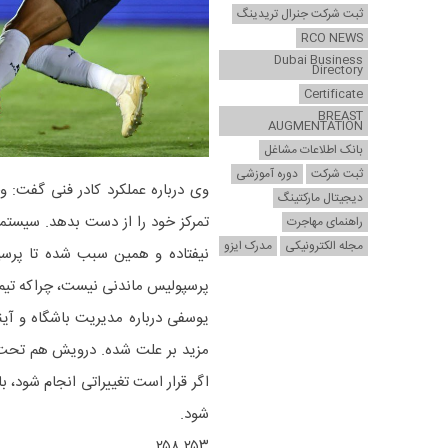
ثبت شرکت جنرال تریدینگ
RCO NEWS
Dubai Business
Directory
Certificate
BREAST
AUGMENTATION
بانک اطلاعات مشاغل
ثبت شرکت
دوره آموزشی
وی درباره عملکرد کادر فنی گفت: و
دیجیتال مارکتینگ
تمرکز خود را از دست بدهد. سیستمی
راهنمای مهاجرت
مجله الکترونیکی
مدرک ایزو
نیفتاده و همین سبب شده تا پرسپو
پرسپولیس ماندنی نیست، چراکه تیم ن
یوسفی درباره مدیریت باشگاه و آی
مزید بر علت شده. درویش هم تحت فش
اگر قرار است تغییراتی انجام شود، با
شود.
۲۵۳ ۲۵۸