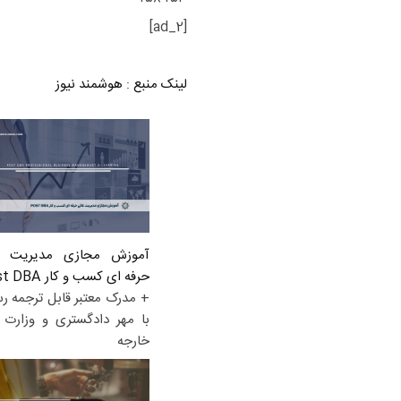
[ad_2]
لینک منبع
:
هوشمند نیوز
آموزش مجازی مدیریت ع
حرفه ای کسب و کار Post DBA
+ مدرک معتبر قابل ترجمه ر
با مهر دادگستری و وزارت ا
خارجه