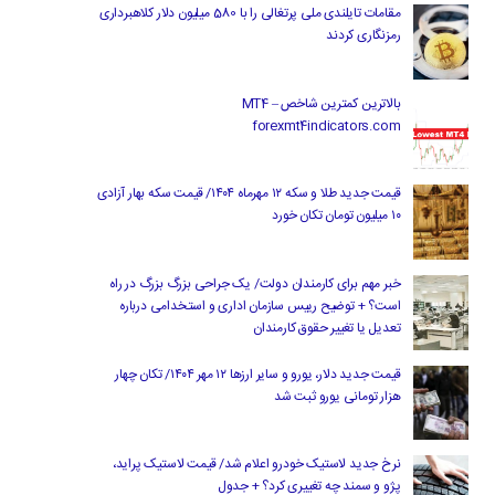
مقامات تایلندی ملی پرتغالی را با 580 میلیون دلار کلاهبرداری
رمزنگاری کردند
بالاترین کمترین شاخص MT4 –
forexmt4indicators.com
قیمت جدید طلا و سکه ۱۲ مهرماه ۱۴۰۴/ قیمت سکه بهار آزادی
۱۰ میلیون تومان تکان خورد
خبر مهم برای کارمندان دولت/ یک جراحی بزرگ بزرگ در راه
است؟ + توضیح رییس سازمان اداری و استخدامی درباره
تعدیل یا تغییر حقوق کارمندان
قیمت جدید دلار، یورو و سایر ارزها ۱۲ مهر ۱۴۰۴/ تکان چهار
هزار تومانی یورو ثبت شد
نرخ جدید لاستیک خودرو اعلام شد/ قیمت لاستیک پراید،
پژو و سمند چه تغییری کرد؟ + جدول