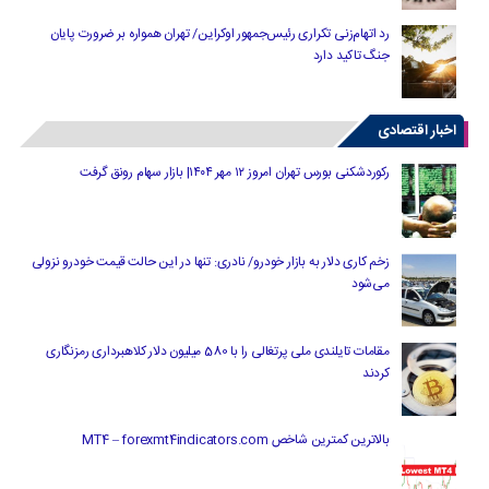
رد اتهام‌زنی تکراری رئیس‌جمهور اوکراین/ تهران همواره بر ضرورت پایان
جنگ تاکید دارد
اخبار اقتصادی
رکوردشکنی بورس تهران امروز ۱۲ مهر ۱۴۰۴| بازار سهام رونق گرفت
زخم کاری دلار به بازار خودرو/ نادری: تنها در این حالت قیمت خودرو نزولی
می‌شود
مقامات تایلندی ملی پرتغالی را با 580 میلیون دلار کلاهبرداری رمزنگاری
کردند
بالاترین کمترین شاخص MT4 – forexmt4indicators.com