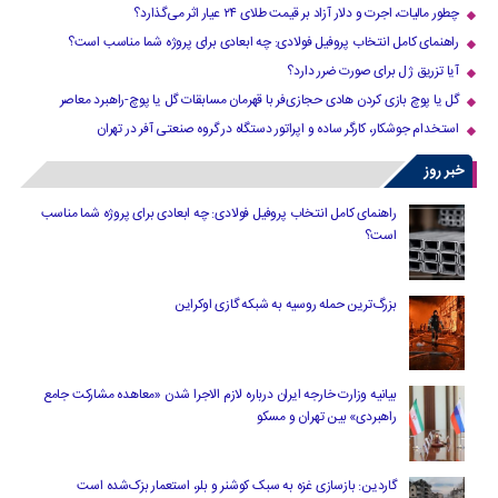
چطور مالیات، اجرت و دلار آزاد بر قیمت طلای ۲۴ عیار اثر می‌گذارد؟
راهنمای کامل انتخاب پروفیل فولادی: چه ابعادی برای پروژه شما مناسب است؟
آیا تزریق ژل برای صورت ضرر دارد​؟
گل یا پوچ بازی کردن هادی حجازی‌فر با قهرمان مسابقات گل یا پوچ-راهبرد معاصر
استخدام جوشکار، کارگر ساده و اپراتور دستگاه در گروه صنعتی آفر در تهران
خبر روز
راهنمای کامل انتخاب پروفیل فولادی: چه ابعادی برای پروژه شما مناسب
است؟
بزرگ‌ترین حمله روسیه به شبکه گازی اوکراین
بیانیه وزارت خارجه ایران درباره لازم‌ الاجرا شدن «معاهده مشارکت جامع
راهبردی» بین تهران و مسکو
گاردین: بازسازی غزه به سبک کوشنر و بلر، استعمار بزک‌شده است