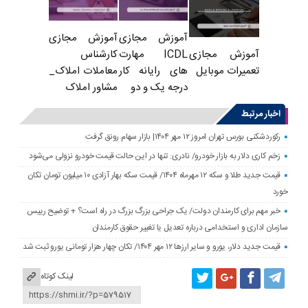
آموزش مجازی
آموزش مجازی
ICDL مهارت
کارشناس
آموزش مجازی
های رایانه کار
معاملات املاک_
تعمیرات موبایل
درجه یک و دو
مشاور املاک
اخبار مرتبط
رکوردشکنی بورس تهران امروز ۱۲ مهر ۱۴۰۴| بازار سهام رونق گرفت
زخم کاری دلار به بازار خودرو/ نادری: تنها در این حالت قیمت خودرو نزولی می‌شود
قیمت جدید طلا و سکه ۱۲ مهرماه ۱۴۰۴/ قیمت سکه بهار آزادی ۱۰ میلیون تومان تکان
خورد
خبر مهم برای کارمندان دولت/ یک جراحی بزرگ بزرگ در راه است؟ + توضیح رییس
سازمان اداری و استخدامی درباره تعدیل یا تغییر حقوق کارمندان
قیمت جدید دلار، یورو و سایر ارزها ۱۲ مهر ۱۴۰۴/ تکان چهار هزار تومانی یورو ثبت شد
لینک کوتاه