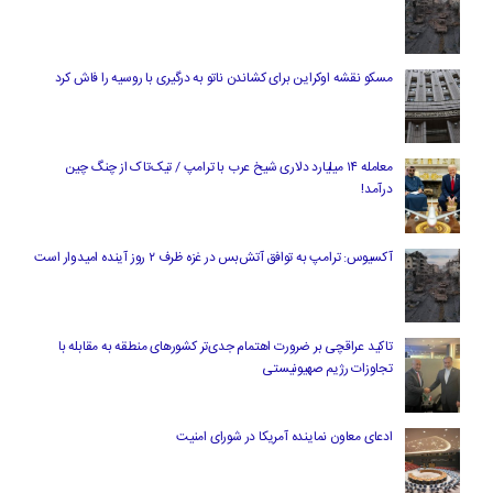
مسکو نقشه اوکراین برای کشاندن ناتو به درگیری با روسیه را فاش کرد
معامله ۱۴ میلیارد دلاری شیخ عرب با ترامپ / تیک‌تاک از چنگ چین
درآمد!
آکسیوس: ترامپ به توافق آتش‌بس در غزه ظرف ۲ روز آینده امیدوار است
تاکید عراقچی بر ضرورت اهتمام جدی‌تر کشورهای منطقه به مقابله با
تجاوزات رژیم صهیونیستی
ادعای معاون نماینده آمریکا در شورای امنیت