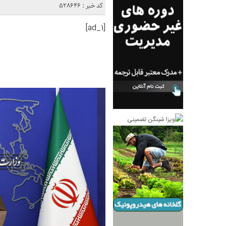
کد خبر : 528646
[ad_1]