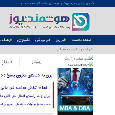
اخبار روز | خبر جدید ورزشی | قیمت روز طلا، دلار، سکه، خودرو
صفحه نخست
خبر روز
خبر ورزشی
تکنولوژی
فرهنگ و 
آغاز ارائه ویزا کارت و مستر کارت در ایران _
0 نظر
رپورتاژ
ایران به ادعاهای مکرون پاسخ داد
[ad_1] به گزارش هوشمند نیوز ب
ایران و در راستای اعمال حق ذاتی دف
حفظ صلح و ثبات منطفه‌ای ضروری است