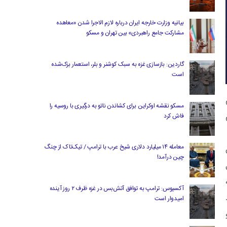
بیانیه وزارت خارجه ایران درباره لازم‌ الاجرا شدن «معاهده
مشارکت جامع راهبردی» بین تهران و مسکو
گاردین: بازسازی غزه به سبک کوشنر و بلر، استعمار بزک‌شده
است
مسکو نقشه اوکراین برای کشاندن ناتو به درگیری با روسیه را
فاش کرد
معامله ۱۴ میلیارد دلاری شیخ عرب با ترامپ / تیک‌تاک از چنگ
چین درآمد!
آکسیوس: ترامپ به توافق آتش‌بس در غزه ظرف ۲ روز آینده
امیدوار است