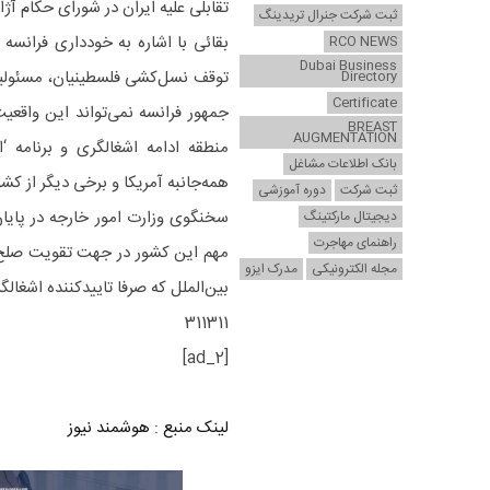
تقابلی علیه ایران در شورای حکام آژ
ثبت شرکت جنرال تریدینگ
بقائی با اشاره به خودداری فرانسه 
RCO NEWS
Dubai Business
توقف نسل‌کشی فلسطینیان، مسئولیت 
Directory
Certificate
جمهور فرانسه نمی‌تواند این واقعیت
BREAST
AUGMENTATION
منطقه ادامه اشغالگری و برنامه
بانک اطلاعات مشاغل
همه‌جانبه آمریکا و برخی دیگر از ک
ثبت شرکت
دوره آموزشی
سخنگوی وزارت امور خارجه در پایان
دیجیتال مارکتینگ
راهنمای مهاجرت
مهم این کشور در جهت تقویت صلح و ث
مجله الکترونیکی
مدرک ایزو
بین‌الملل که صرفا تاییدکننده اشغال
311311
[ad_2]
لینک منبع
:
هوشمند نیوز