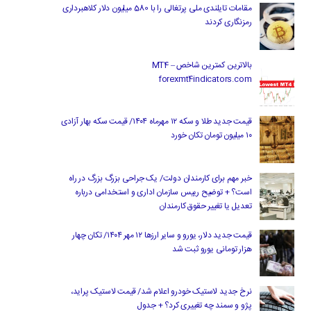
مقامات تایلندی ملی پرتغالی را با 580 میلیون دلار کلاهبرداری
رمزنگاری کردند
بالاترین کمترین شاخص MT4 –
forexmt4indicators.com
قیمت جدید طلا و سکه ۱۲ مهرماه ۱۴۰۴/ قیمت سکه بهار آزادی
۱۰ میلیون تومان تکان خورد
خبر مهم برای کارمندان دولت/ یک جراحی بزرگ بزرگ در راه
است؟ + توضیح رییس سازمان اداری و استخدامی درباره
تعدیل یا تغییر حقوق کارمندان
قیمت جدید دلار، یورو و سایر ارزها ۱۲ مهر ۱۴۰۴/ تکان چهار
هزار تومانی یورو ثبت شد
نرخ جدید لاستیک خودرو اعلام شد/ قیمت لاستیک پراید،
پژو و سمند چه تغییری کرد؟ + جدول