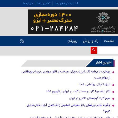
اعتبارات و مجوز ها
تماس با ما
درباره ما
سلامت
راه و روش
رپورتاژ
آخرین اخبار
مهاجرت با برنامه کانادا پرزنت ورکر: مصاحبه با آقای مهندس نریمان پورطلایی
از مهاجریست
ایران کمپانی رونمایی شد!
آغاز ارائه ویزا کارت و مستر کارت در ایران از شهریور ۱۴۰۱
سیم کارت گرجستان دائمی در ایران
چگونه مطب پزشکان را از محیطی استرس زا به فضای آرام بخش تبدیل
کنیم ؟