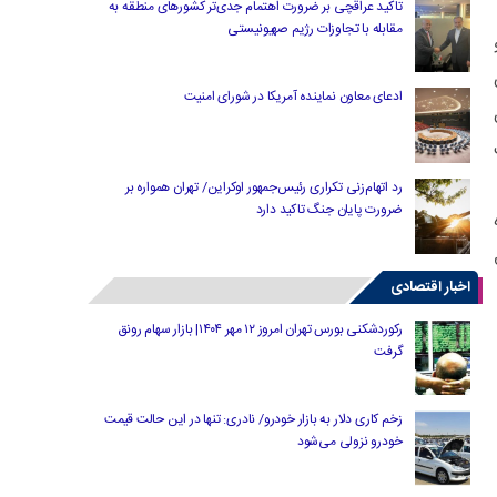
تاکید عراقچی بر ضرورت اهتمام جدی‌تر کشورهای منطقه به
مقابله با تجاوزات رژیم صهیونیستی
ادعای معاون نماینده آمریکا در شورای امنیت
رد اتهام‌زنی تکراری رئیس‌جمهور اوکراین/ تهران همواره بر
ضرورت پایان جنگ تاکید دارد
اخبار اقتصادی
رکوردشکنی بورس تهران امروز ۱۲ مهر ۱۴۰۴| بازار سهام رونق
گرفت
زخم کاری دلار به بازار خودرو/ نادری: تنها در این حالت قیمت
خودرو نزولی می‌شود