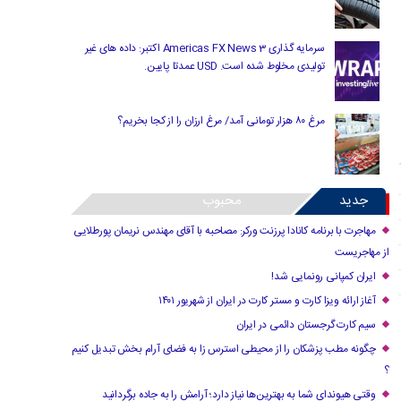
سرمایه گذاری Americas FX News 3 اکتبر: داده های غیر
تولیدی مخلوط شده است. USD عمدتا پایین.
مرغ ۸۰ هزار تومانی آمد/ مرغ ارزان را از کجا بخریم؟
جدید
محبوب
مهاجرت با برنامه کانادا پرزنت ورکر: مصاحبه با آقای مهندس نریمان پورطلایی
از مهاجریست
ایران کمپانی رونمایی شد!
آغاز ارائه ویزا کارت و مستر کارت در ایران از شهریور ۱۴۰۱
سیم کارت گرجستان دائمی در ایران
چگونه مطب پزشکان را از محیطی استرس زا به فضای آرام بخش تبدیل کنیم
؟
وقتی هیوندای شما به بهترین‌ها نیاز دارد؛ آرامش را به جاده برگردانید