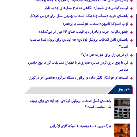
وقتی هیوندای شما به بهترین‌ها نیاز دارد؛ آرامش را به جاده برگردانید
قیمت گوشی‌های تازه‌وارد؛ نگاهی به نرخ مدل‌های جدید بازار
راهنمای خرید دستگاه وندینگ: انتخاب بهترین مدل برای فروش خودکار
لوازم استوک کامیون؛ انتخاب هوشمند یا پرخطر؟
چطور مالیات، اجرت و دلار آزاد بر قیمت طلای ۲۴ عیار اثر می‌گذارد؟
راهنمای کامل انتخاب پروفیل فولادی: چه ابعادی برای پروژه شما مناسب
است؟
آیا تزریق ژل برای صورت ضرر دارد​؟
گل یا پوچ بازی کردن هادی حجازی‌فر با قهرمان مسابقات گل یا پوچ-راهبرد
معاصر
استخدام جوشکار، کارگر ساده و اپراتور دستگاه در گروه صنعتی آفر در تهران
خبر روز
راهنمای کامل انتخاب پروفیل فولادی: چه ابعادی برای پروژه
شما مناسب است؟
بزرگ‌ترین حمله روسیه به شبکه گازی اوکراین