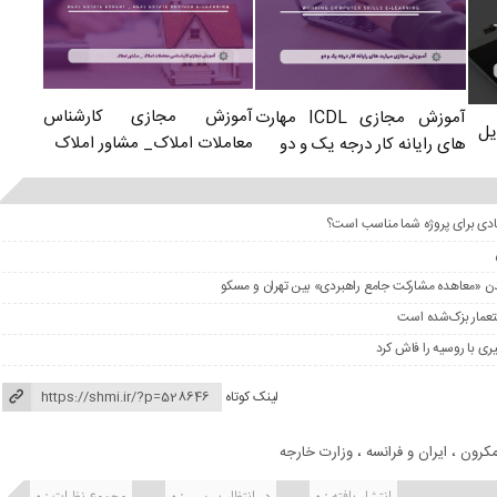
آموزش مجازی کارشناس
آموزش مجازی ICDL مهارت
یل
معاملات املاک_ مشاور املاک
های رایانه کار درجه یک و دو
عادی برای پروژه شما مناسب است؟
را شدن «معاهده مشارکت جامع راهبردی» بین تهران و مسکو
ستعمار بزک‌شده است
ری با روسیه را فاش کرد
لینک کوتاه
مکرون
،
ایران و فرانسه
،
وزارت خارجه
انتشار یافته : 0
در انتظار بررسی : 0
مجموع نظرات : 0