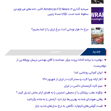
سرمایه گذاری Americas FX News 3 اکتبر: داده های غیر تولیدی
مخلوط شده است. USD عمدتا پایین.
مرغ ۸۰ هزار تومانی آمد/ مرغ ارزان را از کجا بخریم؟
جدید
محبوب
مهاجرت با برنامه کانادا پرزنت ورکر: مصاحبه با آقای مهندس نریمان پورطلایی از
مهاجریست
ایران کمپانی رونمایی شد!
آغاز ارائه ویزا کارت و مستر کارت در ایران از شهریور ۱۴۰۱
سیم کارت گرجستان دائمی در ایران
چگونه مطب پزشکان را از محیطی استرس زا به فضای آرام بخش تبدیل کنیم ؟
وقتی هیوندای شما به بهترین‌ها نیاز دارد؛ آرامش را به جاده برگردانید
قیمت گوشی‌های تازه‌وارد؛ نگاهی به نرخ مدل‌های جدید بازار