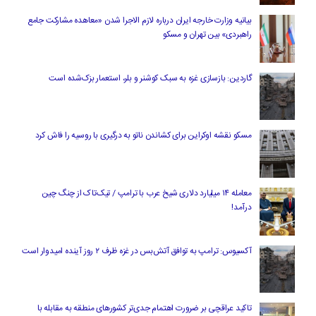
بیانیه وزارت خارجه ایران درباره لازم‌ الاجرا شدن «معاهده مشارکت جامع
راهبردی» بین تهران و مسکو
گاردین: بازسازی غزه به سبک کوشنر و بلر، استعمار بزک‌شده است
مسکو نقشه اوکراین برای کشاندن ناتو به درگیری با روسیه را فاش کرد
معامله ۱۴ میلیارد دلاری شیخ عرب با ترامپ / تیک‌تاک از چنگ چین
درآمد!
آکسیوس: ترامپ به توافق آتش‌بس در غزه ظرف ۲ روز آینده امیدوار است
تاکید عراقچی بر ضرورت اهتمام جدی‌تر کشورهای منطقه به مقابله با