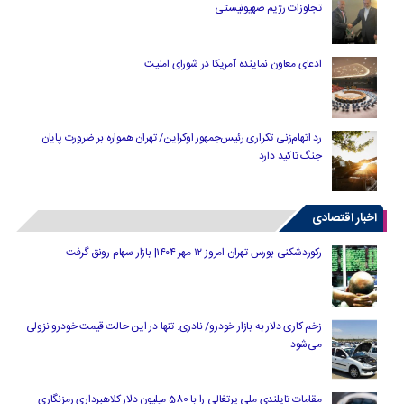
تجاوزات رژیم صهیونیستی
ادعای معاون نماینده آمریکا در شورای امنیت
رد اتهام‌زنی تکراری رئیس‌جمهور اوکراین/ تهران همواره بر ضرورت پایان
جنگ تاکید دارد
اخبار اقتصادی
رکوردشکنی بورس تهران امروز ۱۲ مهر ۱۴۰۴| بازار سهام رونق گرفت
زخم کاری دلار به بازار خودرو/ نادری: تنها در این حالت قیمت خودرو نزولی
می‌شود
مقامات تایلندی ملی پرتغالی را با 580 میلیون دلار کلاهبرداری رمزنگاری