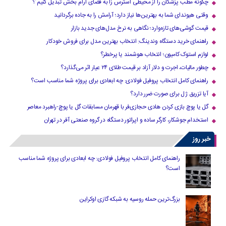
چگونه مطب پزشکان را از محیطی استرس زا به فضای آرام بخش تبدیل کنیم ؟
وقتی هیوندای شما به بهترین‌ها نیاز دارد؛ آرامش را به جاده برگردانید
قیمت گوشی‌های تازه‌وارد؛ نگاهی به نرخ مدل‌های جدید بازار
راهنمای خرید دستگاه وندینگ: انتخاب بهترین مدل برای فروش خودکار
لوازم استوک کامیون؛ انتخاب هوشمند یا پرخطر؟
چطور مالیات، اجرت و دلار آزاد بر قیمت طلای ۲۴ عیار اثر می‌گذارد؟
راهنمای کامل انتخاب پروفیل فولادی: چه ابعادی برای پروژه شما مناسب است؟
آیا تزریق ژل برای صورت ضرر دارد​؟
گل یا پوچ بازی کردن هادی حجازی‌فر با قهرمان مسابقات گل یا پوچ-راهبرد معاصر
استخدام جوشکار، کارگر ساده و اپراتور دستگاه در گروه صنعتی آفر در تهران
خبر روز
راهنمای کامل انتخاب پروفیل فولادی: چه ابعادی برای پروژه شما مناسب
است؟
بزرگ‌ترین حمله روسیه به شبکه گازی اوکراین