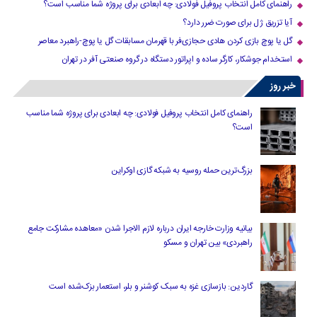
راهنمای کامل انتخاب پروفیل فولادی: چه ابعادی برای پروژه شما مناسب است؟
آیا تزریق ژل برای صورت ضرر دارد​؟
گل یا پوچ بازی کردن هادی حجازی‌فر با قهرمان مسابقات گل یا پوچ-راهبرد معاصر
استخدام جوشکار، کارگر ساده و اپراتور دستگاه در گروه صنعتی آفر در تهران
خبر روز
راهنمای کامل انتخاب پروفیل فولادی: چه ابعادی برای پروژه شما مناسب
است؟
بزرگ‌ترین حمله روسیه به شبکه گازی اوکراین
بیانیه وزارت خارجه ایران درباره لازم‌ الاجرا شدن «معاهده مشارکت جامع
راهبردی» بین تهران و مسکو
گاردین: بازسازی غزه به سبک کوشنر و بلر، استعمار بزک‌شده است