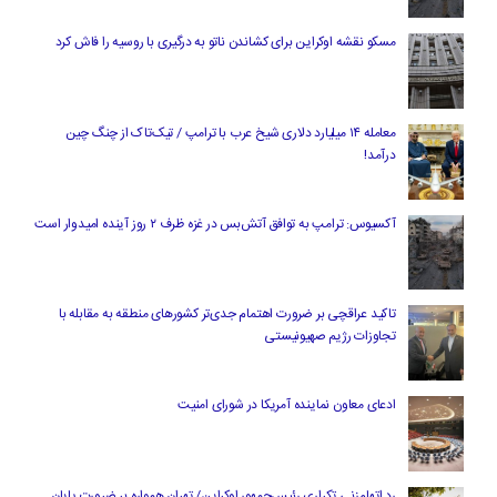
مسکو نقشه اوکراین برای کشاندن ناتو به درگیری با روسیه را فاش کرد
معامله ۱۴ میلیارد دلاری شیخ عرب با ترامپ / تیک‌تاک از چنگ چین
درآمد!
آکسیوس: ترامپ به توافق آتش‌بس در غزه ظرف ۲ روز آینده امیدوار است
تاکید عراقچی بر ضرورت اهتمام جدی‌تر کشورهای منطقه به مقابله با
تجاوزات رژیم صهیونیستی
ادعای معاون نماینده آمریکا در شورای امنیت
رد اتهام‌زنی تکراری رئیس‌جمهور اوکراین/ تهران همواره بر ضرورت پایان