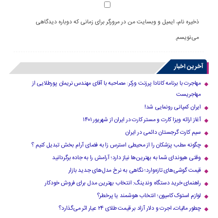
ذخیره نام، ایمیل و وبسایت من در مرورگر برای زمانی که دوباره دیدگاهی
می‌نویسم.
آخرین اخبار
مهاجرت با برنامه کانادا پرزنت ورکر: مصاحبه با آقای مهندس نریمان پورطلایی از
مهاجریست
ایران کمپانی رونمایی شد!
آغاز ارائه ویزا کارت و مستر کارت در ایران از شهریور ۱۴۰۱
سیم کارت گرجستان دائمی در ایران
چگونه مطب پزشکان را از محیطی استرس زا به فضای آرام بخش تبدیل کنیم ؟
وقتی هیوندای شما به بهترین‌ها نیاز دارد؛ آرامش را به جاده برگردانید
قیمت گوشی‌های تازه‌وارد؛ نگاهی به نرخ مدل‌های جدید بازار
راهنمای خرید دستگاه وندینگ: انتخاب بهترین مدل برای فروش خودکار
لوازم استوک کامیون؛ انتخاب هوشمند یا پرخطر؟
چطور مالیات، اجرت و دلار آزاد بر قیمت طلای ۲۴ عیار اثر می‌گذارد؟