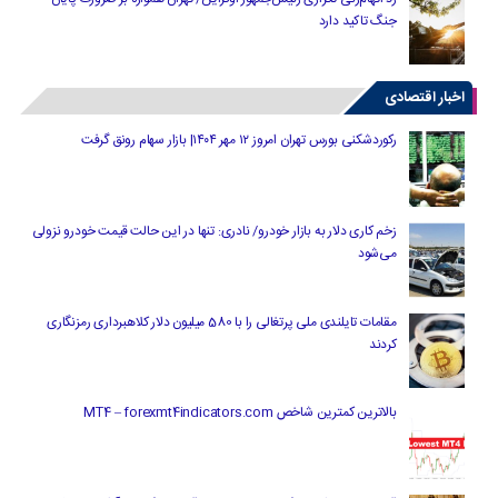
جنگ تاکید دارد
اخبار اقتصادی
رکوردشکنی بورس تهران امروز ۱۲ مهر ۱۴۰۴| بازار سهام رونق گرفت
زخم کاری دلار به بازار خودرو/ نادری: تنها در این حالت قیمت خودرو نزولی
می‌شود
مقامات تایلندی ملی پرتغالی را با 580 میلیون دلار کلاهبرداری رمزنگاری
کردند
بالاترین کمترین شاخص MT4 – forexmt4indicators.com