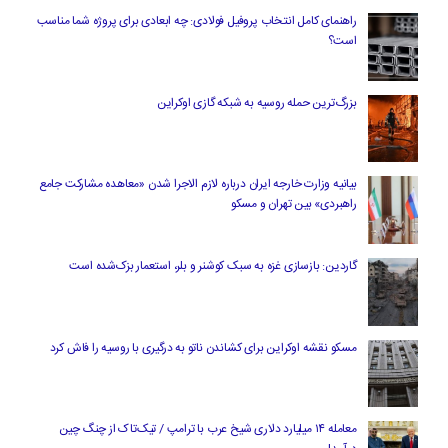
راهنمای کامل انتخاب پروفیل فولادی: چه ابعادی برای پروژه شما مناسب
است؟
بزرگ‌ترین حمله روسیه به شبکه گازی اوکراین
بیانیه وزارت خارجه ایران درباره لازم‌ الاجرا شدن «معاهده مشارکت جامع
راهبردی» بین تهران و مسکو
گاردین: بازسازی غزه به سبک کوشنر و بلر، استعمار بزک‌شده است
مسکو نقشه اوکراین برای کشاندن ناتو به درگیری با روسیه را فاش کرد
معامله ۱۴ میلیارد دلاری شیخ عرب با ترامپ / تیک‌تاک از چنگ چین