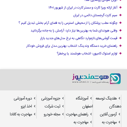
ایران کمپانی رونمایی شد!
آغاز ارائه ویزا کارت و مستر کارت در ایران از شهریور ۱۴۰۱
سیم کارت گرجستان دائمی در ایران
چگونه مطب پزشکان را از محیطی استرس زا به فضای آرام بخش تبدیل کنیم ؟
وقتی هیوندای شما به بهترین‌ها نیاز دارد؛ آرامش را به جاده برگردانید
قیمت گوشی‌های تازه‌وارد؛ نگاهی به نرخ مدل‌های جدید بازار
راهنمای خرید دستگاه وندینگ: انتخاب بهترین مدل برای فروش خودکار
لوازم استوک کامیون؛ انتخاب هوشمند یا پرخطر؟
هلدینگ توسعه
آموزشگاه
جزوه آموزشی
دوره آموزشی
دهندگان
اصفهان
ثبت شرکت
اخذ ایزو
آزمون آنلاین
راهنمای مهاجرت
مجله خودرو
مهاجرت به کانادا
مهاجرت به
مهاجرت به