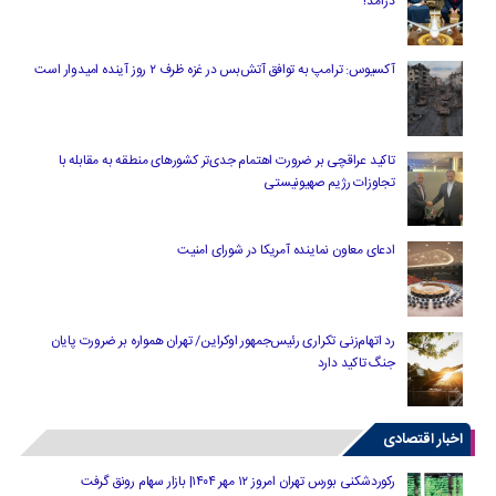
درآمد!
آکسیوس: ترامپ به توافق آتش‌بس در غزه ظرف ۲ روز آینده امیدوار است
تاکید عراقچی بر ضرورت اهتمام جدی‌تر کشورهای منطقه به مقابله با
تجاوزات رژیم صهیونیستی
ادعای معاون نماینده آمریکا در شورای امنیت
رد اتهام‌زنی تکراری رئیس‌جمهور اوکراین/ تهران همواره بر ضرورت پایان
جنگ تاکید دارد
اخبار اقتصادی
رکوردشکنی بورس تهران امروز ۱۲ مهر ۱۴۰۴| بازار سهام رونق گرفت