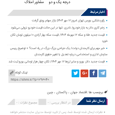
درجه یک و دو
مشاور املاک
اخبار مرتبط
رکوردشکنی بورس تهران امروز ۱۲ مهر ۱۴۰۴| بازار سهام رونق گرفت
زخم کاری دلار به بازار خودرو/ نادری: تنها در این حالت قیمت خودرو نزولی می‌شود
قیمت جدید طلا و سکه ۱۲ مهرماه ۱۴۰۴/ قیمت سکه بهار آزادی ۱۰ میلیون تومان تکان
خورد
خبر مهم برای کارمندان دولت/ یک جراحی بزرگ بزرگ در راه است؟ + توضیح رییس
سازمان اداری و استخدامی درباره تعدیل یا تغییر حقوق کارمندان
قیمت جدید دلار، یورو و سایر ارزها ۱۲ مهر ۱۴۰۴/ تکان چهار هزار تومانی یورو ثبت شد
لینک کوتاه
برچسب ها :
اقتصاد جهان
،
پاکستان
،
چین
ارسال نظر شما
انتشار یافته : 0
در انتظار بررسی : 0
مجموع نظرات : 0
نظرات ارسال شده توسط شما، پس از تایید توسط مدیران سایت منتشر خواهد