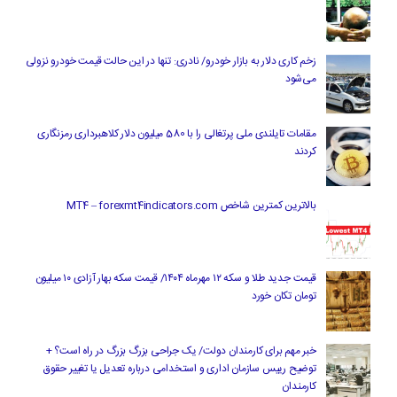
زخم کاری دلار به بازار خودرو/ نادری: تنها در این حالت قیمت خودرو نزولی
می‌شود
مقامات تایلندی ملی پرتغالی را با 580 میلیون دلار کلاهبرداری رمزنگاری
کردند
بالاترین کمترین شاخص MT4 – forexmt4indicators.com
قیمت جدید طلا و سکه ۱۲ مهرماه ۱۴۰۴/ قیمت سکه بهار آزادی ۱۰ میلیون
تومان تکان خورد
خبر مهم برای کارمندان دولت/ یک جراحی بزرگ بزرگ در راه است؟ +
توضیح رییس سازمان اداری و استخدامی درباره تعدیل یا تغییر حقوق
کارمندان