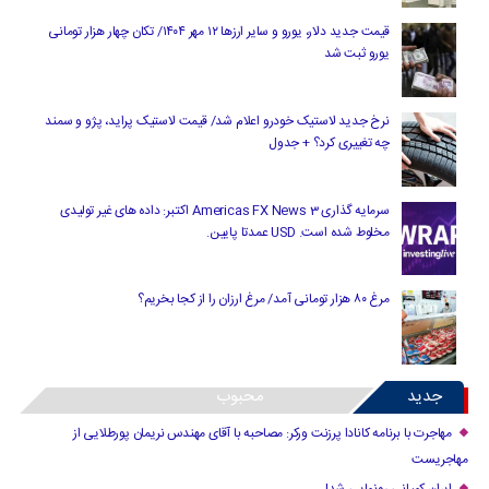
قیمت جدید دلار، یورو و سایر ارزها ۱۲ مهر ۱۴۰۴/ تکان چهار هزار تومانی
یورو ثبت شد
نرخ جدید لاستیک خودرو اعلام شد/ قیمت لاستیک پراید، پژو و سمند
چه تغییری کرد؟ + جدول
سرمایه گذاری Americas FX News 3 اکتبر: داده های غیر تولیدی
مخلوط شده است. USD عمدتا پایین.
مرغ ۸۰ هزار تومانی آمد/ مرغ ارزان را از کجا بخریم؟
جدید
محبوب
مهاجرت با برنامه کانادا پرزنت ورکر: مصاحبه با آقای مهندس نریمان پورطلایی از
مهاجریست