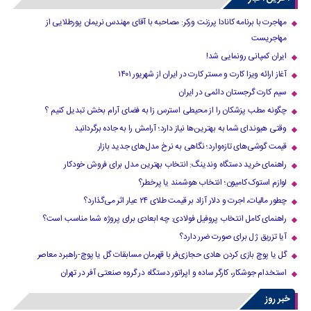
مهاجرت با برنامه کانادا پرزنت ورکر: مصاحبه با آقای مهندس نریمان پورطلایی از
مهاجریست
ایران کمپانی رونمایی شد!
آغاز ارائه ویزا کارت و مستر کارت در ایران از شهریور ۱۴۰۱
سیم کارت گرجستان دائمی در ایران
چگونه مطب پزشکان را از محیطی استرس زا به فضای آرام بخش تبدیل کنیم ؟
وقتی هیوندای شما به بهترین‌ها نیاز دارد؛ آرامش را به جاده برگردانید
قیمت گوشی‌های تازه‌وارد؛ نگاهی به نرخ مدل‌های جدید بازار
راهنمای خرید دستگاه وندینگ: انتخاب بهترین مدل برای فروش خودکار
لوازم استوک کامیون؛ انتخاب هوشمند یا پرخطر؟
چطور مالیات، اجرت و دلار آزاد بر قیمت طلای ۲۴ عیار اثر می‌گذارد؟
راهنمای کامل انتخاب پروفیل فولادی: چه ابعادی برای پروژه شما مناسب است؟
آیا تزریق ژل برای صورت ضرر دارد​؟
گل یا پوچ بازی کردن هادی حجازی‌فر با قهرمان مسابقات گل یا پوچ-راهبرد معاصر
استخدام جوشکار، کارگر ساده و اپراتور دستگاه در گروه صنعتی آفر در تهران
خبر روز