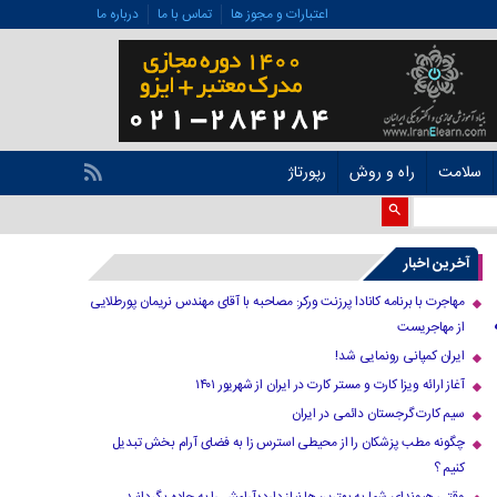
اعتبارات و مجوز ها
تماس با ما
درباره ما
سلامت
راه و روش
رپورتاژ
آخرین اخبار
مهاجرت با برنامه کانادا پرزنت ورکر: مصاحبه با آقای مهندس نریمان پورطلایی
ری به
از مهاجریست
ایران کمپانی رونمایی شد!
آغاز ارائه ویزا کارت و مستر کارت در ایران از شهریور ۱۴۰۱
سیم کارت گرجستان دائمی در ایران
چگونه مطب پزشکان را از محیطی استرس زا به فضای آرام بخش تبدیل
کنیم ؟