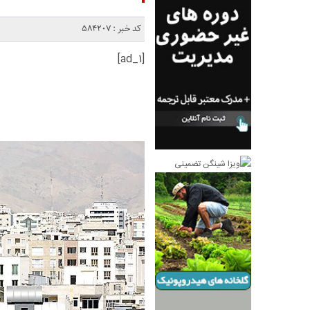
کد خبر : 584207
[ad_1]