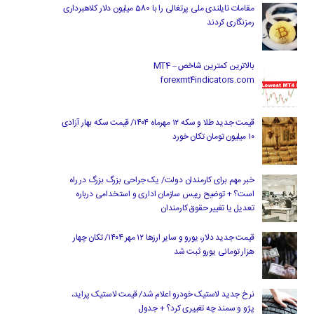
مقامات تایلندی ملی پرتغالی را با 580 میلیون دلار کلاهبرداری
رمزنگاری کردند
بالاترین کمترین شاخص MT4 –
forexmt4indicators.com
قیمت جدید طلا و سکه ۱۲ مهرماه ۱۴۰۴/ قیمت سکه بهار آزادی
۱۰ میلیون تومان تکان خورد
خبر مهم برای کارمندان دولت/ یک جراحی بزرگ بزرگ در راه
است؟ + توضیح رییس سازمان اداری و استخدامی درباره
تعدیل یا تغییر حقوق کارمندان
قیمت جدید دلار، یورو و سایر ارزها ۱۲ مهر ۱۴۰۴/ تکان چهار
هزار تومانی یورو ثبت شد
نرخ جدید لاستیک خودرو اعلام شد/ قیمت لاستیک پراید،
پژو و سمند چه تغییری کرد؟ + جدول