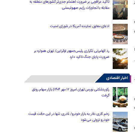
ه محدوده ۷۰هزار
تاکید عراقچی بر ضرورت اهتمام جدی‌تر کشورهای منطقه به
مقابله با تجاوزات رژیم صهیونیستی
ن
ادعای معاون نماینده آمریکا در شورای امنیت
ا
رد اتهام‌زنی تکراری رئیس‌جمهور اوکراین/ تهران همواره بر
ضرورت پایان جنگ تاکید دارد
رد.
اخبار اقتصادی
د
رکوردشکنی بورس تهران امروز ۱۲ مهر ۱۴۰۴| بازار سهام رونق
گرفت
رسیده
زخم کاری دلار به بازار خودرو/ نادری: تنها در این حالت قیمت
خودرو نزولی می‌شود
ن