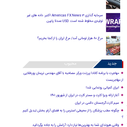
سرمایه گذاری Americas FX News 3 اکتبر: داده های غیر
تولیدی مخلوط شده است. USD عمدتا پایین.
مرغ ۸۰ هزار تومانی آمد/ مرغ ارزان را از کجا بخریم؟
جدید
محبوب
مهاجرت با برنامه کانادا پرزنت ورکر: مصاحبه با آقای مهندس نریمان پورطلایی
از مهاجریست
ایران کمپانی رونمایی شد!
آغاز ارائه ویزا کارت و مستر کارت در ایران از شهریور ۱۴۰۱
سیم کارت گرجستان دائمی در ایران
چگونه مطب پزشکان را از محیطی استرس زا به فضای آرام بخش تبدیل کنیم
؟
وقتی هیوندای شما به بهترین‌ها نیاز دارد؛ آرامش را به جاده برگردانید