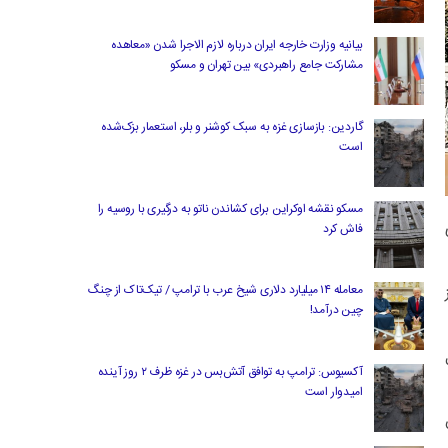
بیانیه وزارت خارجه ایران درباره لازم‌ الاجرا شدن «معاهده
مشارکت جامع راهبردی» بین تهران و مسکو
گاردین: بازسازی غزه به سبک کوشنر و بلر، استعمار بزک‌شده
است
مسکو نقشه اوکراین برای کشاندن ناتو به درگیری با روسیه را
ری
فاش کرد
معامله ۱۴ میلیارد دلاری شیخ عرب با ترامپ / تیک‌تاک از چنگ
از
چین درآمد!
ل
آکسیوس: ترامپ به توافق آتش‌بس در غزه ظرف ۲ روز آینده
امیدوار است
۳۸میلیون