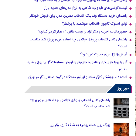
وقتی هیوندای شما به بهترین‌ها نیاز دارد؛ آرامش را به جاده برگردانید
قیمت گوشی‌های تازه‌وارد؛ نگاهی به نرخ مدل‌های جدید بازار
راهنمای خرید دستگاه وندینگ: انتخاب بهترین مدل برای فروش خودکار
لوازم استوک کامیون؛ انتخاب هوشمند یا پرخطر؟
چطور مالیات، اجرت و دلار آزاد بر قیمت طلای ۲۴ عیار اثر می‌گذارد؟
راهنمای کامل انتخاب پروفیل فولادی: چه ابعادی برای پروژه شما مناسب
است؟
آیا تزریق ژل برای صورت ضرر دارد​؟
گل یا پوچ بازی کردن هادی حجازی‌فر با قهرمان مسابقات گل یا پوچ-راهبرد
معاصر
استخدام جوشکار، کارگر ساده و اپراتور دستگاه در گروه صنعتی آفر در تهران
خبر روز
راهنمای کامل انتخاب پروفیل فولادی: چه ابعادی برای پروژه
شما مناسب است؟
بزرگ‌ترین حمله روسیه به شبکه گازی اوکراین