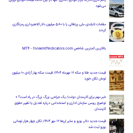
زخم کاری دلار به بازار خودرو/ نادری: تنها در این حالت قیمت خودرو نزولی
می‌شود
مقامات تایلندی ملی پرتغالی را با 580 میلیون دلار کلاهبرداری رمزنگاری
کردند
بالاترین کمترین شاخص MT4 – forexmt4indicators.com
قیمت جدید طلا و سکه ۱۲ مهرماه ۱۴۰۴/ قیمت سکه بهار آزادی ۱۰ میلیون
تومان تکان خورد
خبر مهم برای کارمندان دولت/ یک جراحی بزرگ بزرگ در راه است؟ +
توضیح رییس سازمان اداری و استخدامی درباره تعدیل یا تغییر حقوق
کارمندان
قیمت جدید دلار، یورو و سایر ارزها ۱۲ مهر ۱۴۰۴/ تکان چهار هزار تومانی
یورو ثبت شد