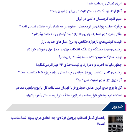
ایران کمپانی رونمایی شد!
آغاز ارائه ویزا کارت و مستر کارت در ایران از شهریور ۱۴۰۱
سیم کارت گرجستان دائمی در ایران
چگونه مطب پزشکان را از محیطی استرس زا به فضای آرام بخش تبدیل کنیم ؟
وقتی هیوندای شما به بهترین‌ها نیاز دارد؛ آرامش را به جاده برگردانید
قیمت گوشی‌های تازه‌وارد؛ نگاهی به نرخ مدل‌های جدید بازار
راهنمای خرید دستگاه وندینگ: انتخاب بهترین مدل برای فروش خودکار
لوازم استوک کامیون؛ انتخاب هوشمند یا پرخطر؟
چطور مالیات، اجرت و دلار آزاد بر قیمت طلای ۲۴ عیار اثر می‌گذارد؟
راهنمای کامل انتخاب پروفیل فولادی: چه ابعادی برای پروژه شما مناسب است؟
آیا تزریق ژل برای صورت ضرر دارد​؟
گل یا پوچ بازی کردن هادی حجازی‌فر با قهرمان مسابقات گل یا پوچ-راهبرد معاصر
استخدام جوشکار، کارگر ساده و اپراتور دستگاه در گروه صنعتی آفر در تهران
خبر روز
راهنمای کامل انتخاب پروفیل فولادی: چه ابعادی برای پروژه شما مناسب
است؟