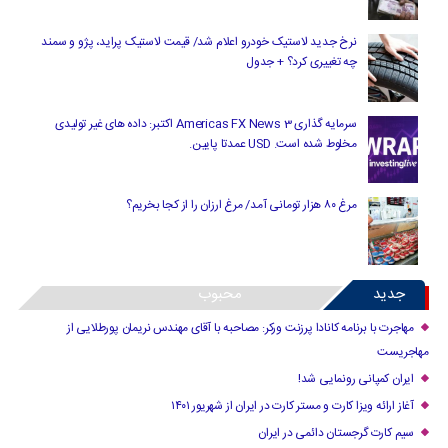
نرخ جدید لاستیک خودرو اعلام شد/ قیمت لاستیک پراید، پژو و سمند
چه تغییری کرد؟ + جدول
سرمایه گذاری Americas FX News 3 اکتبر: داده های غیر تولیدی
مخلوط شده است. USD عمدتا پایین.
مرغ ۸۰ هزار تومانی آمد/ مرغ ارزان را از کجا بخریم؟
جدید
محبوب
مهاجرت با برنامه کانادا پرزنت ورکر: مصاحبه با آقای مهندس نریمان پورطلایی از
مهاجریست
ایران کمپانی رونمایی شد!
آغاز ارائه ویزا کارت و مستر کارت در ایران از شهریور ۱۴۰۱
سیم کارت گرجستان دائمی در ایران