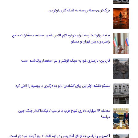
بزرگ‌ترین حمله روسیه به شبکه گازی اوکراین
بیانیه وزارت خارجه ایران درباره لازم‌ الاجرا شدن «معاهده مشارکت جامع
راهبردی» بین تهران و مسکو
گاردین: بازسازی غزه به سبک کوشنر و بلر، استعمار بزک‌شده است
مسکو نقشه اوکراین برای کشاندن ناتو به درگیری با روسیه را فاش کرد
معامله ۱۴ میلیارد دلاری شیخ عرب با ترامپ / تیک‌تاک از چنگ چین
درآمد!
آکسیوس: ترامپ به توافق آتش‌بس در غزه ظرف ۲ روز آینده امیدوار است