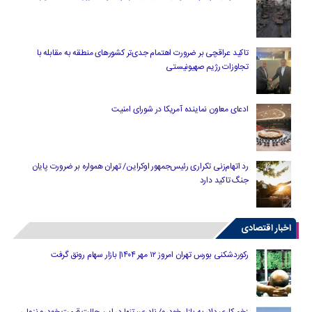
تاکید عراقچی بر ضرورت اهتمام جدی‌تر کشورهای منطقه به مقابله با
تجاوزات رژیم صهیونیستی
ادعای معاون نماینده آمریکا در شورای امنیت
رد اتهام‌زنی تکراری رئیس‌جمهور اوکراین/ تهران همواره بر ضرورت پایان
جنگ تاکید دارد
اخبار اقتصادی
رکوردشکنی بورس تهران امروز ۱۲ مهر ۱۴۰۴| بازار سهام رونق گرفت