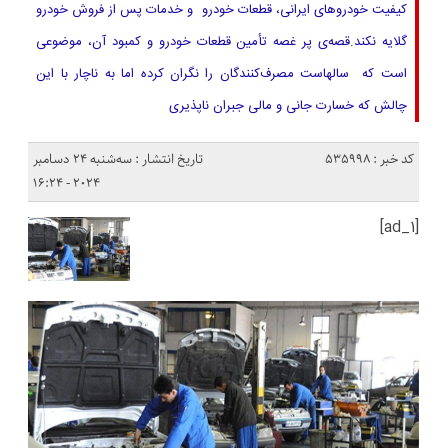
کیفیت خودروهای ایرانی، قطعات خودرو و خدمات پس از فروش خودرو
گلایه نکند.قصه‌ی پر غصه تأمین قطعات خودرو و کمبود آن، موضوعی
است که سالهاست مصرف‌کنندگان را نگران کرده اما به ناچار با این
چالش که خسارت جانی و مالی جبران ناپذیری
کد خبر : 535998
تاریخ انتشار : سه‌شنبه 24 دسامبر
2024 - 16:24
[ad_1]