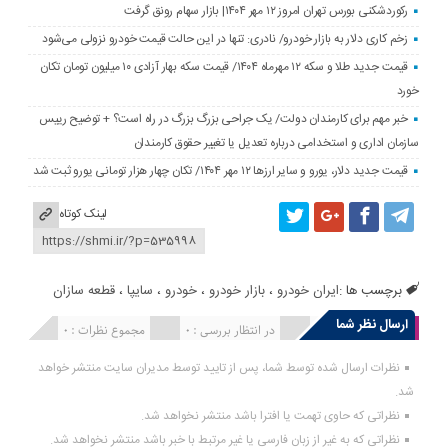
رکوردشکنی بورس تهران امروز ۱۲ مهر ۱۴۰۴| بازار سهام رونق گرفت
زخم کاری دلار به بازار خودرو/ نادری: تنها در این حالت قیمت خودرو نزولی می‌شود
قیمت جدید طلا و سکه ۱۲ مهرماه ۱۴۰۴/ قیمت سکه بهار آزادی ۱۰ میلیون تومان تکان
خورد
خبر مهم برای کارمندان دولت/ یک جراحی بزرگ بزرگ در راه است؟ + توضیح رییس
سازمان اداری و استخدامی درباره تعدیل یا تغییر حقوق کارمندان
قیمت جدید دلار، یورو و سایر ارزها ۱۲ مهر ۱۴۰۴/ تکان چهار هزار تومانی یورو ثبت شد
لینک کوتاه
برچسب ها :
ایران خودرو
،
بازار خودرو
،
خودرو
،
سایپا
،
قطعه سازان
ارسال نظر شما
انتشار یافته : 0
در انتظار بررسی : 0
مجموع نظرات : 0
نظرات ارسال شده توسط شما، پس از تایید توسط مدیران سایت منتشر خواهد
شد.
نظراتی که حاوی تهمت یا افترا باشد منتشر نخواهد شد.
نظراتی که به غیر از زبان فارسی یا غیر مرتبط با خبر باشد منتشر نخواهد شد.