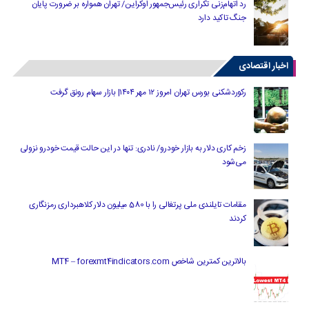
رد اتهام‌زنی تکراری رئیس‌جمهور اوکراین/ تهران همواره بر ضرورت پایان
جنگ تاکید دارد
اخبار اقتصادی
رکوردشکنی بورس تهران امروز ۱۲ مهر ۱۴۰۴| بازار سهام رونق گرفت
زخم کاری دلار به بازار خودرو/ نادری: تنها در این حالت قیمت خودرو نزولی
می‌شود
مقامات تایلندی ملی پرتغالی را با 580 میلیون دلار کلاهبرداری رمزنگاری
کردند
بالاترین کمترین شاخص MT4 – forexmt4indicators.com