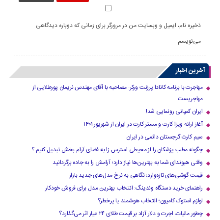
ذخیره نام، ایمیل و وبسایت من در مرورگر برای زمانی که دوباره دیدگاهی
می‌نویسم.
آخرین اخبار
مهاجرت با برنامه کانادا پرزنت ورکر: مصاحبه با آقای مهندس نریمان پورطلایی از
مهاجریست
ایران کمپانی رونمایی شد!
آغاز ارائه ویزا کارت و مستر کارت در ایران از شهریور ۱۴۰۱
سیم کارت گرجستان دائمی در ایران
چگونه مطب پزشکان را از محیطی استرس زا به فضای آرام بخش تبدیل کنیم ؟
وقتی هیوندای شما به بهترین‌ها نیاز دارد؛ آرامش را به جاده برگردانید
قیمت گوشی‌های تازه‌وارد؛ نگاهی به نرخ مدل‌های جدید بازار
راهنمای خرید دستگاه وندینگ: انتخاب بهترین مدل برای فروش خودکار
لوازم استوک کامیون؛ انتخاب هوشمند یا پرخطر؟
چطور مالیات، اجرت و دلار آزاد بر قیمت طلای ۲۴ عیار اثر می‌گذارد؟