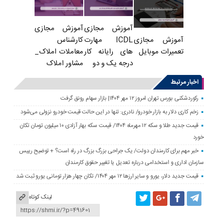
آموزش مجازی
آموزش مجازی
ICDL مهارت
کارشناس
آموزش مجازی
های رایانه کار
معاملات املاک_
تعمیرات موبایل
درجه یک و دو
مشاور املاک
اخبار مرتبط
رکوردشکنی بورس تهران امروز ۱۲ مهر ۱۴۰۴| بازار سهام رونق گرفت
زخم کاری دلار به بازار خودرو/ نادری: تنها در این حالت قیمت خودرو نزولی می‌شود
قیمت جدید طلا و سکه ۱۲ مهرماه ۱۴۰۴/ قیمت سکه بهار آزادی ۱۰ میلیون تومان تکان
خورد
خبر مهم برای کارمندان دولت/ یک جراحی بزرگ بزرگ در راه است؟ + توضیح رییس
سازمان اداری و استخدامی درباره تعدیل یا تغییر حقوق کارمندان
قیمت جدید دلار، یورو و سایر ارزها ۱۲ مهر ۱۴۰۴/ تکان چهار هزار تومانی یورو ثبت شد
لینک کوتاه