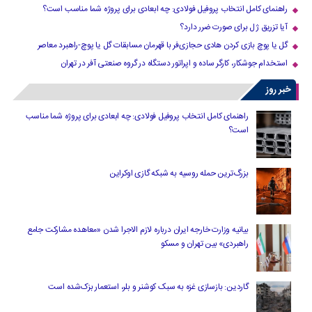
راهنمای کامل انتخاب پروفیل فولادی: چه ابعادی برای پروژه شما مناسب است؟
آیا تزریق ژل برای صورت ضرر دارد​؟
گل یا پوچ بازی کردن هادی حجازی‌فر با قهرمان مسابقات گل یا پوچ-راهبرد معاصر
استخدام جوشکار، کارگر ساده و اپراتور دستگاه در گروه صنعتی آفر در تهران
خبر روز
راهنمای کامل انتخاب پروفیل فولادی: چه ابعادی برای پروژه شما مناسب
است؟
بزرگ‌ترین حمله روسیه به شبکه گازی اوکراین
بیانیه وزارت خارجه ایران درباره لازم‌ الاجرا شدن «معاهده مشارکت جامع
راهبردی» بین تهران و مسکو
گاردین: بازسازی غزه به سبک کوشنر و بلر، استعمار بزک‌شده است