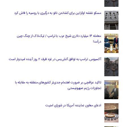
مسکو نقشه اوکراین برای کشاندن ناتو به درگیری با روسیه را فاش کرد
معامله ۱۴ میلیارد دلاری شیخ عرب با ترامپ / تیک‌تاک از چنگ چین
درآمد!
آکسیوس: ترامپ به توافق آتش‌بس در غزه ظرف ۲ روز آینده امیدوار است
تاکید عراقچی بر ضرورت اهتمام جدی‌تر کشورهای منطقه به مقابله با
تجاوزات رژیم صهیونیستی
ادعای معاون نماینده آمریکا در شورای امنیت