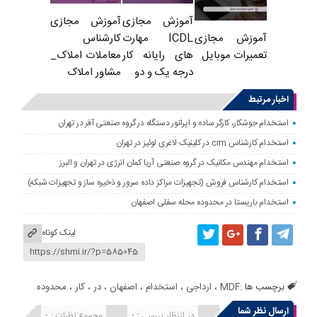
آموزش مجازی
آموزش مجازی
ICDL مهارت
کارشناس
آموزش مجازی
های رایانه کار
معاملات املاک_
تعمیرات موبایل
درجه یک و دو
مشاور املاک
اخبار مرتبط
استخدام جوشکار، کارگر ساده و اپراتور دستگاه در گروه صنعتی آفر در تهران
استخدام کارشناس crm در کلینیک لاغری لوئیز در تهران
استخدام مهندس مکانیک در گروه صنعتی آریا کمان انرژی در تهران و البرز
استخدام کارشناس فروش (تجهیزات مراکز داده سرور و ذخیره ساز و تجهیزات شبکه)
استخدام باریستا در محدوده محله سفلی اصفهان
لینک کوتاه
برچسب ها :
MDF
،
ارداجی
،
استخدام
،
اصفهان
،
در
،
کار
،
محدوده
ارسال نظر شما
انتشار یافته : 0
در انتظار بررسی : 0
مجموع نظرات : 0