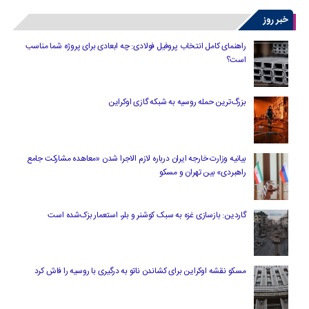
خبر روز
راهنمای کامل انتخاب پروفیل فولادی: چه ابعادی برای پروژه شما مناسب
است؟
بزرگ‌ترین حمله روسیه به شبکه گازی اوکراین
بیانیه وزارت خارجه ایران درباره لازم‌ الاجرا شدن «معاهده مشارکت جامع
راهبردی» بین تهران و مسکو
گاردین: بازسازی غزه به سبک کوشنر و بلر، استعمار بزک‌شده است
مسکو نقشه اوکراین برای کشاندن ناتو به درگیری با روسیه را فاش کرد