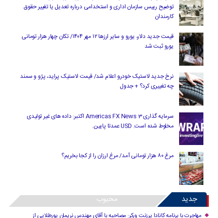
توضیح رییس سازمان اداری و استخدامی درباره تعدیل یا تغییر حقوق
کارمندان
قیمت جدید دلار، یورو و سایر ارزها ۱۲ مهر ۱۴۰۴/ تکان چهار هزار تومانی
یورو ثبت شد
نرخ جدید لاستیک خودرو اعلام شد/ قیمت لاستیک پراید، پژو و سمند
چه تغییری کرد؟ + جدول
سرمایه گذاری Americas FX News 3 اکتبر: داده های غیر تولیدی
مخلوط شده است. USD عمدتا پایین.
مرغ ۸۰ هزار تومانی آمد/ مرغ ارزان را از کجا بخریم؟
جدید
محبوب
مهاجرت با برنامه کانادا پرزنت ورکر: مصاحبه با آقای مهندس نریمان پورطلایی از