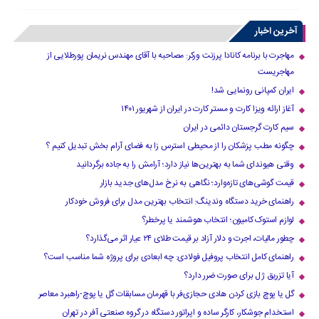
آخرین اخبار
مهاجرت با برنامه کانادا پرزنت ورکر: مصاحبه با آقای مهندس نریمان پورطلایی از
مهاجریست
ایران کمپانی رونمایی شد!
آغاز ارائه ویزا کارت و مستر کارت در ایران از شهریور ۱۴۰۱
سیم کارت گرجستان دائمی در ایران
چگونه مطب پزشکان را از محیطی استرس زا به فضای آرام بخش تبدیل کنیم ؟
وقتی هیوندای شما به بهترین‌ها نیاز دارد؛ آرامش را به جاده برگردانید
قیمت گوشی‌های تازه‌وارد؛ نگاهی به نرخ مدل‌های جدید بازار
راهنمای خرید دستگاه وندینگ: انتخاب بهترین مدل برای فروش خودکار
لوازم استوک کامیون؛ انتخاب هوشمند یا پرخطر؟
چطور مالیات، اجرت و دلار آزاد بر قیمت طلای ۲۴ عیار اثر می‌گذارد؟
راهنمای کامل انتخاب پروفیل فولادی: چه ابعادی برای پروژه شما مناسب است؟
آیا تزریق ژل برای صورت ضرر دارد​؟
گل یا پوچ بازی کردن هادی حجازی‌فر با قهرمان مسابقات گل یا پوچ-راهبرد معاصر
استخدام جوشکار، کارگر ساده و اپراتور دستگاه در گروه صنعتی آفر در تهران