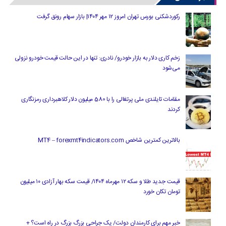
رکوردشکنی بورس تهران امروز ۱۲ مهر ۱۴۰۴| بازار سهام رونق گرفت
زخم کاری دلار به بازار خودرو/ نادری: تنها در این حالت قیمت خودرو نزولی
می‌شود
مقامات تایلندی ملی پرتغالی را با 580 میلیون دلار کلاهبرداری رمزنگاری
کردند
بالاترین کمترین شاخص MT4 – forexmt4indicators.com
قیمت جدید طلا و سکه ۱۲ مهرماه ۱۴۰۴/ قیمت سکه بهار آزادی ۱۰ میلیون
تومان تکان خورد
خبر مهم برای کارمندان دولت/ یک جراحی بزرگ بزرگ در راه است؟ +