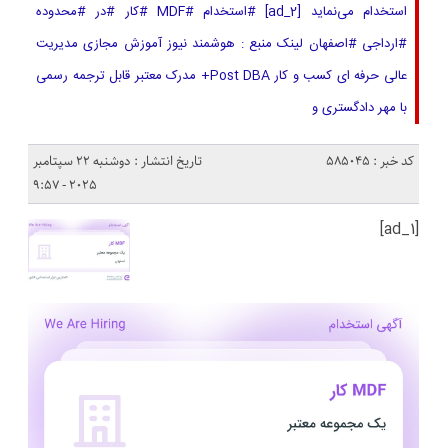
استخدام می‌نماید [ad_2] #استخدام #MDF #کار #در #محدوده
#ارداجی #اصفهان لینک منبع : هوشمند نیوز آموزش مجازی مدیریت
عالی حرفه ای کسب و کار Post DBA+ مدرک معتبر قابل ترجمه رسمی
با مهر دادگستری و
کد خبر : 585045
تاریخ انتشار : دوشنبه 22 سپتامبر
2025 - 9:57
[ad_1]