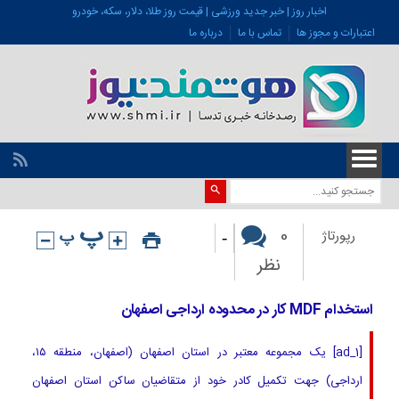
اخبار روز | خبر جدید ورزشی | قیمت روز طلا، دلار، سکه، خودرو
اعتبارات و مجوز ها
تماس با ما
درباره ما
-
0
رپورتاژ
نظر
استخدام MDF کار در محدوده ارداجی اصفهان
[ad_1] یک مجموعه معتبر در استان اصفهان (اصفهان، منطقه ۱۵،
ارداجی) جهت تکمیل کادر خود از متقاضیان ساکن استان اصفهان