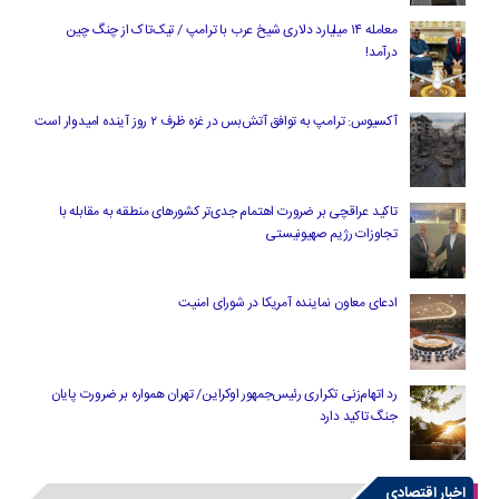
معامله ۱۴ میلیارد دلاری شیخ عرب با ترامپ / تیک‌تاک از چنگ چین
درآمد!
آکسیوس: ترامپ به توافق آتش‌بس در غزه ظرف ۲ روز آینده امیدوار است
تاکید عراقچی بر ضرورت اهتمام جدی‌تر کشورهای منطقه به مقابله با
تجاوزات رژیم صهیونیستی
ادعای معاون نماینده آمریکا در شورای امنیت
رد اتهام‌زنی تکراری رئیس‌جمهور اوکراین/ تهران همواره بر ضرورت پایان
جنگ تاکید دارد
اخبار اقتصادی