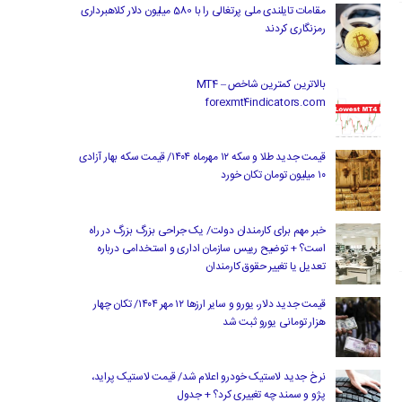
مقامات تایلندی ملی پرتغالی را با 580 میلیون دلار کلاهبرداری
رمزنگاری کردند
بالاترین کمترین شاخص MT4 –
forexmt4indicators.com
قیمت جدید طلا و سکه ۱۲ مهرماه ۱۴۰۴/ قیمت سکه بهار آزادی
۱۰ میلیون تومان تکان خورد
خبر مهم برای کارمندان دولت/ یک جراحی بزرگ بزرگ در راه
است؟ + توضیح رییس سازمان اداری و استخدامی درباره
تعدیل یا تغییر حقوق کارمندان
قیمت جدید دلار، یورو و سایر ارزها ۱۲ مهر ۱۴۰۴/ تکان چهار
هزار تومانی یورو ثبت شد
نرخ جدید لاستیک خودرو اعلام شد/ قیمت لاستیک پراید،
پژو و سمند چه تغییری کرد؟ + جدول