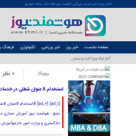
اخبار روز | خبر جدید ورزشی | قیمت روز طلا، دلار، سکه، خودرو
صفحه نخست
خبر روز
خبر ورزشی
تکنولوژی
فرهنگ و 
آغاز ارائه ویزا کارت و مستر کارت در ایرا_
0 نظر
رپورتاژ
استخدام 8 عنوان شغلی در خدمات مهندسی سازه های هیدرولیک در خراسان رضوی
[ad_1] [ad_2] #استخدام
دادگستری و وزارت امور خارجهآموزش مجازی مدی