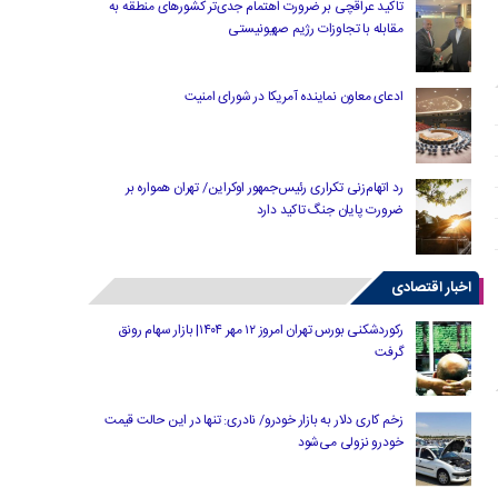
تاکید عراقچی بر ضرورت اهتمام جدی‌تر کشورهای منطقه به
مقابله با تجاوزات رژیم صهیونیستی
ادعای معاون نماینده آمریکا در شورای امنیت
رد اتهام‌زنی تکراری رئیس‌جمهور اوکراین/ تهران همواره بر
ضرورت پایان جنگ تاکید دارد
اخبار اقتصادی
رکوردشکنی بورس تهران امروز ۱۲ مهر ۱۴۰۴| بازار سهام رونق
گرفت
زخم کاری دلار به بازار خودرو/ نادری: تنها در این حالت قیمت
خودرو نزولی می‌شود