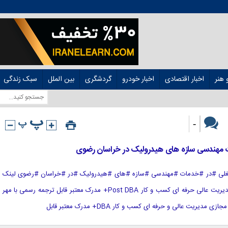
هنر
اخبار اقتصادی
اخبار خودرو
گردشگری
بین الملل
سبک زندگی
-
 #عنوان #شغلی #در #خدمات #مهندسی #سازه #های #هیدرولیک #در #خراسان #رضوی لینک
منبع : هوشمند نیوز آموزش مجازی مدیریت عالی حرفه ای کسب و کار Post DBA+ مدرک معتبر قابل ترجمه رسمی با مهر
ریت عالی و حرفه ای کسب و کار DBA+ مدرک معتبر قابل