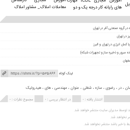
آموزش مجازی کارشناس
آموزش مجازی ICDL مهارت
یل
معاملات املاک_ مشاور املاک
های رایانه کار درجه یک و دو
 در گروه صنعتی آفر در تهران
مان انرژی در تهران و البرز
 سرور و ذخیره ساز و تجهیزات شبکه)
فهان
لینک کوتاه
ان
،
در
،
رضوی
،
سازه
،
شغلی
،
عنوان
،
مهندسی
،
های
،
هیدرولیک
انتشار یافته : 0
در انتظار بررسی : 0
مجموع نظرات : 0
ید توسط مدیران سایت منتشر خواهد شد.
شر نخواهد شد.
تبط با خبر باشد منتشر نخواهد شد.