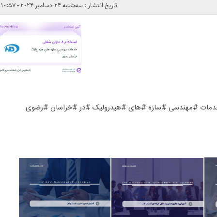
تاریخ انتشار : سه‌شنبه 24 دسامبر 2024 - 10:57
دمات #مهندسی #سازه #های #هیدرولیک #در #خراسان #رضوی