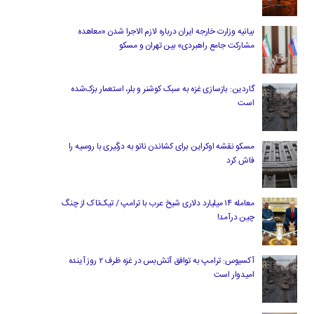
بیانیه وزارت خارجه ایران درباره لازم‌ الاجرا شدن «معاهده
مشارکت جامع راهبردی» بین تهران و مسکو
گاردین: بازسازی غزه به سبک کوشنر و بلر، استعمار بزک‌شده
است
مسکو نقشه اوکراین برای کشاندن ناتو به درگیری با روسیه را
فاش کرد
معامله ۱۴ میلیارد دلاری شیخ عرب با ترامپ / تیک‌تاک از چنگ
چین درآمد!
آکسیوس: ترامپ به توافق آتش‌بس در غزه ظرف ۲ روز آینده
امیدوار است