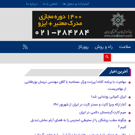
اعتبارات و مجوز ها
تماس با ما
درباره ما
سلامت
راه و روش
رپورتاژ
آخرین اخبار
مهاجرت با برنامه کانادا پرزنت ورکر: مصاحبه با آقای مهندس نریمان پورطلایی
از مهاجریست
ایران کمپانی رونمایی شد!
آغاز ارائه ویزا کارت و مستر کارت در ایران از شهریور ۱۴۰۱
سیم کارت گرجستان دائمی در ایران
چگونه مطب پزشکان را از محیطی استرس زا به فضای آرام بخش تبدیل
کنیم ؟