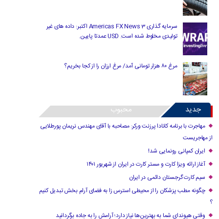
سرمایه گذاری Americas FX News 3 اکتبر: داده های غیر
تولیدی مخلوط شده است. USD عمدتا پایین.
مرغ ۸۰ هزار تومانی آمد/ مرغ ارزان را از کجا بخریم؟
جدید
محبوب
مهاجرت با برنامه کانادا پرزنت ورکر: مصاحبه با آقای مهندس نریمان پورطلایی
از مهاجریست
ایران کمپانی رونمایی شد!
آغاز ارائه ویزا کارت و مستر کارت در ایران از شهریور ۱۴۰۱
سیم کارت گرجستان دائمی در ایران
چگونه مطب پزشکان را از محیطی استرس زا به فضای آرام بخش تبدیل کنیم
؟
وقتی هیوندای شما به بهترین‌ها نیاز دارد؛ آرامش را به جاده برگردانید