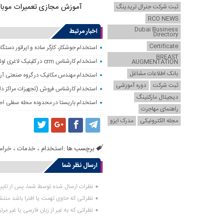
آموزش مجازی تعمیرات موبا
ثبت شرکت جنرال تریدینگ
RCO NEWS
Dubai Business
اخبار مرتبط
Directory
Certificate
استخدام جوشکار، کارگر ساده و اپراتور دستگاه
BREAST
استخدام کارشناس crm در کلینیک لاغری لوئیز در تهران
AUGMENTATION
بانک اطلاعات مشاغل
استخدام مهندس مکانیک در گروه صنعتی آریا ک
ثبت شرکت
دوره آموزشی
استخدام کارشناس فروش (تجهیزات مراکز داده
دیجیتال مارکتینگ
استخدام باریستا در محدوده محله سفلی اص
راهنمای مهاجرت
مجله الکترونیکی
مدرک ایزو
برچسب ها :
استخدام
،
خدمات
،
خراس
ارسال نظر شما
نظرات ارسال شده توسط شما، پس از تای
نظراتی که حاوی تهمت یا افترا باشد منت
نظراتی که به غیر از زبان فارسی یا غیر مر