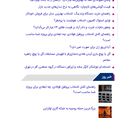
وقتی هیوندای شما به بهترین‌ها نیاز دارد؛ آرامش را به جاده برگردانید
قیمت گوشی‌های تازه‌وارد؛ نگاهی به نرخ مدل‌های جدید بازار
راهنمای خرید دستگاه وندینگ: انتخاب بهترین مدل برای فروش خودکار
لوازم استوک کامیون؛ انتخاب هوشمند یا پرخطر؟
چطور مالیات، اجرت و دلار آزاد بر قیمت طلای ۲۴ عیار اثر می‌گذارد؟
راهنمای کامل انتخاب پروفیل فولادی: چه ابعادی برای پروژه شما مناسب
است؟
آیا تزریق ژل برای صورت ضرر دارد​؟
گل یا پوچ بازی کردن هادی حجازی‌فر با قهرمان مسابقات گل یا پوچ-راهبرد
معاصر
استخدام جوشکار، کارگر ساده و اپراتور دستگاه در گروه صنعتی آفر در تهران
خبر روز
راهنمای کامل انتخاب پروفیل فولادی: چه ابعادی برای پروژه
شما مناسب است؟
بزرگ‌ترین حمله روسیه به شبکه گازی اوکراین