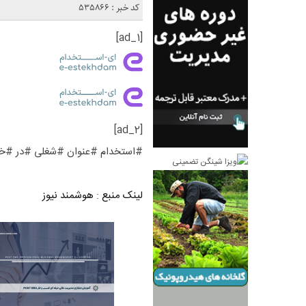
کد خبر : 535866
[ad_1]
[ad_2]
#استخدام #عنوان #شغلی #در #خ
لینک منبع
:
هوشمند نیوز