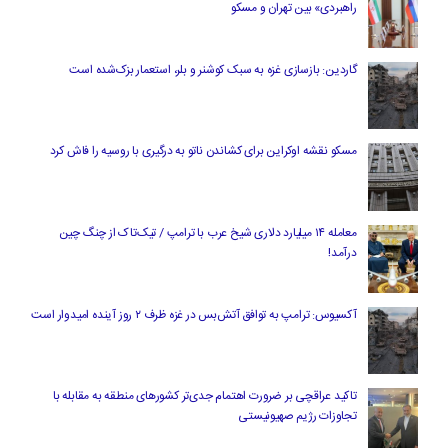
راهبردی» بین تهران و مسکو
گاردین: بازسازی غزه به سبک کوشنر و بلر، استعمار بزک‌شده است
مسکو نقشه اوکراین برای کشاندن ناتو به درگیری با روسیه را فاش کرد
معامله ۱۴ میلیارد دلاری شیخ عرب با ترامپ / تیک‌تاک از چنگ چین
درآمد!
آکسیوس: ترامپ به توافق آتش‌بس در غزه ظرف ۲ روز آینده امیدوار است
تاکید عراقچی بر ضرورت اهتمام جدی‌تر کشورهای منطقه به مقابله با
تجاوزات رژیم صهیونیستی