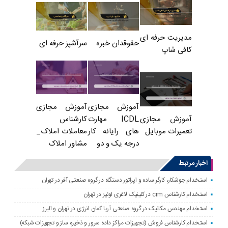
مدیریت حرفه ای
حقوقدان خبره
سرآشپز حرفه ای
کافی شاپ
آموزش مجازی
آموزش مجازی
ICDL مهارت
کارشناس
آموزش مجازی
های رایانه کار
معاملات املاک_
تعمیرات موبایل
درجه یک و دو
مشاور املاک
اخبار مرتبط
استخدام جوشکار، کارگر ساده و اپراتور دستگاه در گروه صنعتی آفر در تهران
استخدام کارشناس crm در کلینیک لاغری لوئیز در تهران
استخدام مهندس مکانیک در گروه صنعتی آریا کمان انرژی در تهران و البرز
استخدام کارشناس فروش (تجهیزات مراکز داده سرور و ذخیره ساز و تجهیزات شبکه)