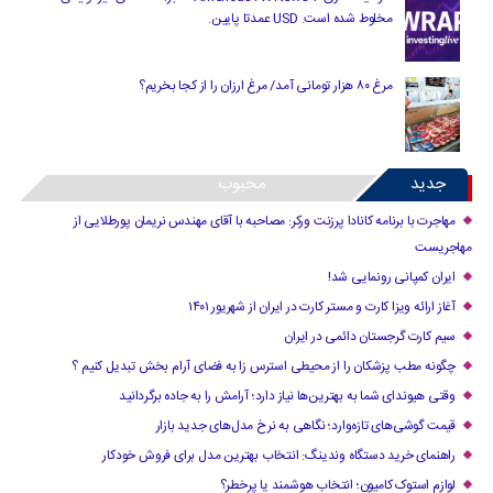
مخلوط شده است. USD عمدتا پایین.
مرغ ۸۰ هزار تومانی آمد/ مرغ ارزان را از کجا بخریم؟
جدید
محبوب
مهاجرت با برنامه کانادا پرزنت ورکر: مصاحبه با آقای مهندس نریمان پورطلایی از
مهاجریست
ایران کمپانی رونمایی شد!
آغاز ارائه ویزا کارت و مستر کارت در ایران از شهریور ۱۴۰۱
سیم کارت گرجستان دائمی در ایران
چگونه مطب پزشکان را از محیطی استرس زا به فضای آرام بخش تبدیل کنیم ؟
وقتی هیوندای شما به بهترین‌ها نیاز دارد؛ آرامش را به جاده برگردانید
قیمت گوشی‌های تازه‌وارد؛ نگاهی به نرخ مدل‌های جدید بازار
راهنمای خرید دستگاه وندینگ: انتخاب بهترین مدل برای فروش خودکار
لوازم استوک کامیون؛ انتخاب هوشمند یا پرخطر؟