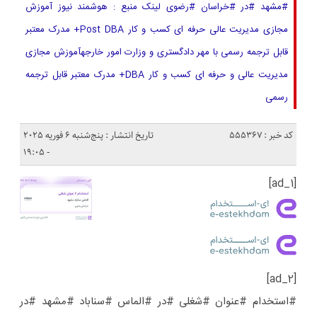
#مشهد #در #خراسان #رضوی لینک منبع : هوشمند نیوز آموزش
مجازی مدیریت عالی حرفه ای کسب و کار Post DBA+ مدرک معتبر
قابل ترجمه رسمی با مهر دادگستری و وزارت امور خارجهآموزش مجازی
مدیریت عالی و حرفه ای کسب و کار DBA+ مدرک معتبر قابل ترجمه
رسمی
کد خبر : 555367
تاریخ انتشار : پنج‌شنبه 6 فوریه 2025
- 19:05
[ad_1]
[ad_2]
#استخدام #عنوان #شغلی #در #الماس #سناباد #مشهد #در