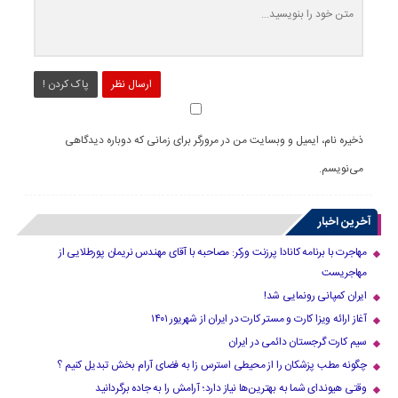
ارسال نظر
پاک کردن !
ذخیره نام، ایمیل و وبسایت من در مرورگر برای زمانی که دوباره دیدگاهی
می‌نویسم.
آخرین اخبار
مهاجرت با برنامه کانادا پرزنت ورکر: مصاحبه با آقای مهندس نریمان پورطلایی از
مهاجریست
ایران کمپانی رونمایی شد!
آغاز ارائه ویزا کارت و مستر کارت در ایران از شهریور ۱۴۰۱
سیم کارت گرجستان دائمی در ایران
چگونه مطب پزشکان را از محیطی استرس زا به فضای آرام بخش تبدیل کنیم ؟
وقتی هیوندای شما به بهترین‌ها نیاز دارد؛ آرامش را به جاده برگردانید