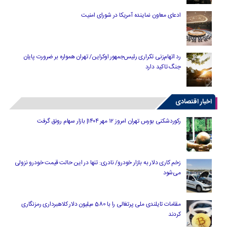
ادعای معاون نماینده آمریکا در شورای امنیت
رد اتهام‌زنی تکراری رئیس‌جمهور اوکراین/ تهران همواره بر ضرورت پایان
جنگ تاکید دارد
اخبار اقتصادی
رکوردشکنی بورس تهران امروز ۱۲ مهر ۱۴۰۴| بازار سهام رونق گرفت
زخم کاری دلار به بازار خودرو/ نادری: تنها در این حالت قیمت خودرو نزولی
می‌شود
مقامات تایلندی ملی پرتغالی را با 580 میلیون دلار کلاهبرداری رمزنگاری
کردند