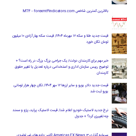
بالاترین کمترین شاخص MT4 – forexmt4indicators.com
قیمت جدید طلا و سکه ۱۲ مهرماه ۱۴۰۴/ قیمت سکه بهار آزادی ۱۰ میلیون
تومان تکان خورد
خبر مهم برای کارمندان دولت/ یک جراحی بزرگ بزرگ در راه است؟ +
توضیح رییس سازمان اداری و استخدامی درباره تعدیل یا تغییر حقوق
کارمندان
قیمت جدید دلار، یورو و سایر ارزها ۱۲ مهر ۱۴۰۴/ تکان چهار هزار تومانی
یورو ثبت شد
نرخ جدید لاستیک خودرو اعلام شد/ قیمت لاستیک پراید، پژو و سمند
چه تغییری کرد؟ + جدول
سرمایه گذاری Americas FX News 3 اکتبر: داده های غیر تولیدی