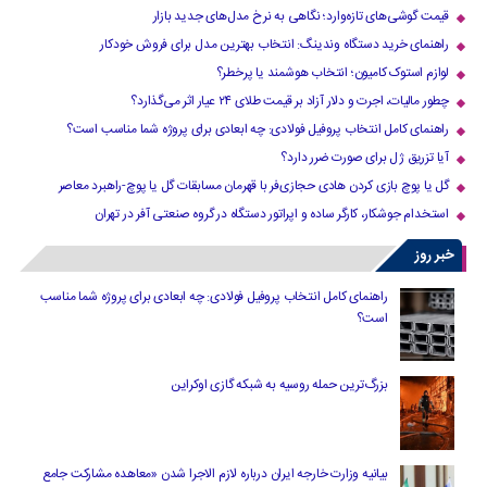
قیمت گوشی‌های تازه‌وارد؛ نگاهی به نرخ مدل‌های جدید بازار
راهنمای خرید دستگاه وندینگ: انتخاب بهترین مدل برای فروش خودکار
لوازم استوک کامیون؛ انتخاب هوشمند یا پرخطر؟
چطور مالیات، اجرت و دلار آزاد بر قیمت طلای ۲۴ عیار اثر می‌گذارد؟
راهنمای کامل انتخاب پروفیل فولادی: چه ابعادی برای پروژه شما مناسب است؟
آیا تزریق ژل برای صورت ضرر دارد​؟
گل یا پوچ بازی کردن هادی حجازی‌فر با قهرمان مسابقات گل یا پوچ-راهبرد معاصر
استخدام جوشکار، کارگر ساده و اپراتور دستگاه در گروه صنعتی آفر در تهران
خبر روز
راهنمای کامل انتخاب پروفیل فولادی: چه ابعادی برای پروژه شما مناسب
است؟
بزرگ‌ترین حمله روسیه به شبکه گازی اوکراین
بیانیه وزارت خارجه ایران درباره لازم‌ الاجرا شدن «معاهده مشارکت جامع