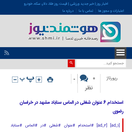
اخبار روز | خبر جدید ورزشی | قیمت روز طلا، دلار، سکه، خودرو
اعتبارات و مجوز ها
تماس با ما
درباره ما
-
0
رپورتاژ
نظر
استخدام 6 عنوان شغلی در الماس سناباد مشهد در خراسان
رضوی
[ad_1] [ad_2] #استخدام #عنوان #شغلی #در #الماس #سناباد