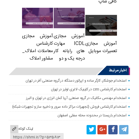
کافی شاپ
آموزش مجازی
آموزش مجازی
ICDL مهارت
کارشناس
آموزش مجازی
های رایانه کار
معاملات املاک_
تعمیرات موبایل
درجه یک و دو
مشاور املاک
اخبار مرتبط
استخدام جوشکار، کارگر ساده و اپراتور دستگاه در گروه صنعتی آفر در تهران
استخدام کارشناس crm در کلینیک لاغری لوئیز در تهران
استخدام مهندس مکانیک در گروه صنعتی آریا کمان انرژی در تهران و البرز
استخدام کارشناس فروش (تجهیزات مراکز داده سرور و ذخیره ساز و تجهیزات شبکه)
استخدام باریستا در محدوده محله سفلی اصفهان
لینک کوتاه