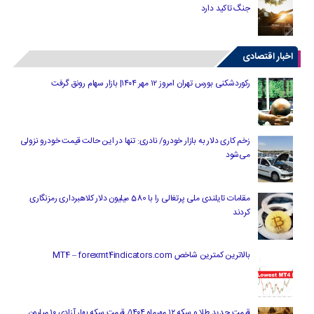
جنگ تاکید دارد
اخبار اقتصادی
رکوردشکنی بورس تهران امروز ۱۲ مهر ۱۴۰۴| بازار سهام رونق گرفت
زخم کاری دلار به بازار خودرو/ نادری: تنها در این حالت قیمت خودرو نزولی
می‌شود
مقامات تایلندی ملی پرتغالی را با 580 میلیون دلار کلاهبرداری رمزنگاری
کردند
بالاترین کمترین شاخص MT4 – forexmt4indicators.com
قیمت جدید طلا و سکه ۱۲ مهرماه ۱۴۰۴/ قیمت سکه بهار آزادی ۱۰ میلیون