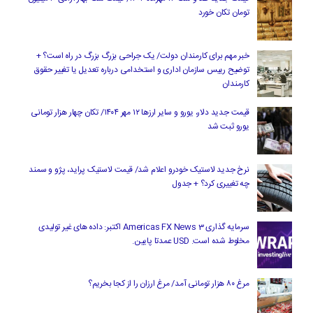
تومان تکان خورد
خبر مهم برای کارمندان دولت/ یک جراحی بزرگ بزرگ در راه است؟ +
توضیح رییس سازمان اداری و استخدامی درباره تعدیل یا تغییر حقوق
کارمندان
قیمت جدید دلار، یورو و سایر ارزها ۱۲ مهر ۱۴۰۴/ تکان چهار هزار تومانی
یورو ثبت شد
نرخ جدید لاستیک خودرو اعلام شد/ قیمت لاستیک پراید، پژو و سمند
چه تغییری کرد؟ + جدول
سرمایه گذاری Americas FX News 3 اکتبر: داده های غیر تولیدی
مخلوط شده است. USD عمدتا پایین.
مرغ ۸۰ هزار تومانی آمد/ مرغ ارزان را از کجا بخریم؟