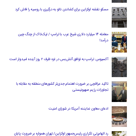
مسکو نقشه اوکراین برای کشاندن ناتو به درگیری با روسیه را فاش کرد
معامله ۱۴ میلیارد دلاری شیخ عرب با ترامپ / تیک‌تاک از چنگ چین
درآمد!
آکسیوس: ترامپ به توافق آتش‌بس در غزه ظرف ۲ روز آینده امیدوار است
تاکید عراقچی بر ضرورت اهتمام جدی‌تر کشورهای منطقه به مقابله با
تجاوزات رژیم صهیونیستی
ادعای معاون نماینده آمریکا در شورای امنیت
رد اتهام‌زنی تکراری رئیس‌جمهور اوکراین/ تهران همواره بر ضرورت پایان