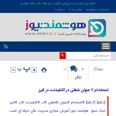
اخبار روز | خبر جدید ورزشی | قیمت روز طلا، دلار، سکه، خودرو
اعتبارات و مجوز ها
تماس با ما
درباره ما
-
0
رپورتاژ
نظر
استخدام ۷ عنوان شغلی در کانفیدنت در البرز
[ad_1] [ad_2] #استخدام #عنوان #شغلی #در #کانفیدنت #در #البرز
لینک منبع : هوشمند نیوز آموزش مجازی مدیریت عالی حرفه ای کسب