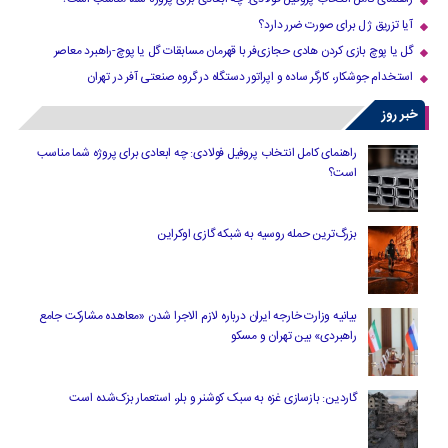
آیا تزریق ژل برای صورت ضرر دارد​؟
گل یا پوچ بازی کردن هادی حجازی‌فر با قهرمان مسابقات گل یا پوچ-راهبرد معاصر
استخدام جوشکار، کارگر ساده و اپراتور دستگاه در گروه صنعتی آفر در تهران
خبر روز
راهنمای کامل انتخاب پروفیل فولادی: چه ابعادی برای پروژه شما مناسب
است؟
بزرگ‌ترین حمله روسیه به شبکه گازی اوکراین
بیانیه وزارت خارجه ایران درباره لازم‌ الاجرا شدن «معاهده مشارکت جامع
راهبردی» بین تهران و مسکو
گاردین: بازسازی غزه به سبک کوشنر و بلر، استعمار بزک‌شده است