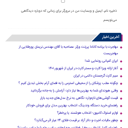
ذخیره نام، ایمیل و وبسایت من در مرورگر برای زمانی که دوباره دیدگاهی
می‌نویسم.
آخرین اخبار
مهاجرت با برنامه کانادا پرزنت ورکر: مصاحبه با آقای مهندس نریمان پورطلایی از
مهاجریست
ایران کمپانی رونمایی شد!
آغاز ارائه ویزا کارت و مستر کارت در ایران از شهریور ۱۴۰۱
سیم کارت گرجستان دائمی در ایران
چگونه مطب پزشکان را از محیطی استرس زا به فضای آرام بخش تبدیل کنیم ؟
وقتی هیوندای شما به بهترین‌ها نیاز دارد؛ آرامش را به جاده برگردانید
قیمت گوشی‌های تازه‌وارد؛ نگاهی به نرخ مدل‌های جدید بازار
راهنمای خرید دستگاه وندینگ: انتخاب بهترین مدل برای فروش خودکار
لوازم استوک کامیون؛ انتخاب هوشمند یا پرخطر؟
چطور مالیات، اجرت و دلار آزاد بر قیمت طلای ۲۴ عیار اثر می‌گذارد؟
راهنمای کامل انتخاب پروفیل فولادی: چه ابعادی برای پروژه شما مناسب است؟