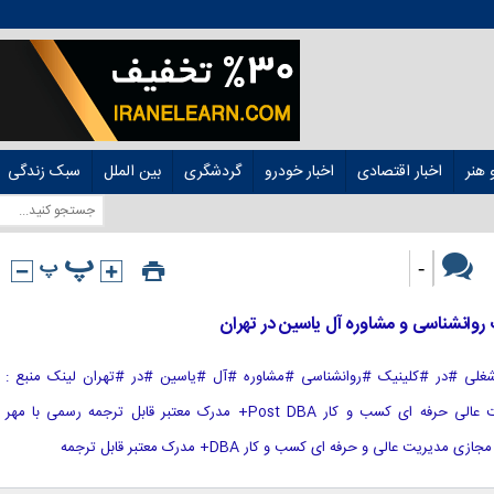
هنر
اخبار اقتصادی
اخبار خودرو
گردشگری
بین الملل
سبک زندگی
-
 #عنوان #شغلی #در #کلینیک #روانشناسی #مشاوره #آل #یاسین #در #تهران لینک منبع :
هوشمند نیوز آموزش مجازی مدیریت عالی حرفه ای کسب و کار Post DBA+ مدرک معتبر قابل ترجمه رسمی با مهر
 عالی و حرفه ای کسب و کار DBA+ مدرک معتبر قابل ترجمه