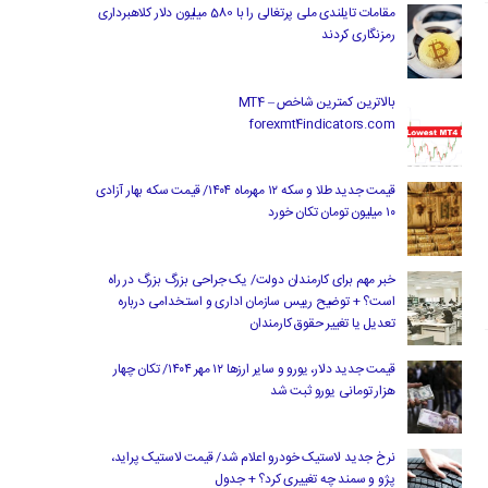
مقامات تایلندی ملی پرتغالی را با 580 میلیون دلار کلاهبرداری
رمزنگاری کردند
بالاترین کمترین شاخص MT4 –
forexmt4indicators.com
قیمت جدید طلا و سکه ۱۲ مهرماه ۱۴۰۴/ قیمت سکه بهار آزادی
۱۰ میلیون تومان تکان خورد
خبر مهم برای کارمندان دولت/ یک جراحی بزرگ بزرگ در راه
است؟ + توضیح رییس سازمان اداری و استخدامی درباره
تعدیل یا تغییر حقوق کارمندان
قیمت جدید دلار، یورو و سایر ارزها ۱۲ مهر ۱۴۰۴/ تکان چهار
هزار تومانی یورو ثبت شد
نرخ جدید لاستیک خودرو اعلام شد/ قیمت لاستیک پراید،
پژو و سمند چه تغییری کرد؟ + جدول