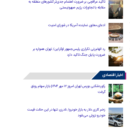
تاکید عراقچی بر ضرورت اهتمام جدی‌تر کشورهای منطقه به
مقابله با تجاوزات رژیم صهیونیستی
ادعای معاون نماینده آمریکا در شورای امنیت
رد اتهام‌زنی تکراری رئیس‌جمهور اوکراین/ تهران همواره بر
ضرورت پایان جنگ تاکید دارد
اخبار اقتصادی
رکوردشکنی بورس تهران امروز ۱۲ مهر ۱۴۰۴| بازار سهام رونق
گرفت
زخم کاری دلار به بازار خودرو/ نادری: تنها در این حالت قیمت
خودرو نزولی می‌شود