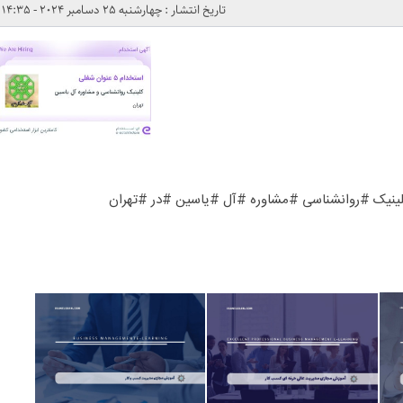
تاریخ انتشار : چهارشنبه 25 دسامبر 2024 - 14:35
ینیک #روانشناسی #مشاوره #آل #یاسین #در #تهران