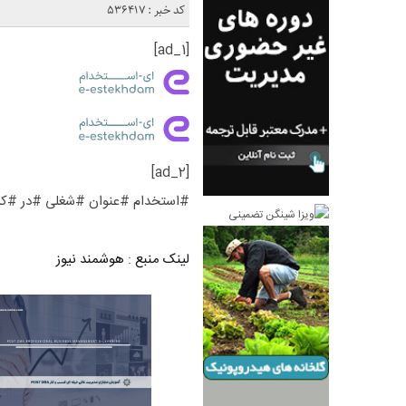
کد خبر : 536417
[ad_1]
[ad_2]
#استخدام #عنوان #شغلی #در #کل
لینک منبع
:
هوشمند نیوز