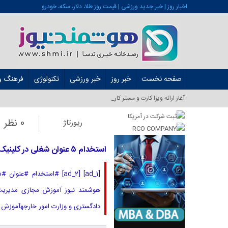
اخبار روز | خبر جدید ورزشی | قیمت روز طلا، دلار، سکه، خودرو
صفحه نخست
خبر روز
خبر ورزشی
تکنولوژی
فرهنگ و 
آغاز ارائه ویزا کارت و مستر کارت در ایران ا_
0 نظر
رپورتاژ
استخدام ۵ عنوان شغلی در کلینیک روانشناسی و مشاوره آل یاسین در تهران
[ad_1] [ad_2] #استخدام
دادگستری و وزارت امور خارجهآموزش مجازی مدیریت