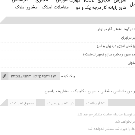
آموزش مجازی کارشناس
آموزش مجازی ICDL مهارت
یل
معاملات املاک_ مشاور املاک
های رایانه کار درجه یک و دو
 در گروه صنعتی آفر در تهران
مان انرژی در تهران و البرز
 سرور و ذخیره ساز و تجهیزات شبکه)
فهان
لینک کوتاه
،
روانشناسی
،
شغلی
،
عنوان
،
کلینیک
،
مشاوره
،
یاسین
انتشار یافته : 0
در انتظار بررسی : 0
مجموع نظرات : 0
ید توسط مدیران سایت منتشر خواهد شد.
شر نخواهد شد.
تبط با خبر باشد منتشر نخواهد شد.