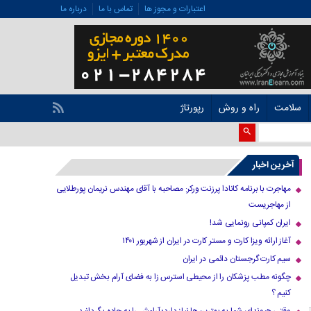
اعتبارات و مجوز ها
تماس با ما
درباره ما
سلامت
راه و روش
رپورتاژ
آخرین اخبار
مهاجرت با برنامه کانادا پرزنت ورکر: مصاحبه با آقای مهندس نریمان پورطلایی
از مهاجریست
ایران کمپانی رونمایی شد!
آغاز ارائه ویزا کارت و مستر کارت در ایران از شهریور ۱۴۰۱
سیم کارت گرجستان دائمی در ایران
چگونه مطب پزشکان را از محیطی استرس زا به فضای آرام بخش تبدیل
کنیم ؟