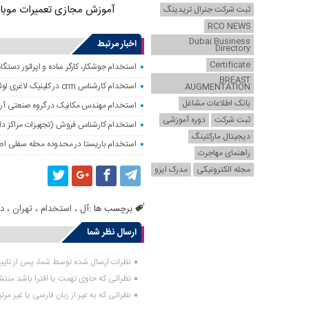
آموزش مجازی تعمیرات موبا
ثبت شرکت جنرال تریدینگ
RCO NEWS
Dubai Business
اخبار مرتبط
Directory
Certificate
استخدام جوشکار، کارگر ساده و اپراتور دستگاه
BREAST
استخدام کارشناس crm در کلینیک لاغری لوئیز در تهران
AUGMENTATION
بانک اطلاعات مشاغل
استخدام مهندس مکانیک در گروه صنعتی آریا ک
ثبت شرکت
دوره آموزشی
استخدام کارشناس فروش (تجهیزات مراکز داده
دیجیتال مارکتینگ
استخدام باریستا در محدوده محله سفلی اص
راهنمای مهاجرت
مجله الکترونیکی
مدرک ایزو
برچسب ها :
آل
،
استخدام
،
تهران
،
در
ارسال نظر شما
نظرات ارسال شده توسط شما، پس از تای
نظراتی که حاوی تهمت یا افترا باشد منت
نظراتی که به غیر از زبان فارسی یا غیر مر