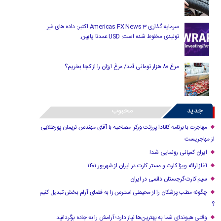
سرمایه گذاری Americas FX News 3 اکتبر: داده های غیر
تولیدی مخلوط شده است. USD عمدتا پایین.
مرغ ۸۰ هزار تومانی آمد/ مرغ ارزان را از کجا بخریم؟
جدید
محبوب
مهاجرت با برنامه کانادا پرزنت ورکر: مصاحبه با آقای مهندس نریمان پورطلایی
از مهاجریست
ایران کمپانی رونمایی شد!
آغاز ارائه ویزا کارت و مستر کارت در ایران از شهریور ۱۴۰۱
سیم کارت گرجستان دائمی در ایران
چگونه مطب پزشکان را از محیطی استرس زا به فضای آرام بخش تبدیل کنیم
؟
وقتی هیوندای شما به بهترین‌ها نیاز دارد؛ آرامش را به جاده برگردانید