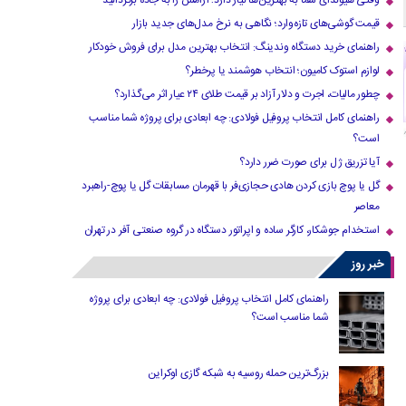
وقتی هیوندای شما به بهترین‌ها نیاز دارد؛ آرامش را به جاده برگردانید
قیمت گوشی‌های تازه‌وارد؛ نگاهی به نرخ مدل‌های جدید بازار
راهنمای خرید دستگاه وندینگ: انتخاب بهترین مدل برای فروش خودکار
لوازم استوک کامیون؛ انتخاب هوشمند یا پرخطر؟
چطور مالیات، اجرت و دلار آزاد بر قیمت طلای ۲۴ عیار اثر می‌گذارد؟
راهنمای کامل انتخاب پروفیل فولادی: چه ابعادی برای پروژه شما مناسب
است؟
آیا تزریق ژل برای صورت ضرر دارد​؟
گل یا پوچ بازی کردن هادی حجازی‌فر با قهرمان مسابقات گل یا پوچ-راهبرد
معاصر
استخدام جوشکار، کارگر ساده و اپراتور دستگاه در گروه صنعتی آفر در تهران
خبر روز
راهنمای کامل انتخاب پروفیل فولادی: چه ابعادی برای پروژه
شما مناسب است؟
بزرگ‌ترین حمله روسیه به شبکه گازی اوکراین