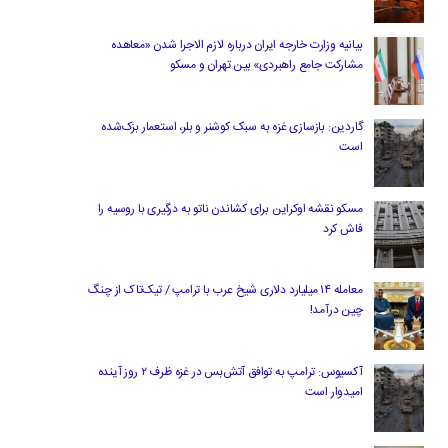
بیانیه وزارت خارجه ایران درباره لازم‌ الاجرا شدن «معاهده
مشارکت جامع راهبردی» بین تهران و مسکو
گاردین: بازسازی غزه به سبک کوشنر و بلر، استعمار بزک‌شده
است
مسکو نقشه اوکراین برای کشاندن ناتو به درگیری با روسیه را
فاش کرد
معامله ۱۴ میلیارد دلاری شیخ عرب با ترامپ / تیک‌تاک از چنگ
چین درآمد!
آکسیوس: ترامپ به توافق آتش‌بس در غزه ظرف ۲ روز آینده
امیدوار است