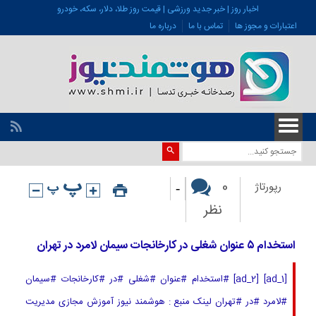
اخبار روز | خبر جدید ورزشی | قیمت روز طلا، دلار، سکه، خودرو
اعتبارات و مجوز ها
تماس با ما
درباره ما
-
0
رپورتاژ
نظر
استخدام ۵ عنوان شغلی در کارخانجات سیمان لامرد در تهران
[ad_1] [ad_2] #استخدام #عنوان #شغلی #در #کارخانجات #سیمان
#لامرد #در #تهران لینک منبع : هوشمند نیوز آموزش مجازی مدیریت