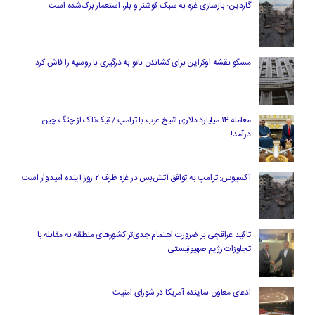
گاردین: بازسازی غزه به سبک کوشنر و بلر، استعمار بزک‌شده است
مسکو نقشه اوکراین برای کشاندن ناتو به درگیری با روسیه را فاش کرد
معامله ۱۴ میلیارد دلاری شیخ عرب با ترامپ / تیک‌تاک از چنگ چین
درآمد!
آکسیوس: ترامپ به توافق آتش‌بس در غزه ظرف ۲ روز آینده امیدوار است
تاکید عراقچی بر ضرورت اهتمام جدی‌تر کشورهای منطقه به مقابله با
تجاوزات رژیم صهیونیستی
ادعای معاون نماینده آمریکا در شورای امنیت