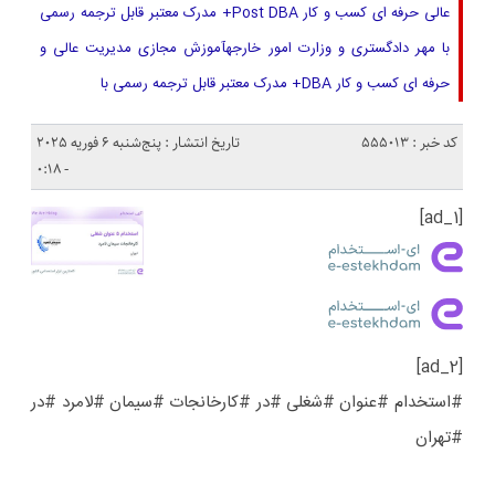
عالی حرفه ای کسب و کار Post DBA+ مدرک معتبر قابل ترجمه رسمی
با مهر دادگستری و وزارت امور خارجهآموزش مجازی مدیریت عالی و
حرفه ای کسب و کار DBA+ مدرک معتبر قابل ترجمه رسمی با
کد خبر : 555013
تاریخ انتشار : پنج‌شنبه 6 فوریه 2025
- 0:18
[ad_1]
[ad_2]
#استخدام #عنوان #شغلی #در #کارخانجات #سیمان #لامرد #در
#تهران