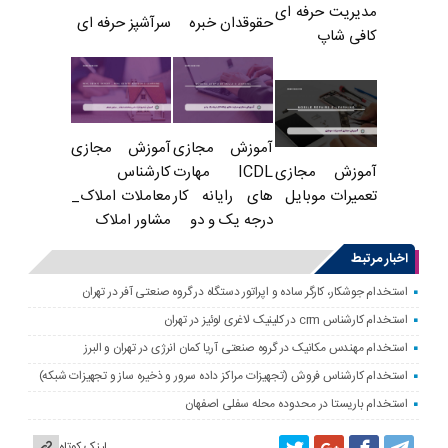
مدیریت حرفه ای
حقوقدان خبره
سرآشپز حرفه ای
کافی شاپ
آموزش مجازی
آموزش مجازی
ICDL مهارت
کارشناس
آموزش مجازی
های رایانه کار
معاملات املاک_
تعمیرات موبایل
درجه یک و دو
مشاور املاک
اخبار مرتبط
استخدام جوشکار، کارگر ساده و اپراتور دستگاه در گروه صنعتی آفر در تهران
استخدام کارشناس crm در کلینیک لاغری لوئیز در تهران
استخدام مهندس مکانیک در گروه صنعتی آریا کمان انرژی در تهران و البرز
استخدام کارشناس فروش (تجهیزات مراکز داده سرور و ذخیره ساز و تجهیزات شبکه)
استخدام باریستا در محدوده محله سفلی اصفهان
لینک کوتاه