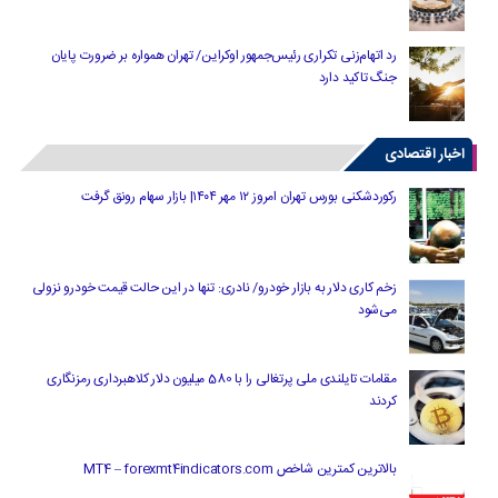
رد اتهام‌زنی تکراری رئیس‌جمهور اوکراین/ تهران همواره بر ضرورت پایان
جنگ تاکید دارد
اخبار اقتصادی
رکوردشکنی بورس تهران امروز ۱۲ مهر ۱۴۰۴| بازار سهام رونق گرفت
زخم کاری دلار به بازار خودرو/ نادری: تنها در این حالت قیمت خودرو نزولی
می‌شود
مقامات تایلندی ملی پرتغالی را با 580 میلیون دلار کلاهبرداری رمزنگاری
کردند
بالاترین کمترین شاخص MT4 – forexmt4indicators.com