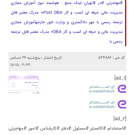
#مهاجرتی #در #تهران لینک منبع : هوشمند نیوز آموزش مجازی
مدیریت عالی حرفه ای کسب و کار Post DBA+ مدرک معتبر قابل
ترجمه رسمی با مهر دادگستری و وزارت امور خارجهآموزش مجازی
مدیریت عالی و حرفه ای کسب و کار DBA+ مدرک معتبر قابل ترجمه
رسمی با
کد خبر : 536886
تاریخ انتشار : پنج‌شنبه 26 دسامبر
2024 - 15:15
[ad_1]
[ad_2]
#استخدام #کالسنتر #مسئول #دفتر #کارشناس #امور #مهاجرتی