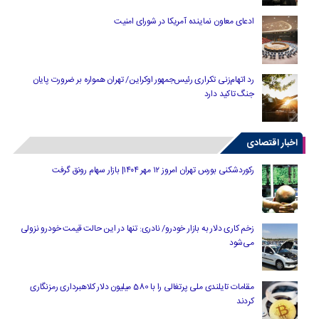
ادعای معاون نماینده آمریکا در شورای امنیت
رد اتهام‌زنی تکراری رئیس‌جمهور اوکراین/ تهران همواره بر ضرورت پایان
جنگ تاکید دارد
اخبار اقتصادی
رکوردشکنی بورس تهران امروز ۱۲ مهر ۱۴۰۴| بازار سهام رونق گرفت
زخم کاری دلار به بازار خودرو/ نادری: تنها در این حالت قیمت خودرو نزولی
می‌شود
مقامات تایلندی ملی پرتغالی را با 580 میلیون دلار کلاهبرداری رمزنگاری
کردند