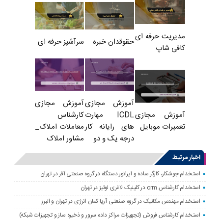
مدیریت حرفه ای
حقوقدان خبره
سرآشپز حرفه ای
کافی شاپ
آموزش مجازی
آموزش مجازی
ICDL مهارت
کارشناس
آموزش مجازی
های رایانه کار
معاملات املاک_
تعمیرات موبایل
درجه یک و دو
مشاور املاک
اخبار مرتبط
استخدام جوشکار، کارگر ساده و اپراتور دستگاه در گروه صنعتی آفر در تهران
استخدام کارشناس crm در کلینیک لاغری لوئیز در تهران
استخدام مهندس مکانیک در گروه صنعتی آریا کمان انرژی در تهران و البرز
استخدام کارشناس فروش (تجهیزات مراکز داده سرور و ذخیره ساز و تجهیزات شبکه)