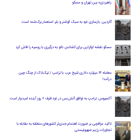
راهبردی» بین تهران و مسکو
گاردین: بازسازی غزه به سبک کوشنر و بلر، استعمار بزک‌شده است
مسکو نقشه اوکراین برای کشاندن ناتو به درگیری با روسیه را فاش کرد
معامله ۱۴ میلیارد دلاری شیخ عرب با ترامپ / تیک‌تاک از چنگ چین
درآمد!
آکسیوس: ترامپ به توافق آتش‌بس در غزه ظرف ۲ روز آینده امیدوار است
تاکید عراقچی بر ضرورت اهتمام جدی‌تر کشورهای منطقه به مقابله با
تجاوزات رژیم صهیونیستی