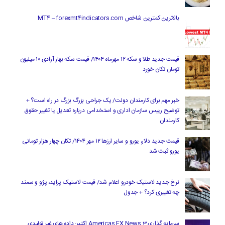
بالاترین کمترین شاخص MT4 – forexmt4indicators.com
قیمت جدید طلا و سکه ۱۲ مهرماه ۱۴۰۴/ قیمت سکه بهار آزادی ۱۰ میلیون
تومان تکان خورد
خبر مهم برای کارمندان دولت/ یک جراحی بزرگ بزرگ در راه است؟ +
توضیح رییس سازمان اداری و استخدامی درباره تعدیل یا تغییر حقوق
کارمندان
قیمت جدید دلار، یورو و سایر ارزها ۱۲ مهر ۱۴۰۴/ تکان چهار هزار تومانی
یورو ثبت شد
نرخ جدید لاستیک خودرو اعلام شد/ قیمت لاستیک پراید، پژو و سمند
چه تغییری کرد؟ + جدول
سرمایه گذاری Americas FX News 3 اکتبر: داده های غیر تولیدی