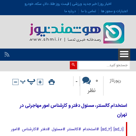
اخبار روز | خبر جدید ورزشی | قیمت روز طلا، دلار، سکه، خودرو
اعتبارات و مجوز ها
تماس با ما
درباره ما
-
0
رپورتاژ
نظر
استخدام کالسنتر، مسئول دفتر و کارشناس امور مهاجرتی در
تهران
[ad_1] [ad_2] #استخدام #کالسنتر #مسئول #دفتر #کارشناس #امور