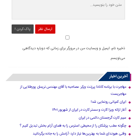
ارسال نظر
پاک کردن !
ذخیره نام، ایمیل و وبسایت من در مرورگر برای زمانی که دوباره دیدگاهی
می‌نویسم.
آخرین اخبار
مهاجرت با برنامه کانادا پرزنت ورکر: مصاحبه با آقای مهندس نریمان پورطلایی از
مهاجریست
ایران کمپانی رونمایی شد!
آغاز ارائه ویزا کارت و مستر کارت در ایران از شهریور ۱۴۰۱
سیم کارت گرجستان دائمی در ایران
چگونه مطب پزشکان را از محیطی استرس زا به فضای آرام بخش تبدیل کنیم ؟
وقتی هیوندای شما به بهترین‌ها نیاز دارد؛ آرامش را به جاده برگردانید