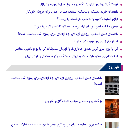
قیمت گوشی‌های تازه‌وارد؛ نگاهی به نرخ مدل‌های جدید بازار
راهنمای خرید دستگاه وندینگ: انتخاب بهترین مدل برای فروش خودکار
لوازم استوک کامیون؛ انتخاب هوشمند یا پرخطر؟
چطور مالیات، اجرت و دلار آزاد بر قیمت طلای ۲۴ عیار اثر می‌گذارد؟
راهنمای کامل انتخاب پروفیل فولادی: چه ابعادی برای پروژه شما مناسب است؟
آیا تزریق ژل برای صورت ضرر دارد​؟
گل یا پوچ بازی کردن هادی حجازی‌فر با قهرمان مسابقات گل یا پوچ-راهبرد معاصر
استخدام جوشکار، کارگر ساده و اپراتور دستگاه در گروه صنعتی آفر در تهران
خبر روز
راهنمای کامل انتخاب پروفیل فولادی: چه ابعادی برای پروژه شما مناسب
است؟
بزرگ‌ترین حمله روسیه به شبکه گازی اوکراین
بیانیه وزارت خارجه ایران درباره لازم‌ الاجرا شدن «معاهده مشارکت جامع