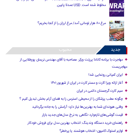
مخلوط شده است. USD عمدتا پایین.
مرغ ۸۰ هزار تومانی آمد/ مرغ ارزان را از کجا بخریم؟
جدید
محبوب
مهاجرت با برنامه کانادا پرزنت ورکر: مصاحبه با آقای مهندس نریمان پورطلایی از
مهاجریست
ایران کمپانی رونمایی شد!
آغاز ارائه ویزا کارت و مستر کارت در ایران از شهریور ۱۴۰۱
سیم کارت گرجستان دائمی در ایران
چگونه مطب پزشکان را از محیطی استرس زا به فضای آرام بخش تبدیل کنیم ؟
وقتی هیوندای شما به بهترین‌ها نیاز دارد؛ آرامش را به جاده برگردانید
قیمت گوشی‌های تازه‌وارد؛ نگاهی به نرخ مدل‌های جدید بازار
راهنمای خرید دستگاه وندینگ: انتخاب بهترین مدل برای فروش خودکار
لوازم استوک کامیون؛ انتخاب هوشمند یا پرخطر؟