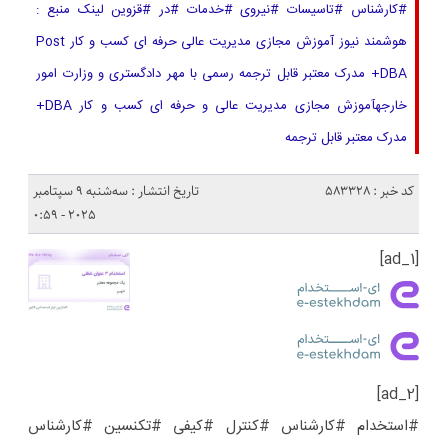
#کارشناس #تاسیسات #نیروی #خدمات #در #قزوین لینک منبع :
هوشمند نیوز آموزش مجازی مدیریت عالی حرفه ای کسب و کار Post
DBA+ مدرک معتبر قابل ترجمه رسمی با مهر دادگستری و وزارت امور
خارجهآموزش مجازی مدیریت عالی و حرفه ای کسب و کار DBA+
مدرک معتبر قابل ترجمه
کد خبر : 583328
تاریخ انتشار : سه‌شنبه 9 سپتامبر
2025 - 0:59
[ad_1]
[ad_2]
#استخدام #کارشناس #کنترل #کیفی #تکنسین #کارشناس