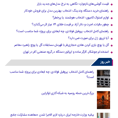
قیمت گوشی‌های تازه‌وارد؛ نگاهی به نرخ مدل‌های جدید بازار
راهنمای خرید دستگاه وندینگ: انتخاب بهترین مدل برای فروش خودکار
لوازم استوک کامیون؛ انتخاب هوشمند یا پرخطر؟
چطور مالیات، اجرت و دلار آزاد بر قیمت طلای ۲۴ عیار اثر می‌گذارد؟
راهنمای کامل انتخاب پروفیل فولادی: چه ابعادی برای پروژه شما مناسب است؟
آیا تزریق ژل برای صورت ضرر دارد​؟
گل یا پوچ بازی کردن هادی حجازی‌فر با قهرمان مسابقات گل یا پوچ-راهبرد معاصر
استخدام جوشکار، کارگر ساده و اپراتور دستگاه در گروه صنعتی آفر در تهران
خبر روز
راهنمای کامل انتخاب پروفیل فولادی: چه ابعادی برای پروژه شما مناسب
است؟
بزرگ‌ترین حمله روسیه به شبکه گازی اوکراین
بیانیه وزارت خارجه ایران درباره لازم‌ الاجرا شدن «معاهده مشارکت جامع