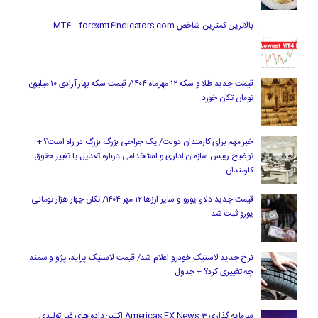
بالاترین کمترین شاخص MT4 – forexmt4indicators.com
قیمت جدید طلا و سکه ۱۲ مهرماه ۱۴۰۴/ قیمت سکه بهار آزادی ۱۰ میلیون
تومان تکان خورد
خبر مهم برای کارمندان دولت/ یک جراحی بزرگ بزرگ در راه است؟ +
توضیح رییس سازمان اداری و استخدامی درباره تعدیل یا تغییر حقوق
کارمندان
قیمت جدید دلار، یورو و سایر ارزها ۱۲ مهر ۱۴۰۴/ تکان چهار هزار تومانی
یورو ثبت شد
نرخ جدید لاستیک خودرو اعلام شد/ قیمت لاستیک پراید، پژو و سمند
چه تغییری کرد؟ + جدول
سرمایه گذاری Americas FX News 3 اکتبر: داده های غیر تولیدی