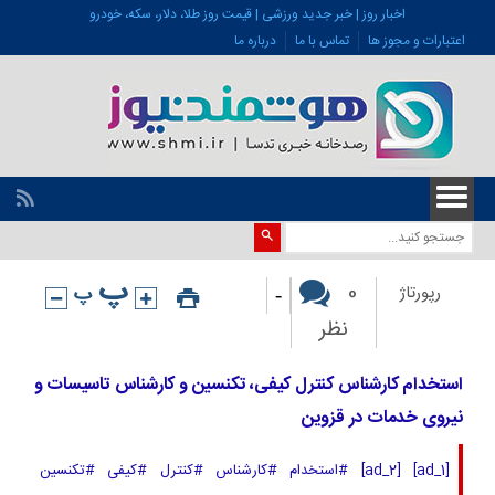
اخبار روز | خبر جدید ورزشی | قیمت روز طلا، دلار، سکه، خودرو
اعتبارات و مجوز ها
تماس با ما
درباره ما
-
0
رپورتاژ
نظر
استخدام کارشناس کنترل کیفی، تکنسین و کارشناس تاسیسات و
نیروی خدمات در قزوین
[ad_1] [ad_2] #استخدام #کارشناس #کنترل #کیفی #تکنسین