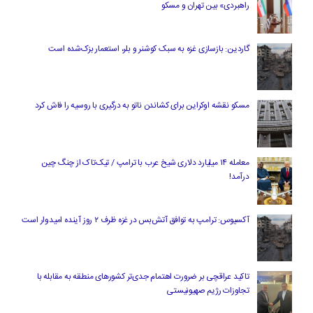
راهبردی» بین تهران و مسکو
گاردین: بازسازی غزه به سبک کوشنر و بلر، استعمار بزک‌شده است
مسکو نقشه اوکراین برای کشاندن ناتو به درگیری با روسیه را فاش کرد
معامله ۱۴ میلیارد دلاری شیخ عرب با ترامپ / تیک‌تاک از چنگ چین
درآمد!
آکسیوس: ترامپ به توافق آتش‌بس در غزه ظرف ۲ روز آینده امیدوار است
تاکید عراقچی بر ضرورت اهتمام جدی‌تر کشورهای منطقه به مقابله با
تجاوزات رژیم صهیونیستی