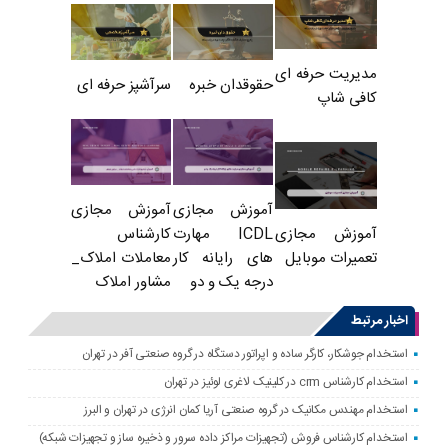
مدیریت حرفه ای
حقوقدان خبره
سرآشپز حرفه ای
کافی شاپ
آموزش مجازی
آموزش مجازی
ICDL مهارت
کارشناس
آموزش مجازی
های رایانه کار
معاملات املاک_
تعمیرات موبایل
درجه یک و دو
مشاور املاک
اخبار مرتبط
استخدام جوشکار، کارگر ساده و اپراتور دستگاه در گروه صنعتی آفر در تهران
استخدام کارشناس crm در کلینیک لاغری لوئیز در تهران
استخدام مهندس مکانیک در گروه صنعتی آریا کمان انرژی در تهران و البرز
استخدام کارشناس فروش (تجهیزات مراکز داده سرور و ذخیره ساز و تجهیزات شبکه)