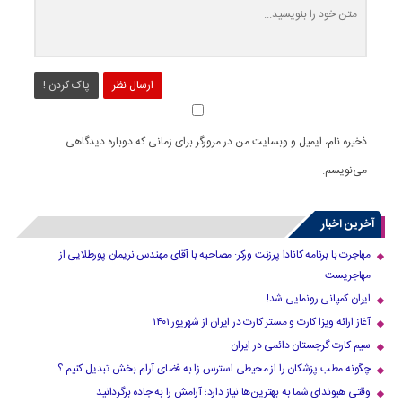
ارسال نظر
پاک کردن !
ذخیره نام، ایمیل و وبسایت من در مرورگر برای زمانی که دوباره دیدگاهی
می‌نویسم.
آخرین اخبار
مهاجرت با برنامه کانادا پرزنت ورکر: مصاحبه با آقای مهندس نریمان پورطلایی از
مهاجریست
ایران کمپانی رونمایی شد!
آغاز ارائه ویزا کارت و مستر کارت در ایران از شهریور ۱۴۰۱
سیم کارت گرجستان دائمی در ایران
چگونه مطب پزشکان را از محیطی استرس زا به فضای آرام بخش تبدیل کنیم ؟
وقتی هیوندای شما به بهترین‌ها نیاز دارد؛ آرامش را به جاده برگردانید