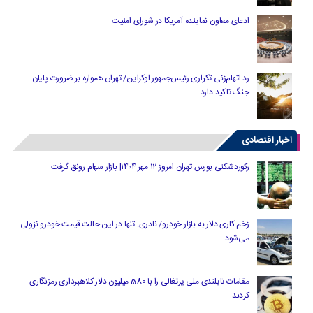
ادعای معاون نماینده آمریکا در شورای امنیت
رد اتهام‌زنی تکراری رئیس‌جمهور اوکراین/ تهران همواره بر ضرورت پایان
جنگ تاکید دارد
اخبار اقتصادی
رکوردشکنی بورس تهران امروز ۱۲ مهر ۱۴۰۴| بازار سهام رونق گرفت
زخم کاری دلار به بازار خودرو/ نادری: تنها در این حالت قیمت خودرو نزولی
می‌شود
مقامات تایلندی ملی پرتغالی را با 580 میلیون دلار کلاهبرداری رمزنگاری
کردند