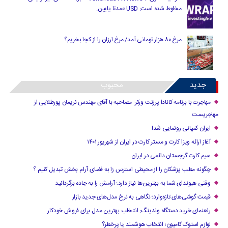
مخلوط شده است. USD عمدتا پایین.
مرغ ۸۰ هزار تومانی آمد/ مرغ ارزان را از کجا بخریم؟
جدید
محبوب
مهاجرت با برنامه کانادا پرزنت ورکر: مصاحبه با آقای مهندس نریمان پورطلایی از
مهاجریست
ایران کمپانی رونمایی شد!
آغاز ارائه ویزا کارت و مستر کارت در ایران از شهریور ۱۴۰۱
سیم کارت گرجستان دائمی در ایران
چگونه مطب پزشکان را از محیطی استرس زا به فضای آرام بخش تبدیل کنیم ؟
وقتی هیوندای شما به بهترین‌ها نیاز دارد؛ آرامش را به جاده برگردانید
قیمت گوشی‌های تازه‌وارد؛ نگاهی به نرخ مدل‌های جدید بازار
راهنمای خرید دستگاه وندینگ: انتخاب بهترین مدل برای فروش خودکار
لوازم استوک کامیون؛ انتخاب هوشمند یا پرخطر؟