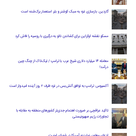
گاردین: بازسازی غزه به سبک کوشنر و بلر، استعمار بزک‌شده است
مسکو نقشه اوکراین برای کشاندن ناتو به درگیری با روسیه را فاش کرد
معامله ۱۴ میلیارد دلاری شیخ عرب با ترامپ / تیک‌تاک از چنگ چین
درآمد!
آکسیوس: ترامپ به توافق آتش‌بس در غزه ظرف ۲ روز آینده امیدوار است
تاکید عراقچی بر ضرورت اهتمام جدی‌تر کشورهای منطقه به مقابله با
تجاوزات رژیم صهیونیستی
ادعای معاون نماینده آمریکا در شورای امنیت