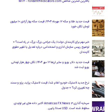
بالاترین کمترین شاخص MT4 – forexmt4indicators.com
قیمت جدید طلا و سکه ۱۲ مهرماه ۱۴۰۴/ قیمت سکه بهار آزادی ۱۰ میلیون
تومان تکان خورد
خبر مهم برای کارمندان دولت/ یک جراحی بزرگ بزرگ در راه است؟ +
توضیح رییس سازمان اداری و استخدامی درباره تعدیل یا تغییر حقوق
کارمندان
قیمت جدید دلار، یورو و سایر ارزها ۱۲ مهر ۱۴۰۴/ تکان چهار هزار تومانی
یورو ثبت شد
نرخ جدید لاستیک خودرو اعلام شد/ قیمت لاستیک پراید، پژو و سمند
چه تغییری کرد؟ + جدول
سرمایه گذاری Americas FX News 3 اکتبر: داده های غیر تولیدی
مخلوط شده است. USD عمدتا پایین.