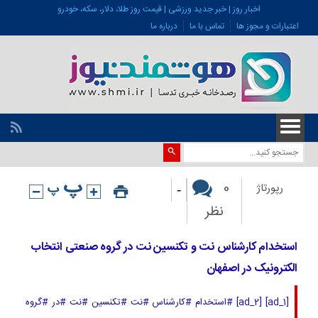
اخبار روز | خبر جدید ورزشی | قیمت روز طلا، دلار، سکه، خودرو
اعتبارات و مجوز ها
تماس با ما
درباره ما
-
0
رپورتاژ
نظر
استخدام کارشناس نت و تکنسین نت در گروه صنعتی انتخاب
الکترونیک در اصفهان
[ad_1] [ad_2] #استخدام #کارشناس #نت #تکنسین #نت #در #گروه