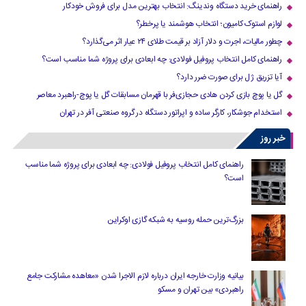
راهنمای خرید دستگاه وندینگ: انتخاب بهترین مدل برای فروش خودکار
لوازم استوک کامیون؛ انتخاب هوشمند یا پرخطر؟
چطور مالیات، اجرت و دلار آزاد بر قیمت طلای ۲۴ عیار اثر می‌گذارد؟
راهنمای کامل انتخاب پروفیل فولادی: چه ابعادی برای پروژه شما مناسب است؟
آیا تزریق ژل برای صورت ضرر دارد​؟
گل یا پوچ بازی کردن هادی حجازی‌فر با قهرمان مسابقات گل یا پوچ-راهبرد معاصر
استخدام جوشکار، کارگر ساده و اپراتور دستگاه در گروه صنعتی آفر در تهران
خبر روز
راهنمای کامل انتخاب پروفیل فولادی: چه ابعادی برای پروژه شما مناسب
است؟
بزرگ‌ترین حمله روسیه به شبکه گازی اوکراین
بیانیه وزارت خارجه ایران درباره لازم‌ الاجرا شدن «معاهده مشارکت جامع
راهبردی» بین تهران و مسکو