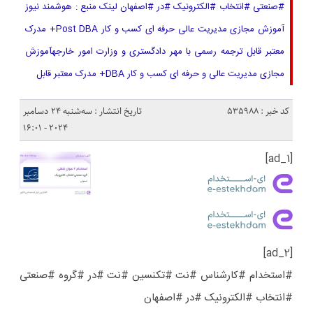
#صنعتی #انتخاب #الکترونیک #در #اصفهان لینک منبع : هوشمند نیوز
آموزش مجازی مدیریت عالی حرفه ای کسب و کار Post DBA+ مدرک
معتبر قابل ترجمه رسمی با مهر دادگستری و وزارت امور خارجهآموزش
مجازی مدیریت عالی و حرفه ای کسب و کار DBA+ مدرک معتبر قابل
کد خبر : 535988
تاریخ انتشار : سه‌شنبه 24 دسامبر
2024 - 16:01
[ad_1]
[ad_2]
#استخدام #کارشناس #نت #تکنسین #نت #در #گروه #صنعتی
#انتخاب #الکترونیک #در #اصفهان