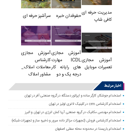
مدیریت حرفه ای
حقوقدان خبره
سرآشپز حرفه ای
کافی شاپ
آموزش مجازی
آموزش مجازی
ICDL مهارت
کارشناس
آموزش مجازی
های رایانه کار
معاملات املاک_
تعمیرات موبایل
درجه یک و دو
مشاور املاک
اخبار مرتبط
استخدام جوشکار، کارگر ساده و اپراتور دستگاه در گروه صنعتی آفر در تهران
استخدام کارشناس crm در کلینیک لاغری لوئیز در تهران
استخدام مهندس مکانیک در گروه صنعتی آریا کمان انرژی در تهران و البرز
استخدام کارشناس فروش (تجهیزات مراکز داده سرور و ذخیره ساز و تجهیزات شبکه)
استخدام باریستا در محدوده محله سفلی اصفهان