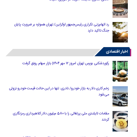
رد اتهام‌زنی تکراری رئیس‌جمهور اوکراین/ تهران همواره بر ضرورت پایان
جنگ تاکید دارد
اخبار اقتصادی
رکوردشکنی بورس تهران امروز ۱۲ مهر ۱۴۰۴| بازار سهام رونق گرفت
زخم کاری دلار به بازار خودرو/ نادری: تنها در این حالت قیمت خودرو نزولی
می‌شود
مقامات تایلندی ملی پرتغالی را با 580 میلیون دلار کلاهبرداری رمزنگاری
کردند