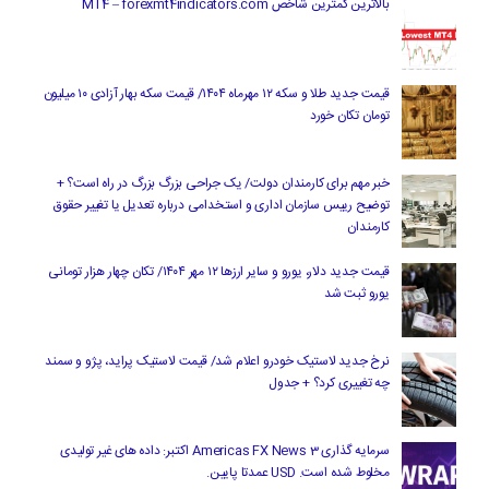
بالاترین کمترین شاخص MT4 – forexmt4indicators.com
قیمت جدید طلا و سکه ۱۲ مهرماه ۱۴۰۴/ قیمت سکه بهار آزادی ۱۰ میلیون
تومان تکان خورد
خبر مهم برای کارمندان دولت/ یک جراحی بزرگ بزرگ در راه است؟ +
توضیح رییس سازمان اداری و استخدامی درباره تعدیل یا تغییر حقوق
کارمندان
قیمت جدید دلار، یورو و سایر ارزها ۱۲ مهر ۱۴۰۴/ تکان چهار هزار تومانی
یورو ثبت شد
نرخ جدید لاستیک خودرو اعلام شد/ قیمت لاستیک پراید، پژو و سمند
چه تغییری کرد؟ + جدول
سرمایه گذاری Americas FX News 3 اکتبر: داده های غیر تولیدی
مخلوط شده است. USD عمدتا پایین.