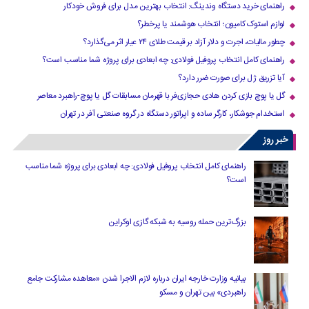
راهنمای خرید دستگاه وندینگ: انتخاب بهترین مدل برای فروش خودکار
لوازم استوک کامیون؛ انتخاب هوشمند یا پرخطر؟
چطور مالیات، اجرت و دلار آزاد بر قیمت طلای ۲۴ عیار اثر می‌گذارد؟
راهنمای کامل انتخاب پروفیل فولادی: چه ابعادی برای پروژه شما مناسب است؟
آیا تزریق ژل برای صورت ضرر دارد​؟
گل یا پوچ بازی کردن هادی حجازی‌فر با قهرمان مسابقات گل یا پوچ-راهبرد معاصر
استخدام جوشکار، کارگر ساده و اپراتور دستگاه در گروه صنعتی آفر در تهران
خبر روز
راهنمای کامل انتخاب پروفیل فولادی: چه ابعادی برای پروژه شما مناسب
است؟
بزرگ‌ترین حمله روسیه به شبکه گازی اوکراین
بیانیه وزارت خارجه ایران درباره لازم‌ الاجرا شدن «معاهده مشارکت جامع
راهبردی» بین تهران و مسکو