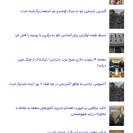
گاردین: بازسازی غزه به سبک کوشنر و بلر، استعمار بزک‌شده است
مسکو نقشه اوکراین برای کشاندن ناتو به درگیری با روسیه را فاش کرد
معامله ۱۴ میلیارد دلاری شیخ عرب با ترامپ / تیک‌تاک از چنگ چین
درآمد!
آکسیوس: ترامپ به توافق آتش‌بس در غزه ظرف ۲ روز آینده امیدوار است
تاکید عراقچی بر ضرورت اهتمام جدی‌تر کشورهای منطقه به مقابله با
تجاوزات رژیم صهیونیستی
ادعای معاون نماینده آمریکا در شورای امنیت