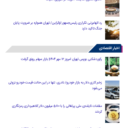
رد اتهام‌زنی تکراری رئیس‌جمهور اوکراین/ تهران همواره بر ضرورت پایان
جنگ تاکید دارد
اخبار اقتصادی
رکوردشکنی بورس تهران امروز ۱۲ مهر ۱۴۰۴| بازار سهام رونق گرفت
زخم کاری دلار به بازار خودرو/ نادری: تنها در این حالت قیمت خودرو نزولی
می‌شود
مقامات تایلندی ملی پرتغالی را با 580 میلیون دلار کلاهبرداری رمزنگاری
کردند