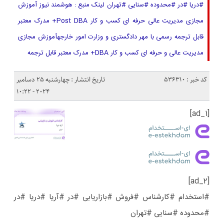
#دریا #در #محدوده #سنایی #تهران لینک منبع : هوشمند نیوز آموزش
مجازی مدیریت عالی حرفه ای کسب و کار Post DBA+ مدرک معتبر
قابل ترجمه رسمی با مهر دادگستری و وزارت امور خارجهآموزش مجازی
مدیریت عالی و حرفه ای کسب و کار DBA+ مدرک معتبر قابل ترجمه
کد خبر : 536310
تاریخ انتشار : چهارشنبه 25 دسامبر
2024 - 10:22
[ad_1]
[ad_2]
#استخدام #کارشناس #فروش #بازاریابی #در #آریا #دریا #در
#محدوده #سنایی #تهران