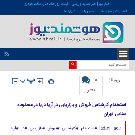
اخبار روز | خبر جدید ورزشی | قیمت روز طلا، دلار، سکه، خودرو
اعتبارات و مجوز ها
تماس با ما
درباره ما
-
0
رپورتاژ
نظر
استخدام کارشناس فروش و بازاریابی در آریا دریا در محدوده
سنایی تهران
[ad_1] [ad_2] #استخدام #کارشناس #فروش #بازاریابی #در #آریا