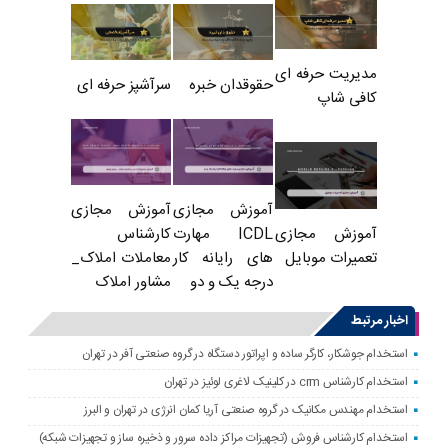
مدیریت حرفه ای
حقوقدان خبره
سرآشپز حرفه ای
کافی شاپ
آموزش مجازی
آموزش مجازی
ICDL مهارت
کارشناس
آموزش مجازی
های رایانه کار
معاملات املاک_
تعمیرات موبایل
درجه یک و دو
مشاور املاک
اخبار مرتبط
استخدام جوشکار، کارگر ساده و اپراتور دستگاه در گروه صنعتی آفر در تهران
استخدام کارشناس crm در کلینیک لاغری لوئیز در تهران
استخدام مهندس مکانیک در گروه صنعتی آریا کمان انرژی در تهران و البرز
استخدام کارشناس فروش (تجهیزات مراکز داده سرور و ذخیره ساز و تجهیزات شبکه)