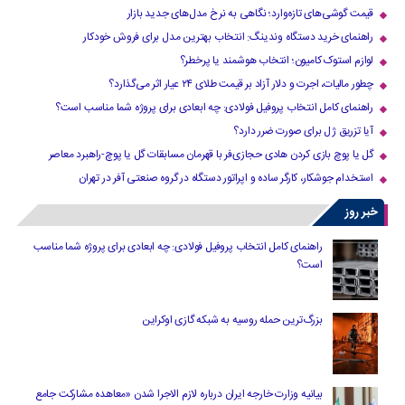
قیمت گوشی‌های تازه‌وارد؛ نگاهی به نرخ مدل‌های جدید بازار
راهنمای خرید دستگاه وندینگ: انتخاب بهترین مدل برای فروش خودکار
لوازم استوک کامیون؛ انتخاب هوشمند یا پرخطر؟
چطور مالیات، اجرت و دلار آزاد بر قیمت طلای ۲۴ عیار اثر می‌گذارد؟
راهنمای کامل انتخاب پروفیل فولادی: چه ابعادی برای پروژه شما مناسب است؟
آیا تزریق ژل برای صورت ضرر دارد​؟
گل یا پوچ بازی کردن هادی حجازی‌فر با قهرمان مسابقات گل یا پوچ-راهبرد معاصر
استخدام جوشکار، کارگر ساده و اپراتور دستگاه در گروه صنعتی آفر در تهران
خبر روز
راهنمای کامل انتخاب پروفیل فولادی: چه ابعادی برای پروژه شما مناسب
است؟
بزرگ‌ترین حمله روسیه به شبکه گازی اوکراین
بیانیه وزارت خارجه ایران درباره لازم‌ الاجرا شدن «معاهده مشارکت جامع