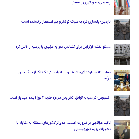
راهبردی» بین تهران و مسکو
گاردین: بازسازی غزه به سبک کوشنر و بلر، استعمار بزک‌شده است
مسکو نقشه اوکراین برای کشاندن ناتو به درگیری با روسیه را فاش کرد
معامله ۱۴ میلیارد دلاری شیخ عرب با ترامپ / تیک‌تاک از چنگ چین
درآمد!
آکسیوس: ترامپ به توافق آتش‌بس در غزه ظرف ۲ روز آینده امیدوار است
تاکید عراقچی بر ضرورت اهتمام جدی‌تر کشورهای منطقه به مقابله با
تجاوزات رژیم صهیونیستی