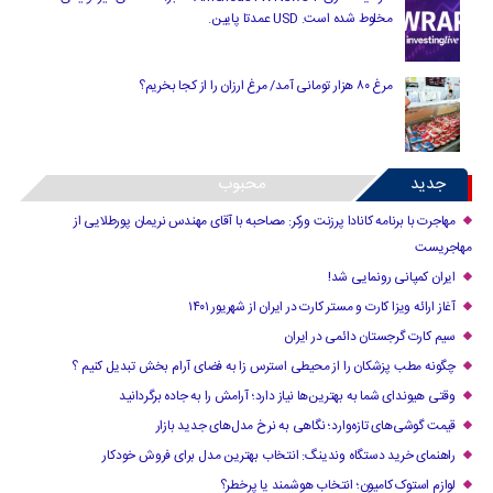
مخلوط شده است. USD عمدتا پایین.
مرغ ۸۰ هزار تومانی آمد/ مرغ ارزان را از کجا بخریم؟
جدید
محبوب
مهاجرت با برنامه کانادا پرزنت ورکر: مصاحبه با آقای مهندس نریمان پورطلایی از
مهاجریست
ایران کمپانی رونمایی شد!
آغاز ارائه ویزا کارت و مستر کارت در ایران از شهریور ۱۴۰۱
سیم کارت گرجستان دائمی در ایران
چگونه مطب پزشکان را از محیطی استرس زا به فضای آرام بخش تبدیل کنیم ؟
وقتی هیوندای شما به بهترین‌ها نیاز دارد؛ آرامش را به جاده برگردانید
قیمت گوشی‌های تازه‌وارد؛ نگاهی به نرخ مدل‌های جدید بازار
راهنمای خرید دستگاه وندینگ: انتخاب بهترین مدل برای فروش خودکار
لوازم استوک کامیون؛ انتخاب هوشمند یا پرخطر؟