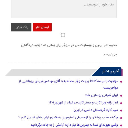
ارسال نظر
پاک کردن !
ذخیره نام، ایمیل و وبسایت من در مرورگر برای زمانی که دوباره دیدگاهی
می‌نویسم.
آخرین اخبار
مهاجرت با برنامه کانادا پرزنت ورکر: مصاحبه با آقای مهندس نریمان پورطلایی از
مهاجریست
ایران کمپانی رونمایی شد!
آغاز ارائه ویزا کارت و مستر کارت در ایران از شهریور ۱۴۰۱
سیم کارت گرجستان دائمی در ایران
چگونه مطب پزشکان را از محیطی استرس زا به فضای آرام بخش تبدیل کنیم ؟
وقتی هیوندای شما به بهترین‌ها نیاز دارد؛ آرامش را به جاده برگردانید