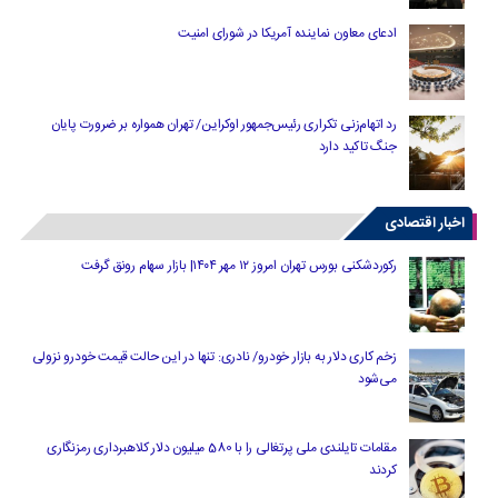
ادعای معاون نماینده آمریکا در شورای امنیت
رد اتهام‌زنی تکراری رئیس‌جمهور اوکراین/ تهران همواره بر ضرورت پایان
جنگ تاکید دارد
اخبار اقتصادی
رکوردشکنی بورس تهران امروز ۱۲ مهر ۱۴۰۴| بازار سهام رونق گرفت
زخم کاری دلار به بازار خودرو/ نادری: تنها در این حالت قیمت خودرو نزولی
می‌شود
مقامات تایلندی ملی پرتغالی را با 580 میلیون دلار کلاهبرداری رمزنگاری
کردند