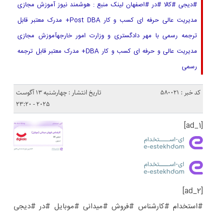
#دیجی #کالا #در #اصفهان لینک منبع : هوشمند نیوز آموزش مجازی
مدیریت عالی حرفه ای کسب و کار Post DBA+ مدرک معتبر قابل
ترجمه رسمی با مهر دادگستری و وزارت امور خارجهآموزش مجازی
مدیریت عالی و حرفه ای کسب و کار DBA+ مدرک معتبر قابل ترجمه
رسمی
کد خبر : 580021
تاریخ انتشار : چهارشنبه 13 آگوست
2025 - 23:20
[ad_1]
[ad_2]
#استخدام #کارشناس #فروش #میدانی #موبایل #در #دیجی