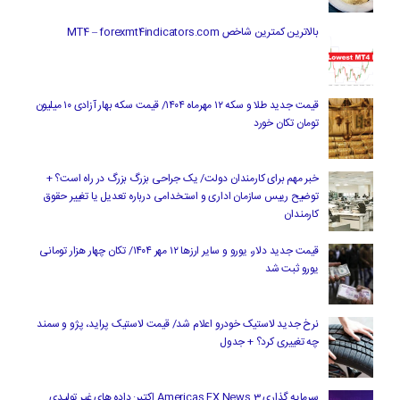
بالاترین کمترین شاخص MT4 – forexmt4indicators.com
قیمت جدید طلا و سکه ۱۲ مهرماه ۱۴۰۴/ قیمت سکه بهار آزادی ۱۰ میلیون
تومان تکان خورد
خبر مهم برای کارمندان دولت/ یک جراحی بزرگ بزرگ در راه است؟ +
توضیح رییس سازمان اداری و استخدامی درباره تعدیل یا تغییر حقوق
کارمندان
قیمت جدید دلار، یورو و سایر ارزها ۱۲ مهر ۱۴۰۴/ تکان چهار هزار تومانی
یورو ثبت شد
نرخ جدید لاستیک خودرو اعلام شد/ قیمت لاستیک پراید، پژو و سمند
چه تغییری کرد؟ + جدول
سرمایه گذاری Americas FX News 3 اکتبر: داده های غیر تولیدی