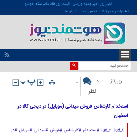
اخبار روز | خبر جدید ورزشی | قیمت روز طلا، دلار، سکه، خودرو
اعتبارات و مجوز ها
تماس با ما
درباره ما
-
0
رپورتاژ
نظر
استخدام کارشناس فروش میدانی (موبایل) در دیجی کالا در
اصفهان
[ad_1] [ad_2] #استخدام #کارشناس #فروش #میدانی #موبایل #در