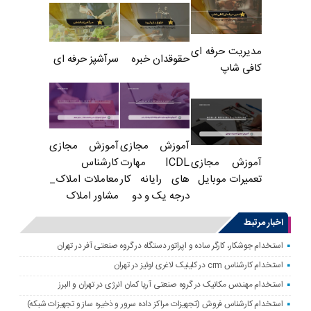
مدیریت حرفه ای
حقوقدان خبره
سرآشپز حرفه ای
کافی شاپ
آموزش مجازی
آموزش مجازی
ICDL مهارت
کارشناس
آموزش مجازی
های رایانه کار
معاملات املاک_
تعمیرات موبایل
درجه یک و دو
مشاور املاک
اخبار مرتبط
استخدام جوشکار، کارگر ساده و اپراتور دستگاه در گروه صنعتی آفر در تهران
استخدام کارشناس crm در کلینیک لاغری لوئیز در تهران
استخدام مهندس مکانیک در گروه صنعتی آریا کمان انرژی در تهران و البرز
استخدام کارشناس فروش (تجهیزات مراکز داده سرور و ذخیره ساز و تجهیزات شبکه)