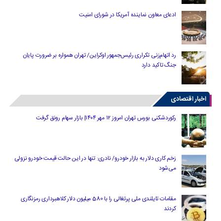
ادعای معاون نماینده آمریکا در شورای امنیت
رد اتهام‌زنی تکراری رئیس‌جمهور اوکراین/ تهران همواره بر ضرورت پایان
جنگ تاکید دارد
اخبار اقتصادی
رکوردشکنی بورس تهران امروز ۱۲ مهر ۱۴۰۴| بازار سهام رونق گرفت
زخم کاری دلار به بازار خودرو/ نادری: تنها در این حالت قیمت خودرو نزولی
می‌شود
مقامات تایلندی ملی پرتغالی را با 580 میلیون دلار کلاهبرداری رمزنگاری
کردند