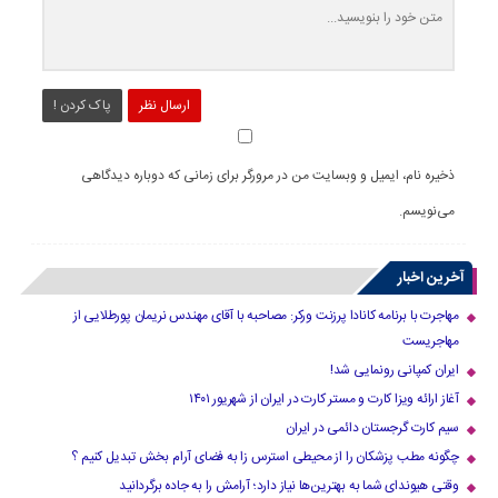
ارسال نظر
پاک کردن !
ذخیره نام، ایمیل و وبسایت من در مرورگر برای زمانی که دوباره دیدگاهی
می‌نویسم.
آخرین اخبار
مهاجرت با برنامه کانادا پرزنت ورکر: مصاحبه با آقای مهندس نریمان پورطلایی از
مهاجریست
ایران کمپانی رونمایی شد!
آغاز ارائه ویزا کارت و مستر کارت در ایران از شهریور ۱۴۰۱
سیم کارت گرجستان دائمی در ایران
چگونه مطب پزشکان را از محیطی استرس زا به فضای آرام بخش تبدیل کنیم ؟
وقتی هیوندای شما به بهترین‌ها نیاز دارد؛ آرامش را به جاده برگردانید