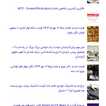
بالاترین کمترین شاخص MT4 – forexmt4indicators.com
قیمت جدید طلا و سکه ۱۲ مهرماه ۱۴۰۴/ قیمت سکه بهار آزادی ۱۰ میلیون
تومان تکان خورد
خبر مهم برای کارمندان دولت/ یک جراحی بزرگ بزرگ در راه است؟ +
توضیح رییس سازمان اداری و استخدامی درباره تعدیل یا تغییر حقوق
کارمندان
قیمت جدید دلار، یورو و سایر ارزها ۱۲ مهر ۱۴۰۴/ تکان چهار هزار تومانی
یورو ثبت شد
نرخ جدید لاستیک خودرو اعلام شد/ قیمت لاستیک پراید، پژو و سمند
چه تغییری کرد؟ + جدول
سرمایه گذاری Americas FX News 3 اکتبر: داده های غیر تولیدی