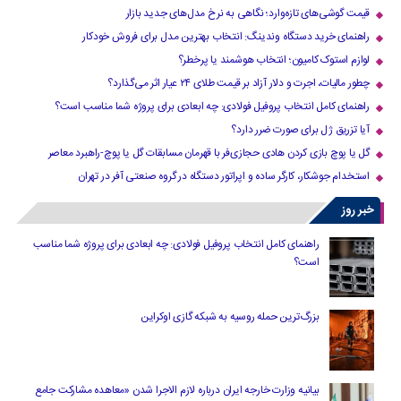
قیمت گوشی‌های تازه‌وارد؛ نگاهی به نرخ مدل‌های جدید بازار
راهنمای خرید دستگاه وندینگ: انتخاب بهترین مدل برای فروش خودکار
لوازم استوک کامیون؛ انتخاب هوشمند یا پرخطر؟
چطور مالیات، اجرت و دلار آزاد بر قیمت طلای ۲۴ عیار اثر می‌گذارد؟
راهنمای کامل انتخاب پروفیل فولادی: چه ابعادی برای پروژه شما مناسب است؟
آیا تزریق ژل برای صورت ضرر دارد​؟
گل یا پوچ بازی کردن هادی حجازی‌فر با قهرمان مسابقات گل یا پوچ-راهبرد معاصر
استخدام جوشکار، کارگر ساده و اپراتور دستگاه در گروه صنعتی آفر در تهران
خبر روز
راهنمای کامل انتخاب پروفیل فولادی: چه ابعادی برای پروژه شما مناسب
است؟
بزرگ‌ترین حمله روسیه به شبکه گازی اوکراین
بیانیه وزارت خارجه ایران درباره لازم‌ الاجرا شدن «معاهده مشارکت جامع