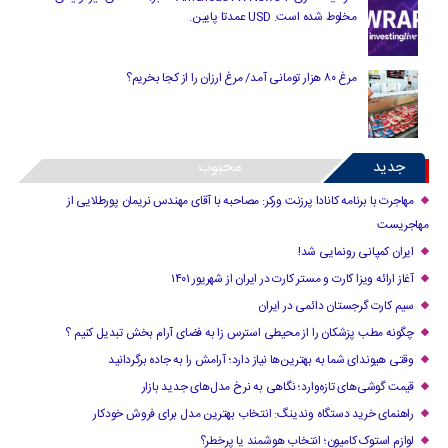
مخلوط شده است. USD عمدتا پایین.
مرغ ۸۰ هزار تومانی آمد/ مرغ ارزان را از کجا بخریم؟
جدید
محبوب
مهاجرت با برنامه کانادا پرزنت ورکر: مصاحبه با آقای مهندس نریمان پورطلایی از
مهاجریست
ایران کمپانی رونمایی شد!
آغاز ارائه ویزا کارت و مستر کارت در ایران از شهریور ۱۴۰۱
سیم کارت گرجستان دائمی در ایران
چگونه مطب پزشکان را از محیطی استرس زا به فضای آرام بخش تبدیل کنیم ؟
وقتی هیوندای شما به بهترین‌ها نیاز دارد؛ آرامش را به جاده برگردانید
قیمت گوشی‌های تازه‌وارد؛ نگاهی به نرخ مدل‌های جدید بازار
راهنمای خرید دستگاه وندینگ: انتخاب بهترین مدل برای فروش خودکار
لوازم استوک کامیون؛ انتخاب هوشمند یا پرخطر؟