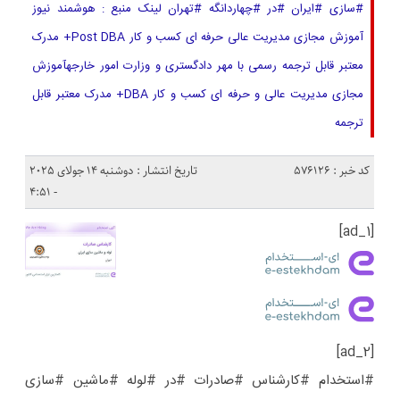
#سازی #ایران #در #چهاردانگه #تهران لینک منبع : هوشمند نیوز
آموزش مجازی مدیریت عالی حرفه ای کسب و کار Post DBA+ مدرک
معتبر قابل ترجمه رسمی با مهر دادگستری و وزارت امور خارجهآموزش
مجازی مدیریت عالی و حرفه ای کسب و کار DBA+ مدرک معتبر قابل
ترجمه
کد خبر : 576126
تاریخ انتشار : دوشنبه 14 جولای 2025
- 4:51
[ad_1]
[ad_2]
#استخدام #کارشناس #صادرات #در #لوله #ماشین #سازی