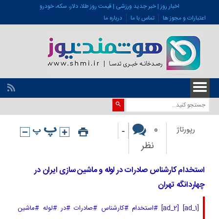
اخبار روز | خبر جدید ورزشی | قیمت روز طلا، دلار، سکه، خودرو
اعتبارات و مجوز ها
تماس با ما
درباره ما
-
0
رپورتاژ
نظر
استخدام کارشناس صادرات در لوله و ماشین سازی ایران در
چهاردانگه تهران
[ad_1] [ad_2] #استخدام #کارشناس #صادرات #در #لوله #ماشین