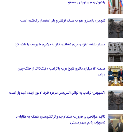
راهبردی» بین تهران و مسکو
گاردین: بازسازی غزه به سبک کوشنر و بلر، استعمار بزک‌شده است
مسکو نقشه اوکراین برای کشاندن ناتو به درگیری با روسیه را فاش کرد
معامله ۱۴ میلیارد دلاری شیخ عرب با ترامپ / تیک‌تاک از چنگ چین
درآمد!
آکسیوس: ترامپ به توافق آتش‌بس در غزه ظرف ۲ روز آینده امیدوار است
تاکید عراقچی بر ضرورت اهتمام جدی‌تر کشورهای منطقه به مقابله با
تجاوزات رژیم صهیونیستی