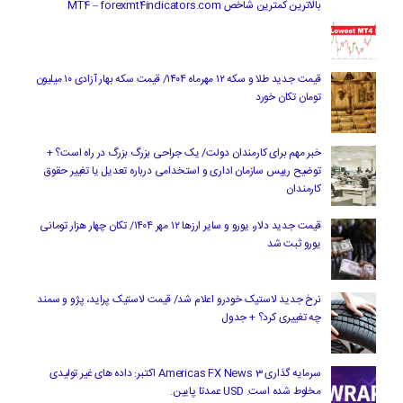
بالاترین کمترین شاخص MT4 – forexmt4indicators.com
قیمت جدید طلا و سکه ۱۲ مهرماه ۱۴۰۴/ قیمت سکه بهار آزادی ۱۰ میلیون
تومان تکان خورد
خبر مهم برای کارمندان دولت/ یک جراحی بزرگ بزرگ در راه است؟ +
توضیح رییس سازمان اداری و استخدامی درباره تعدیل یا تغییر حقوق
کارمندان
قیمت جدید دلار، یورو و سایر ارزها ۱۲ مهر ۱۴۰۴/ تکان چهار هزار تومانی
یورو ثبت شد
نرخ جدید لاستیک خودرو اعلام شد/ قیمت لاستیک پراید، پژو و سمند
چه تغییری کرد؟ + جدول
سرمایه گذاری Americas FX News 3 اکتبر: داده های غیر تولیدی
مخلوط شده است. USD عمدتا پایین.