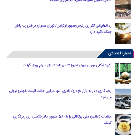
ادعای معاون نماینده آمریکا در شورای امنیت
رد اتهام‌زنی تکراری رئیس‌جمهور اوکراین/ تهران همواره بر ضرورت پایان
جنگ تاکید دارد
اخبار اقتصادی
رکوردشکنی بورس تهران امروز ۱۲ مهر ۱۴۰۴| بازار سهام رونق گرفت
زخم کاری دلار به بازار خودرو/ نادری: تنها در این حالت قیمت خودرو نزولی
می‌شود
مقامات تایلندی ملی پرتغالی را با 580 میلیون دلار کلاهبرداری رمزنگاری
کردند