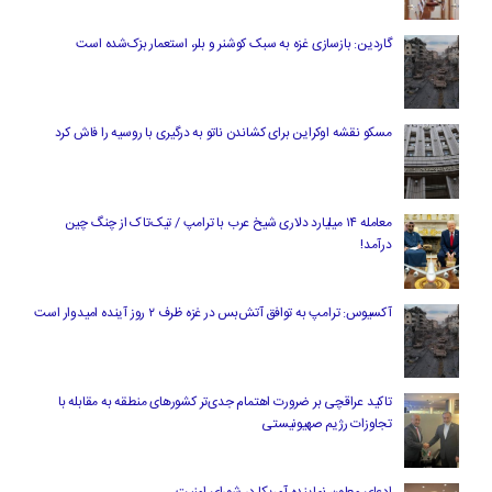
گاردین: بازسازی غزه به سبک کوشنر و بلر، استعمار بزک‌شده است
مسکو نقشه اوکراین برای کشاندن ناتو به درگیری با روسیه را فاش کرد
معامله ۱۴ میلیارد دلاری شیخ عرب با ترامپ / تیک‌تاک از چنگ چین
درآمد!
آکسیوس: ترامپ به توافق آتش‌بس در غزه ظرف ۲ روز آینده امیدوار است
تاکید عراقچی بر ضرورت اهتمام جدی‌تر کشورهای منطقه به مقابله با
تجاوزات رژیم صهیونیستی