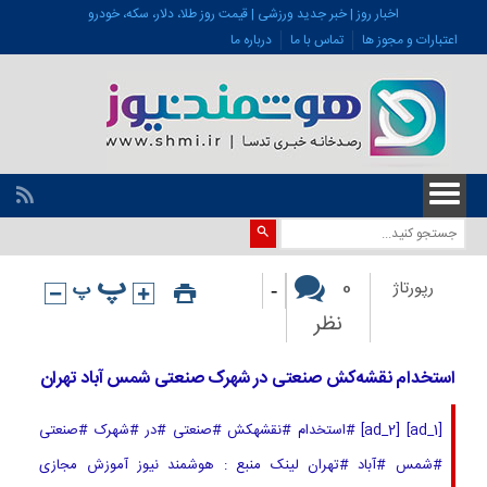
اخبار روز | خبر جدید ورزشی | قیمت روز طلا، دلار، سکه، خودرو
اعتبارات و مجوز ها
تماس با ما
درباره ما
-
0
رپورتاژ
نظر
استخدام نقشه‌کش صنعتی در شهرک صنعتی شمس آباد تهران
[ad_1] [ad_2] #استخدام #نقشهکش #صنعتی #در #شهرک #صنعتی
#شمس #آباد #تهران لینک منبع : هوشمند نیوز آموزش مجازی