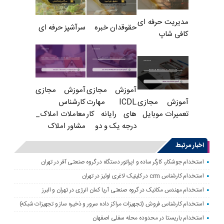
مدیریت حرفه ای
حقوقدان خبره
سرآشپز حرفه ای
کافی شاپ
آموزش مجازی
آموزش مجازی
ICDL مهارت
کارشناس
آموزش مجازی
های رایانه کار
معاملات املاک_
تعمیرات موبایل
درجه یک و دو
مشاور املاک
اخبار مرتبط
استخدام جوشکار، کارگر ساده و اپراتور دستگاه در گروه صنعتی آفر در تهران
استخدام کارشناس crm در کلینیک لاغری لوئیز در تهران
استخدام مهندس مکانیک در گروه صنعتی آریا کمان انرژی در تهران و البرز
استخدام کارشناس فروش (تجهیزات مراکز داده سرور و ذخیره ساز و تجهیزات شبکه)
استخدام باریستا در محدوده محله سفلی اصفهان