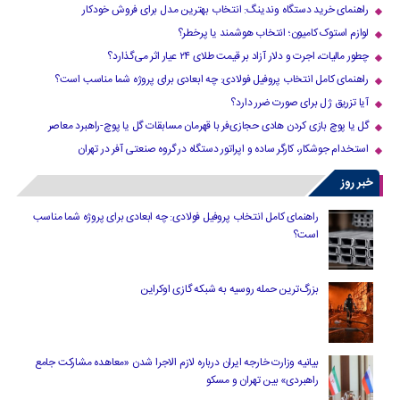
راهنمای خرید دستگاه وندینگ: انتخاب بهترین مدل برای فروش خودکار
لوازم استوک کامیون؛ انتخاب هوشمند یا پرخطر؟
چطور مالیات، اجرت و دلار آزاد بر قیمت طلای ۲۴ عیار اثر می‌گذارد؟
راهنمای کامل انتخاب پروفیل فولادی: چه ابعادی برای پروژه شما مناسب است؟
آیا تزریق ژل برای صورت ضرر دارد​؟
گل یا پوچ بازی کردن هادی حجازی‌فر با قهرمان مسابقات گل یا پوچ-راهبرد معاصر
استخدام جوشکار، کارگر ساده و اپراتور دستگاه در گروه صنعتی آفر در تهران
خبر روز
راهنمای کامل انتخاب پروفیل فولادی: چه ابعادی برای پروژه شما مناسب
است؟
بزرگ‌ترین حمله روسیه به شبکه گازی اوکراین
بیانیه وزارت خارجه ایران درباره لازم‌ الاجرا شدن «معاهده مشارکت جامع
راهبردی» بین تهران و مسکو