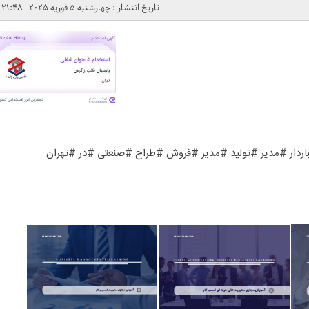
تاریخ انتشار : چهارشنبه 5 فوریه 2025 - 21:48
دار #مدیر #تولید #مدیر #فروش #طراح #صنعتی #در #تهران