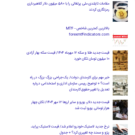
مقامات تایلندی ملی پرتغالی را با 580 میلیون دلار کلاهبرداری
رمزنگاری کردند
بالاترین کمترین شاخص MT4 –
forexmt4indicators.com
قیمت جدید طلا و سکه ۱۲ مهرماه ۱۴۰۴/ قیمت سکه بهار آزادی
۱۰ میلیون تومان تکان خورد
خبر مهم برای کارمندان دولت/ یک جراحی بزرگ بزرگ در راه
است؟ + توضیح رییس سازمان اداری و استخدامی درباره
تعدیل یا تغییر حقوق کارمندان
قیمت جدید دلار، یورو و سایر ارزها ۱۲ مهر ۱۴۰۴/ تکان چهار
هزار تومانی یورو ثبت شد
نرخ جدید لاستیک خودرو اعلام شد/ قیمت لاستیک پراید،
پژو و سمند چه تغییری کرد؟ + جدول