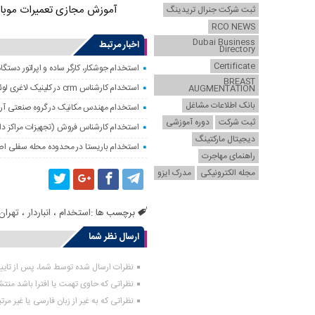
آموزش مجازی تعمیرات موبا
ثبت شرکت جنرال تریدینگ
RCO NEWS
Dubai Business
اخبار مرتبط
Directory
Certificate
استخدام جوشکار، کارگر ساده و اپراتور دستگاه
BREAST
استخدام کارشناس crm در کلینیک لاغری لوئیز در تهران
AUGMENTATION
بانک اطلاعات مشاغل
استخدام مهندس مکانیک در گروه صنعتی آریا ک
ثبت شرکت
دوره آموزشی
استخدام کارشناس فروش (تجهیزات مراکز داده
دیجیتال مارکتینگ
استخدام باریستا در محدوده محله سفلی اص
راهنمای مهاجرت
مجله الکترونیکی
مدرک ایزو
برچسب ها :
استخدام
،
انباردار
،
تهران
ارسال نظر شما
نظرات ارسال شده توسط شما، پس از تای
نظراتی که حاوی تهمت یا افترا باشد منت
نظراتی که به غیر از زبان فارسی یا غیر مر