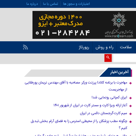
اعتبارات و مجوز ها
تماس با ما
درباره ما
سلامت
راه و روش
رپورتاژ
آخرین اخبار
مهاجرت با برنامه کانادا پرزنت ورکر: مصاحبه با آقای مهندس نریمان پورطلایی
از مهاجریست
ایران کمپانی رونمایی شد!
آغاز ارائه ویزا کارت و مستر کارت در ایران از شهریور ۱۴۰۱
سیم کارت گرجستان دائمی در ایران
چگونه مطب پزشکان را از محیطی استرس زا به فضای آرام بخش تبدیل
کنیم ؟