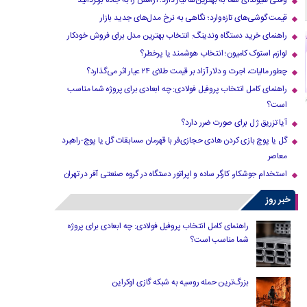
وقتی هیوندای شما به بهترین‌ها نیاز دارد؛ آرامش را به جاده برگردانید
قیمت گوشی‌های تازه‌وارد؛ نگاهی به نرخ مدل‌های جدید بازار
راهنمای خرید دستگاه وندینگ: انتخاب بهترین مدل برای فروش خودکار
لوازم استوک کامیون؛ انتخاب هوشمند یا پرخطر؟
چطور مالیات، اجرت و دلار آزاد بر قیمت طلای ۲۴ عیار اثر می‌گذارد؟
راهنمای کامل انتخاب پروفیل فولادی: چه ابعادی برای پروژه شما مناسب
است؟
آیا تزریق ژل برای صورت ضرر دارد​؟
گل یا پوچ بازی کردن هادی حجازی‌فر با قهرمان مسابقات گل یا پوچ-راهبرد
معاصر
استخدام جوشکار، کارگر ساده و اپراتور دستگاه در گروه صنعتی آفر در تهران
خبر روز
راهنمای کامل انتخاب پروفیل فولادی: چه ابعادی برای پروژه
شما مناسب است؟
بزرگ‌ترین حمله روسیه به شبکه گازی اوکراین