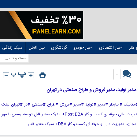
هنر
اخبار اقتصادی
اخبار خودرو
گردشگری
بین الملل
سبک زندگی
-
 مدیر تولید، مدیر فروش و طراح صنعتی در تهران
#مهندس #مکانیک #انباردار #مدیر #تولید #مدیر #فروش #طراح #صنعتی #در #تهران لینک
منبع : هوشمند نیوز آموزش مجازی مدیریت عالی حرفه ای کسب و کار Post DBA+ مدرک معتبر قابل ترجمه رسمی با مهر
ریت عالی و حرفه ای کسب و کار DBA+ مدرک معتبر قابل