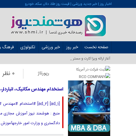
اخبار روز | خبر جدید ورزشی | قیمت روز طلا، دلار، سکه، خودرو
صفحه نخست
خبر روز
خبر ورزشی
تکنولوژی
فرهنگ و 
آغاز ارائه ویزا کارت و مستر کارت در ایرا_
0 نظر
رپورتاژ
استخدام مهندس مکانیک، انباردار،
[ad_1] [ad_2] #استخدام 
دادگستری و وزارت امور خارجهآموزش مجازی مدی