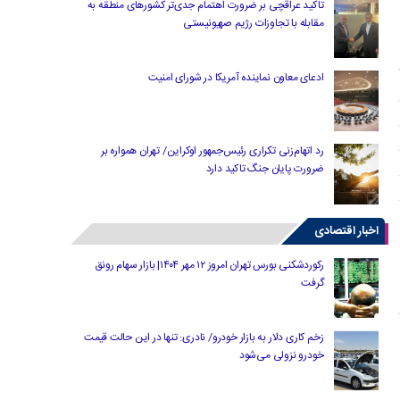
تاکید عراقچی بر ضرورت اهتمام جدی‌تر کشورهای منطقه به
مقابله با تجاوزات رژیم صهیونیستی
ادعای معاون نماینده آمریکا در شورای امنیت
رد اتهام‌زنی تکراری رئیس‌جمهور اوکراین/ تهران همواره بر
ضرورت پایان جنگ تاکید دارد
اخبار اقتصادی
رکوردشکنی بورس تهران امروز ۱۲ مهر ۱۴۰۴| بازار سهام رونق
گرفت
زخم کاری دلار به بازار خودرو/ نادری: تنها در این حالت قیمت
خودرو نزولی می‌شود