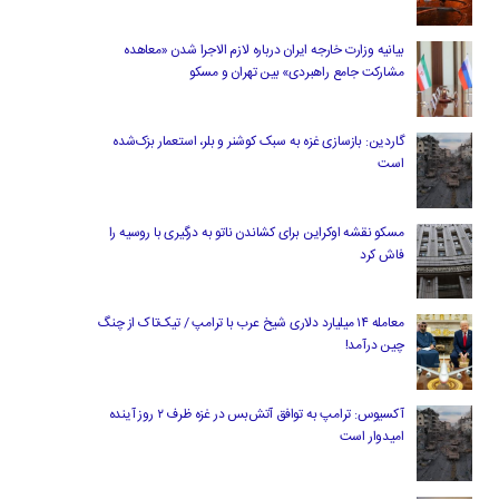
بیانیه وزارت خارجه ایران درباره لازم‌ الاجرا شدن «معاهده
مشارکت جامع راهبردی» بین تهران و مسکو
گاردین: بازسازی غزه به سبک کوشنر و بلر، استعمار بزک‌شده
است
مسکو نقشه اوکراین برای کشاندن ناتو به درگیری با روسیه را
فاش کرد
معامله ۱۴ میلیارد دلاری شیخ عرب با ترامپ / تیک‌تاک از چنگ
چین درآمد!
آکسیوس: ترامپ به توافق آتش‌بس در غزه ظرف ۲ روز آینده
امیدوار است