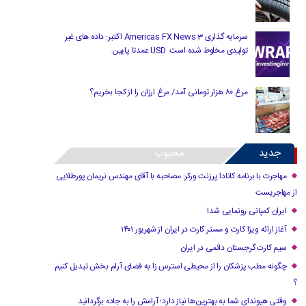
سرمایه گذاری Americas FX News 3 اکتبر: داده های غیر
تولیدی مخلوط شده است. USD عمدتا پایین.
مرغ ۸۰ هزار تومانی آمد/ مرغ ارزان را از کجا بخریم؟
جدید
محبوب
مهاجرت با برنامه کانادا پرزنت ورکر: مصاحبه با آقای مهندس نریمان پورطلایی
از مهاجریست
ایران کمپانی رونمایی شد!
آغاز ارائه ویزا کارت و مستر کارت در ایران از شهریور ۱۴۰۱
سیم کارت گرجستان دائمی در ایران
چگونه مطب پزشکان را از محیطی استرس زا به فضای آرام بخش تبدیل کنیم
؟
وقتی هیوندای شما به بهترین‌ها نیاز دارد؛ آرامش را به جاده برگردانید