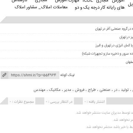
آموزش مجازی کارشناس
آموزش مجازی ICDL مهارت
یل
معاملات املاک_ مشاور املاک
های رایانه کار درجه یک و دو
 در گروه صنعتی آفر در تهران
مان انرژی در تهران و البرز
 سرور و ذخیره ساز و تجهیزات شبکه)
فهان
لینک کوتاه
،
تولید
،
در
،
صنعتی
،
طراح
،
فروش
،
مدیر
،
مکانیک
،
مهندس
انتشار یافته : 0
در انتظار بررسی : 0
مجموع نظرات : 0
ید توسط مدیران سایت منتشر خواهد شد.
شر نخواهد شد.
تبط با خبر باشد منتشر نخواهد شد.