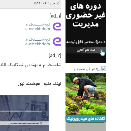
کد خبر : 554964
[ad_1]
[ad_2]
#استخدام #مهندس #مکانیک #انبار
لینک منبع
:
هوشمند نیوز