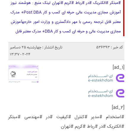
#مبتکر #الکتریک #در #رباط #کریم #تهران لینک منبع : هوشمند نیوز
آموزش مجازی مدیریت عالی حرفه ای کسب و کار Post DBA+ مدرک
معتبر قابل ترجمه رسمی با مهر دادگستری و وزارت امور خارجهآموزش
مجازی مدیریت عالی و حرفه ای کسب و کار DBA+ مدرک معتبر قابل
کد خبر : 536393
تاریخ انتشار : چهارشنبه 25 دسامبر
2024 - 13:37
[ad_1]
[ad_2]
#استخدام #مدیر #کنترل #کیفیت #در #مهندسی #مبتکر
#الکتریک #در #رباط #کریم #تهران