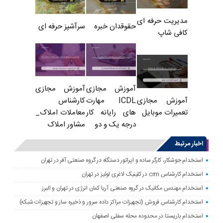
مدیریت حرفه ای
حقوقدان خبره
سرآشپز حرفه ای
کافی شاپ
آموزش مجازی
آموزش مجازی
ICDL مهارت
کارشناس
آموزش مجازی
های رایانه کار
معاملات املاک_
تعمیرات موبایل
درجه یک و دو
مشاور املاک
اخبار مرتبط
استخدام جوشکار، کارگر ساده و اپراتور دستگاه در گروه صنعتی آفر در تهران
استخدام کارشناس crm در کلینیک لاغری لوئیز در تهران
استخدام مهندس مکانیک در گروه صنعتی آریا کمان انرژی در تهران و البرز
استخدام کارشناس فروش (تجهیزات مراکز داده سرور و ذخیره ساز و تجهیزات شبکه)
استخدام باریستا در محدوده محله سفلی اصفهان