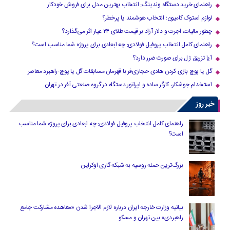
راهنمای خرید دستگاه وندینگ: انتخاب بهترین مدل برای فروش خودکار
لوازم استوک کامیون؛ انتخاب هوشمند یا پرخطر؟
چطور مالیات، اجرت و دلار آزاد بر قیمت طلای ۲۴ عیار اثر می‌گذارد؟
راهنمای کامل انتخاب پروفیل فولادی: چه ابعادی برای پروژه شما مناسب است؟
آیا تزریق ژل برای صورت ضرر دارد​؟
گل یا پوچ بازی کردن هادی حجازی‌فر با قهرمان مسابقات گل یا پوچ-راهبرد معاصر
استخدام جوشکار، کارگر ساده و اپراتور دستگاه در گروه صنعتی آفر در تهران
خبر روز
راهنمای کامل انتخاب پروفیل فولادی: چه ابعادی برای پروژه شما مناسب
است؟
بزرگ‌ترین حمله روسیه به شبکه گازی اوکراین
بیانیه وزارت خارجه ایران درباره لازم‌ الاجرا شدن «معاهده مشارکت جامع
راهبردی» بین تهران و مسکو