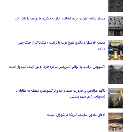
مسکو نقشه اوکراین برای کشاندن ناتو به درگیری با روسیه را فاش کرد
معامله ۱۴ میلیارد دلاری شیخ عرب با ترامپ / تیک‌تاک از چنگ چین
درآمد!
آکسیوس: ترامپ به توافق آتش‌بس در غزه ظرف ۲ روز آینده امیدوار است
تاکید عراقچی بر ضرورت اهتمام جدی‌تر کشورهای منطقه به مقابله با
تجاوزات رژیم صهیونیستی
ادعای معاون نماینده آمریکا در شورای امنیت