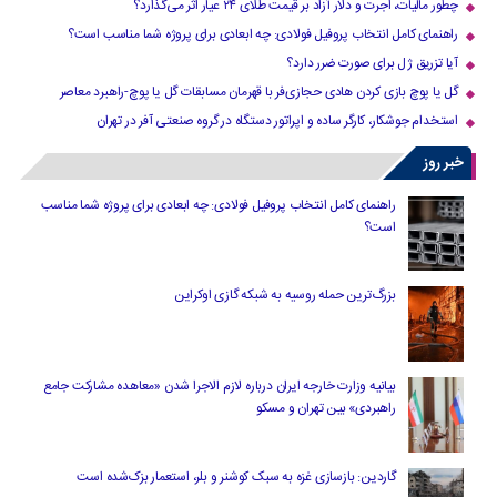
چطور مالیات، اجرت و دلار آزاد بر قیمت طلای ۲۴ عیار اثر می‌گذارد؟
راهنمای کامل انتخاب پروفیل فولادی: چه ابعادی برای پروژه شما مناسب است؟
آیا تزریق ژل برای صورت ضرر دارد​؟
گل یا پوچ بازی کردن هادی حجازی‌فر با قهرمان مسابقات گل یا پوچ-راهبرد معاصر
استخدام جوشکار، کارگر ساده و اپراتور دستگاه در گروه صنعتی آفر در تهران
خبر روز
راهنمای کامل انتخاب پروفیل فولادی: چه ابعادی برای پروژه شما مناسب
است؟
بزرگ‌ترین حمله روسیه به شبکه گازی اوکراین
بیانیه وزارت خارجه ایران درباره لازم‌ الاجرا شدن «معاهده مشارکت جامع
راهبردی» بین تهران و مسکو
گاردین: بازسازی غزه به سبک کوشنر و بلر، استعمار بزک‌شده است