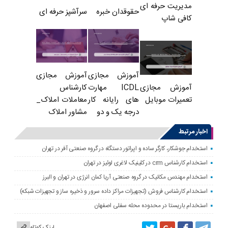
مدیریت حرفه ای
حقوقدان خبره
سرآشپز حرفه ای
کافی شاپ
آموزش مجازی
آموزش مجازی
ICDL مهارت
کارشناس
آموزش مجازی
های رایانه کار
معاملات املاک_
تعمیرات موبایل
درجه یک و دو
مشاور املاک
اخبار مرتبط
استخدام جوشکار، کارگر ساده و اپراتور دستگاه در گروه صنعتی آفر در تهران
استخدام کارشناس crm در کلینیک لاغری لوئیز در تهران
استخدام مهندس مکانیک در گروه صنعتی آریا کمان انرژی در تهران و البرز
استخدام کارشناس فروش (تجهیزات مراکز داده سرور و ذخیره ساز و تجهیزات شبکه)
استخدام باریستا در محدوده محله سفلی اصفهان
لینک کوتاه