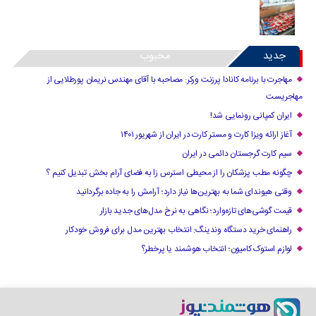
جدید
محبوب
مهاجرت با برنامه کانادا پرزنت ورکر: مصاحبه با آقای مهندس نریمان پورطلایی از
مهاجریست
ایران کمپانی رونمایی شد!
آغاز ارائه ویزا کارت و مستر کارت در ایران از شهریور ۱۴۰۱
سیم کارت گرجستان دائمی در ایران
چگونه مطب پزشکان را از محیطی استرس زا به فضای آرام بخش تبدیل کنیم ؟
وقتی هیوندای شما به بهترین‌ها نیاز دارد؛ آرامش را به جاده برگردانید
قیمت گوشی‌های تازه‌وارد؛ نگاهی به نرخ مدل‌های جدید بازار
راهنمای خرید دستگاه وندینگ: انتخاب بهترین مدل برای فروش خودکار
لوازم استوک کامیون؛ انتخاب هوشمند یا پرخطر؟