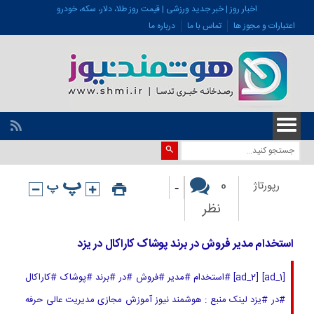
اخبار روز | خبر جدید ورزشی | قیمت روز طلا، دلار، سکه، خودرو
اعتبارات و مجوز ها
تماس با ما
درباره ما
-
0
رپورتاژ
نظر
استخدام مدیر فروش در برند پوشاک کاراکال در یزد
[ad_1] [ad_2] #استخدام #مدیر #فروش #در #برند #پوشاک #کاراکال
#در #یزد لینک منبع : هوشمند نیوز آموزش مجازی مدیریت عالی حرفه