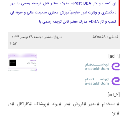
ای کسب و کار Post DBA+ مدرک معتبر قابل ترجمه رسمی با مهر
دادگستری و وزارت امور خارجهآموزش مجازی مدیریت عالی و حرفه ای
کسب و کار DBA+ مدرک معتبر قابل ترجمه رسمی با
کد خبر : 525559
تاریخ انتشار : جمعه 29 نوامبر 2024 -
4:52
[ad_1]
[ad_2]
#استخدام #مدیر #فروش #در #برند #پوشاک #کاراکال #در
#یزد