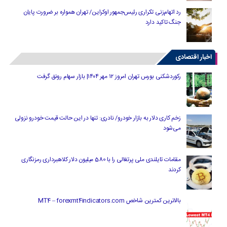
رد اتهام‌زنی تکراری رئیس‌جمهور اوکراین/ تهران همواره بر ضرورت پایان
جنگ تاکید دارد
اخبار اقتصادی
رکوردشکنی بورس تهران امروز ۱۲ مهر ۱۴۰۴| بازار سهام رونق گرفت
زخم کاری دلار به بازار خودرو/ نادری: تنها در این حالت قیمت خودرو نزولی
می‌شود
مقامات تایلندی ملی پرتغالی را با 580 میلیون دلار کلاهبرداری رمزنگاری
کردند
بالاترین کمترین شاخص MT4 – forexmt4indicators.com