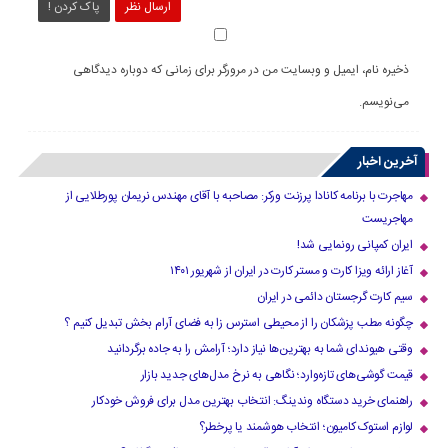
ارسال نظر
پاک کردن !
ذخیره نام، ایمیل و وبسایت من در مرورگر برای زمانی که دوباره دیدگاهی
می‌نویسم.
آخرین اخبار
مهاجرت با برنامه کانادا پرزنت ورکر: مصاحبه با آقای مهندس نریمان پورطلایی از
مهاجریست
ایران کمپانی رونمایی شد!
آغاز ارائه ویزا کارت و مستر کارت در ایران از شهریور ۱۴۰۱
سیم کارت گرجستان دائمی در ایران
چگونه مطب پزشکان را از محیطی استرس زا به فضای آرام بخش تبدیل کنیم ؟
وقتی هیوندای شما به بهترین‌ها نیاز دارد؛ آرامش را به جاده برگردانید
قیمت گوشی‌های تازه‌وارد؛ نگاهی به نرخ مدل‌های جدید بازار
راهنمای خرید دستگاه وندینگ: انتخاب بهترین مدل برای فروش خودکار
لوازم استوک کامیون؛ انتخاب هوشمند یا پرخطر؟