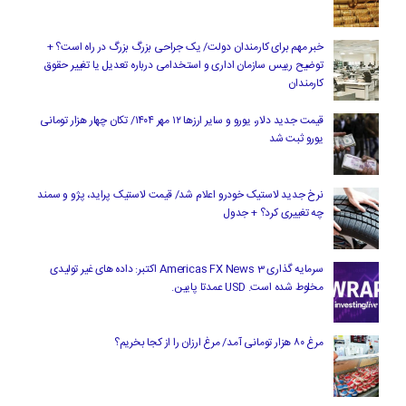
خبر مهم برای کارمندان دولت/ یک جراحی بزرگ بزرگ در راه است؟ +
توضیح رییس سازمان اداری و استخدامی درباره تعدیل یا تغییر حقوق
کارمندان
قیمت جدید دلار، یورو و سایر ارزها ۱۲ مهر ۱۴۰۴/ تکان چهار هزار تومانی
یورو ثبت شد
نرخ جدید لاستیک خودرو اعلام شد/ قیمت لاستیک پراید، پژو و سمند
چه تغییری کرد؟ + جدول
سرمایه گذاری Americas FX News 3 اکتبر: داده های غیر تولیدی
مخلوط شده است. USD عمدتا پایین.
مرغ ۸۰ هزار تومانی آمد/ مرغ ارزان را از کجا بخریم؟