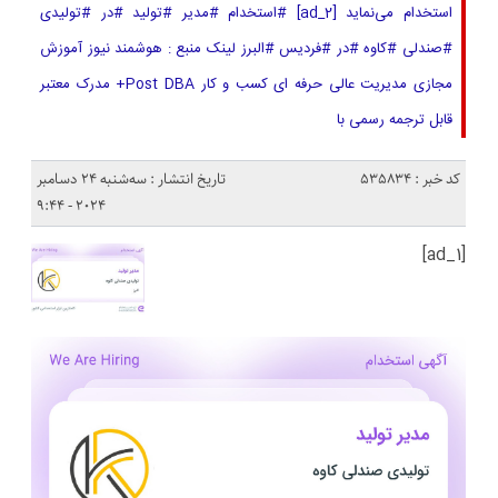
استخدام می‌نماید [ad_2] #استخدام #مدیر #تولید #در #تولیدی
#صندلی #کاوه #در #فردیس #البرز لینک منبع : هوشمند نیوز آموزش
مجازی مدیریت عالی حرفه ای کسب و کار Post DBA+ مدرک معتبر
قابل ترجمه رسمی با
کد خبر : 535834
تاریخ انتشار : سه‌شنبه 24 دسامبر
2024 - 9:44
[ad_1]