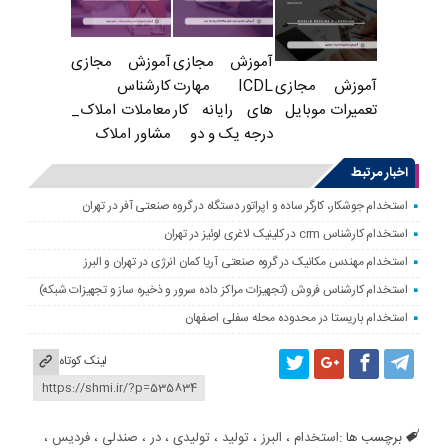
آموزش مجازی
آموزش مجازی
ICDL مهارت
کارشناس
آموزش مجازی
های رایانه کار
معاملات املاک_
تعمیرات موبایل
درجه یک و دو
مشاور املاک
اخبار مرتبط
استخدام جوشکار، کارگر ساده و اپراتور دستگاه در گروه صنعتی آفر در تهران
استخدام کارشناس crm در کلینیک لاغری لوئیز در تهران
استخدام مهندس مکانیک در گروه صنعتی آریا کمان انرژی در تهران و البرز
استخدام کارشناس فروش (تجهیزات مراکز داده سرور و ذخیره ساز و تجهیزات شبکه)
استخدام باریستا در محدوده محله سفلی اصفهان
لینک کوتاه
برچسب ها :
استخدام
،
البرز
،
تولید
،
تولیدی
،
در
،
صندلی
،
فردیس
،