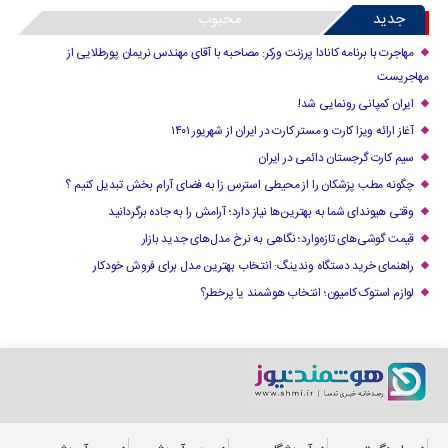
جدید
محبوب
مهاجرت با برنامه کانادا پرزنت ورکر: مصاحبه با آقای مهندس نریمان پورطلایی از
مهاجریست
ایران کمپانی رونمایی شد!
آغاز ارائه ویزا کارت و مستر کارت در ایران از شهریور ۱۴۰۱
سیم کارت گرجستان دائمی در ایران
چگونه مطب پزشکان را از محیطی استرس زا به فضای آرام بخش تبدیل کنیم ؟
وقتی هیوندای شما به بهترین‌ها نیاز دارد؛ آرامش را به جاده برگردانید
قیمت گوشی‌های تازه‌وارد؛ نگاهی به نرخ مدل‌های جدید بازار
راهنمای خرید دستگاه وندینگ: انتخاب بهترین مدل برای فروش خودکار
لوازم استوک کامیون؛ انتخاب هوشمند یا پرخطر؟