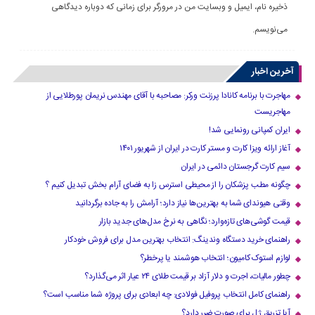
ذخیره نام، ایمیل و وبسایت من در مرورگر برای زمانی که دوباره دیدگاهی
می‌نویسم.
آخرین اخبار
مهاجرت با برنامه کانادا پرزنت ورکر: مصاحبه با آقای مهندس نریمان پورطلایی از
مهاجریست
ایران کمپانی رونمایی شد!
آغاز ارائه ویزا کارت و مستر کارت در ایران از شهریور ۱۴۰۱
سیم کارت گرجستان دائمی در ایران
چگونه مطب پزشکان را از محیطی استرس زا به فضای آرام بخش تبدیل کنیم ؟
وقتی هیوندای شما به بهترین‌ها نیاز دارد؛ آرامش را به جاده برگردانید
قیمت گوشی‌های تازه‌وارد؛ نگاهی به نرخ مدل‌های جدید بازار
راهنمای خرید دستگاه وندینگ: انتخاب بهترین مدل برای فروش خودکار
لوازم استوک کامیون؛ انتخاب هوشمند یا پرخطر؟
چطور مالیات، اجرت و دلار آزاد بر قیمت طلای ۲۴ عیار اثر می‌گذارد؟
راهنمای کامل انتخاب پروفیل فولادی: چه ابعادی برای پروژه شما مناسب است؟
آیا تزریق ژل برای صورت ضرر دارد​؟