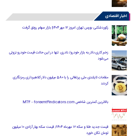
اخبار اقتصادی
رکوردشکنی بورس تهران امروز ۱۲ مهر ۱۴۰۴| بازار سهام رونق گرفت
زخم کاری دلار به بازار خودرو/ نادری: تنها در این حالت قیمت خودرو نزولی
می‌شود
مقامات تایلندی ملی پرتغالی را با 580 میلیون دلار کلاهبرداری رمزنگاری
کردند
بالاترین کمترین شاخص MT4 – forexmt4indicators.com
قیمت جدید طلا و سکه ۱۲ مهرماه ۱۴۰۴/ قیمت سکه بهار آزادی ۱۰ میلیون
تومان تکان خورد