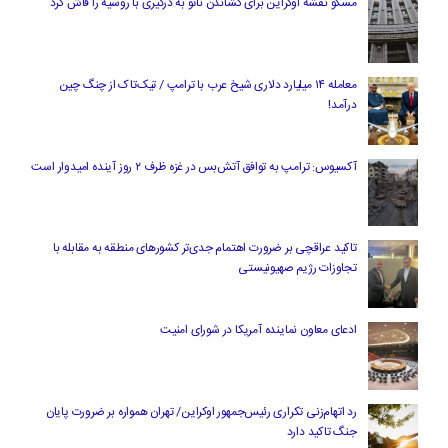
مسکو نقشه اوکراین برای کشاندن ناتو به درگیری با روسیه را فاش کرد
معامله ۱۴ میلیارد دلاری شیخ عرب با ترامپ / تیک‌تاک از چنگ چین
درآمد!
آکسیوس: ترامپ به توافق آتش‌بس در غزه ظرف ۲ روز آینده امیدوار است
تاکید عراقچی بر ضرورت اهتمام جدی‌تر کشورهای منطقه به مقابله با
تجاوزات رژیم صهیونیستی
ادعای معاون نماینده آمریکا در شورای امنیت
رد اتهام‌زنی تکراری رئیس‌جمهور اوکراین/ تهران همواره بر ضرورت پایان
جنگ تاکید دارد