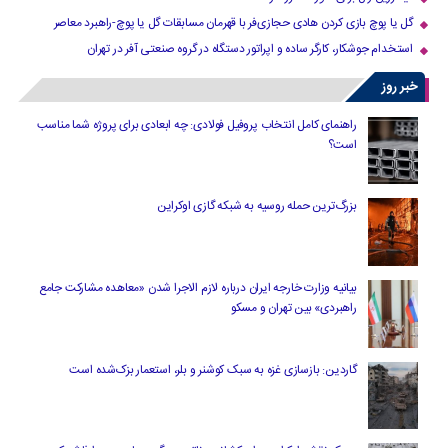
گل یا پوچ بازی کردن هادی حجازی‌فر با قهرمان مسابقات گل یا پوچ-راهبرد معاصر
استخدام جوشکار، کارگر ساده و اپراتور دستگاه در گروه صنعتی آفر در تهران
خبر روز
راهنمای کامل انتخاب پروفیل فولادی: چه ابعادی برای پروژه شما مناسب
است؟
بزرگ‌ترین حمله روسیه به شبکه گازی اوکراین
بیانیه وزارت خارجه ایران درباره لازم‌ الاجرا شدن «معاهده مشارکت جامع
راهبردی» بین تهران و مسکو
گاردین: بازسازی غزه به سبک کوشنر و بلر، استعمار بزک‌شده است