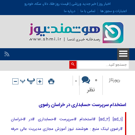
اخبار روز | خبر جدید ورزشی | قیمت روز طلا، دلار، سکه، خودرو
اعتبارات و مجوز ها
تماس با ما
درباره ما
-
0
رپورتاژ
نظر
استخدام سرپرست حسابداری در خراسان رضوی
[ad_1] [ad_2] #استخدام #سرپرست #حسابداری #در #خراسان
#رضوی لینک منبع : هوشمند نیوز آموزش مجازی مدیریت عالی حرفه