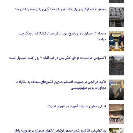
مسکو نقشه اوکراین برای کشاندن ناتو به درگیری با روسیه را فاش کرد
معامله ۱۴ میلیارد دلاری شیخ عرب با ترامپ / تیک‌تاک از چنگ چین
درآمد!
آکسیوس: ترامپ به توافق آتش‌بس در غزه ظرف ۲ روز آینده امیدوار است
تاکید عراقچی بر ضرورت اهتمام جدی‌تر کشورهای منطقه به مقابله با
تجاوزات رژیم صهیونیستی
ادعای معاون نماینده آمریکا در شورای امنیت
رد اتهام‌زنی تکراری رئیس‌جمهور اوکراین/ تهران همواره بر ضرورت پایان