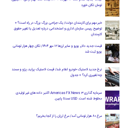
تومان تکان خورد
خبر مهم برای کارمندان دولت/ یک جراحی بزرگ بزرگ در راه است؟ +
توضیح رییس سازمان اداری و استخدامی درباره تعدیل یا تغییر حقوق
کارمندان
قیمت جدید دلار، یورو و سایر ارزها ۱۲ مهر ۱۴۰۴/ تکان چهار هزار تومانی
یورو ثبت شد
نرخ جدید لاستیک خودرو اعلام شد/ قیمت لاستیک پراید، پژو و سمند
چه تغییری کرد؟ + جدول
سرمایه گذاری Americas FX News 3 اکتبر: داده های غیر تولیدی
مخلوط شده است. USD عمدتا پایین.
مرغ ۸۰ هزار تومانی آمد/ مرغ ارزان را از کجا بخریم؟