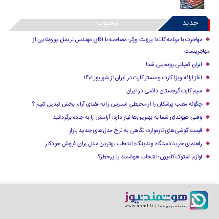
جدید
محبوب
مهاجرت با برنامه کانادا پرزنت ورکر: مصاحبه با آقای مهندس نریمان پورطلایی از
مهاجریست
ایران کمپانی رونمایی شد!
آغاز ارائه ویزا کارت و مستر کارت در ایران از شهریور ۱۴۰۱
سیم کارت گرجستان دائمی در ایران
چگونه مطب پزشکان را از محیطی استرس زا به فضای آرام بخش تبدیل کنیم ؟
وقتی هیوندای شما به بهترین‌ها نیاز دارد؛ آرامش را به جاده برگردانید
قیمت گوشی‌های تازه‌وارد؛ نگاهی به نرخ مدل‌های جدید بازار
راهنمای خرید دستگاه وندینگ: انتخاب بهترین مدل برای فروش خودکار
لوازم استوک کامیون؛ انتخاب هوشمند یا پرخطر؟