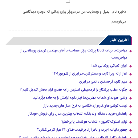
ذخیره نام، ایمیل و وبسایت من در مرورگر برای زمانی که دوباره دیدگاهی
می‌نویسم.
آخرین اخبار
مهاجرت با برنامه کانادا پرزنت ورکر: مصاحبه با آقای مهندس نریمان پورطلایی از
مهاجریست
ایران کمپانی رونمایی شد!
آغاز ارائه ویزا کارت و مستر کارت در ایران از شهریور ۱۴۰۱
سیم کارت گرجستان دائمی در ایران
چگونه مطب پزشکان را از محیطی استرس زا به فضای آرام بخش تبدیل کنیم ؟
وقتی هیوندای شما به بهترین‌ها نیاز دارد؛ آرامش را به جاده برگردانید
قیمت گوشی‌های تازه‌وارد؛ نگاهی به نرخ مدل‌های جدید بازار
راهنمای خرید دستگاه وندینگ: انتخاب بهترین مدل برای فروش خودکار
لوازم استوک کامیون؛ انتخاب هوشمند یا پرخطر؟
چطور مالیات، اجرت و دلار آزاد بر قیمت طلای ۲۴ عیار اثر می‌گذارد؟
راهنمای کامل انتخاب پروفیل فولادی: چه ابعادی برای پروژه شما مناسب است؟