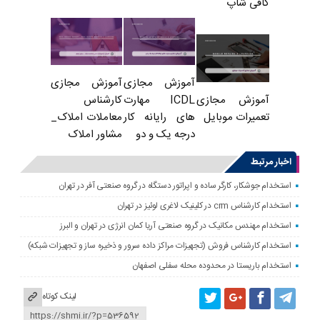
کافی شاپ
آموزش مجازی
آموزش مجازی
ICDL مهارت
کارشناس
آموزش مجازی
های رایانه کار
معاملات املاک_
تعمیرات موبایل
درجه یک و دو
مشاور املاک
اخبار مرتبط
استخدام جوشکار، کارگر ساده و اپراتور دستگاه در گروه صنعتی آفر در تهران
استخدام کارشناس crm در کلینیک لاغری لوئیز در تهران
استخدام مهندس مکانیک در گروه صنعتی آریا کمان انرژی در تهران و البرز
استخدام کارشناس فروش (تجهیزات مراکز داده سرور و ذخیره ساز و تجهیزات شبکه)
استخدام باریستا در محدوده محله سفلی اصفهان
لینک کوتاه