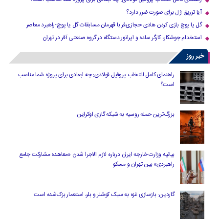
آیا تزریق ژل برای صورت ضرر دارد​؟
گل یا پوچ بازی کردن هادی حجازی‌فر با قهرمان مسابقات گل یا پوچ-راهبرد معاصر
استخدام جوشکار، کارگر ساده و اپراتور دستگاه در گروه صنعتی آفر در تهران
خبر روز
راهنمای کامل انتخاب پروفیل فولادی: چه ابعادی برای پروژه شما مناسب
است؟
بزرگ‌ترین حمله روسیه به شبکه گازی اوکراین
بیانیه وزارت خارجه ایران درباره لازم‌ الاجرا شدن «معاهده مشارکت جامع
راهبردی» بین تهران و مسکو
گاردین: بازسازی غزه به سبک کوشنر و بلر، استعمار بزک‌شده است