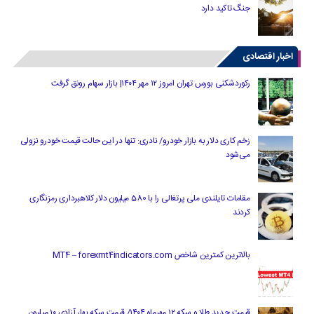
جنگ تاکید دارد
اخبار اقتصادی
رکوردشکنی بورس تهران امروز ۱۲ مهر ۱۴۰۴| بازار سهام رونق گرفت
زخم کاری دلار به بازار خودرو/ نادری: تنها در این حالت قیمت خودرو نزولی
می‌شود
مقامات تایلندی ملی پرتغالی را با 580 میلیون دلار کلاهبرداری رمزنگاری
کردند
بالاترین کمترین شاخص MT4 – forexmt4indicators.com
قیمت جدید طلا و سکه ۱۲ مهرماه ۱۴۰۴/ قیمت سکه بهار آزادی ۱۰ میلیون