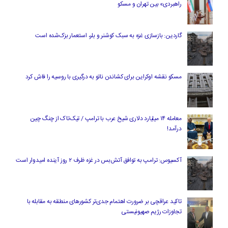
راهبردی» بین تهران و مسکو
گاردین: بازسازی غزه به سبک کوشنر و بلر، استعمار بزک‌شده است
مسکو نقشه اوکراین برای کشاندن ناتو به درگیری با روسیه را فاش کرد
معامله ۱۴ میلیارد دلاری شیخ عرب با ترامپ / تیک‌تاک از چنگ چین
درآمد!
آکسیوس: ترامپ به توافق آتش‌بس در غزه ظرف ۲ روز آینده امیدوار است
تاکید عراقچی بر ضرورت اهتمام جدی‌تر کشورهای منطقه به مقابله با
تجاوزات رژیم صهیونیستی