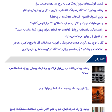
قیمت گوشی‌های تازه‌وارد؛ نگاهی به نرخ مدل‌های جدید بازار
راهنمای خرید دستگاه وندینگ: انتخاب بهترین مدل برای فروش خودکار
لوازم استوک کامیون؛ انتخاب هوشمند یا پرخطر؟
چطور مالیات، اجرت و دلار آزاد بر قیمت طلای ۲۴ عیار اثر می‌گذارد؟
راهنمای کامل انتخاب پروفیل فولادی: چه ابعادی برای پروژه شما مناسب است؟
آیا تزریق ژل برای صورت ضرر دارد​؟
گل یا پوچ بازی کردن هادی حجازی‌فر با قهرمان مسابقات گل یا پوچ-راهبرد معاصر
استخدام جوشکار، کارگر ساده و اپراتور دستگاه در گروه صنعتی آفر در تهران
خبر روز
راهنمای کامل انتخاب پروفیل فولادی: چه ابعادی برای پروژه شما مناسب
است؟
بزرگ‌ترین حمله روسیه به شبکه گازی اوکراین
بیانیه وزارت خارجه ایران درباره لازم‌ الاجرا شدن «معاهده مشارکت جامع