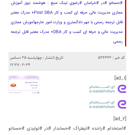
#حسنانو #در #خراسان #رضوی لینک منبع : هوشمند نیوز آموزش
مجازی مدیریت عالی حرفه ای کسب و کار Post DBA+ مدرک معتبر
قابل ترجمه رسمی با مهر دادگستری و وزارت امور خارجهآموزش مجازی
مدیریت عالی و حرفه ای کسب و کار DBA+ مدرک معتبر قابل ترجمه
رسمی
کد خبر : 536362
تاریخ انتشار : چهارشنبه 25 دسامبر
2024 - 12:27
[ad_1]
[ad_2]
#استخدام #راننده #لیفتراک #حسابدار #در #تولیدی #حسنانو