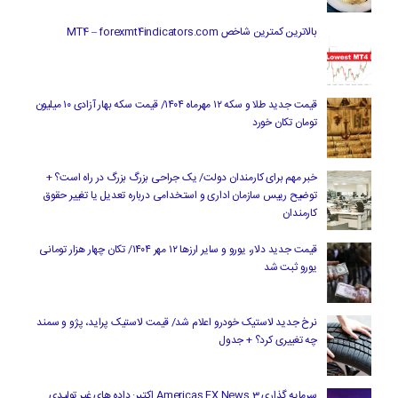
بالاترین کمترین شاخص MT4 – forexmt4indicators.com
قیمت جدید طلا و سکه ۱۲ مهرماه ۱۴۰۴/ قیمت سکه بهار آزادی ۱۰ میلیون
تومان تکان خورد
خبر مهم برای کارمندان دولت/ یک جراحی بزرگ بزرگ در راه است؟ +
توضیح رییس سازمان اداری و استخدامی درباره تعدیل یا تغییر حقوق
کارمندان
قیمت جدید دلار، یورو و سایر ارزها ۱۲ مهر ۱۴۰۴/ تکان چهار هزار تومانی
یورو ثبت شد
نرخ جدید لاستیک خودرو اعلام شد/ قیمت لاستیک پراید، پژو و سمند
چه تغییری کرد؟ + جدول
سرمایه گذاری Americas FX News 3 اکتبر: داده های غیر تولیدی