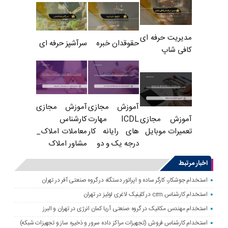
مدیریت حرفه ای
حقوقدان خبره
سرآشپز حرفه ای
کافی شاپ
آموزش مجازی
آموزش مجازی
ICDL مهارت
کارشناس
آموزش مجازی
های رایانه کار
معاملات املاک_
تعمیرات موبایل
درجه یک و دو
مشاور املاک
اخبار مرتبط
استخدام جوشکار، کارگر ساده و اپراتور دستگاه در گروه صنعتی آفر در تهران
استخدام کارشناس crm در کلینیک لاغری لوئیز در تهران
استخدام مهندس مکانیک در گروه صنعتی آریا کمان انرژی در تهران و البرز
استخدام کارشناس فروش (تجهیزات مراکز داده سرور و ذخیره ساز و تجهیزات شبکه)