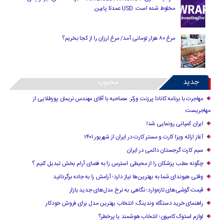
مخلوط شده است. USD عمدتا پایین.
مرغ ۸۰ هزار تومانی آمد/ مرغ ارزان را از کجا بخریم؟
جدید
محبوب
مهاجرت با برنامه کانادا پرزنت ورکر: مصاحبه با آقای مهندس نریمان پورطلایی از
مهاجریست
ایران کمپانی رونمایی شد!
آغاز ارائه ویزا کارت و مستر کارت در ایران از شهریور ۱۴۰۱
سیم کارت گرجستان دائمی در ایران
چگونه مطب پزشکان را از محیطی استرس زا به فضای آرام بخش تبدیل کنیم ؟
وقتی هیوندای شما به بهترین‌ها نیاز دارد؛ آرامش را به جاده برگردانید
قیمت گوشی‌های تازه‌وارد؛ نگاهی به نرخ مدل‌های جدید بازار
راهنمای خرید دستگاه وندینگ: انتخاب بهترین مدل برای فروش خودکار
لوازم استوک کامیون؛ انتخاب هوشمند یا پرخطر؟