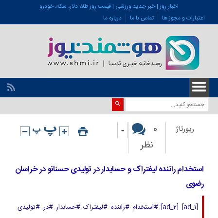
اخبار روز | خبر جدید ورزشی | قیمت روز طلا، دلار، سکه، خودرو
اعتبارات و مجوز ها
تماس با ما
درباره ما
-
0
رپورتاژ
نظر
استخدام راننده لیفتراک و حسابدار در تولیدی حسنانو در خراسان
رضوی
[ad_1] [ad_2] #استخدام #راننده #لیفتراک #حسابدار #در #تولیدی