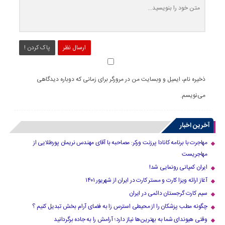
ارسال نظر
پاک کردن !
ذخیره نام، ایمیل و وبسایت من در مرورگر برای زمانی که دوباره دیدگاهی
می‌نویسم.
آخرین اخبار
مهاجرت با برنامه کانادا پرزنت ورکر: مصاحبه با آقای مهندس نریمان پورطلایی از
مهاجریست
ایران کمپانی رونمایی شد!
آغاز ارائه ویزا کارت و مستر کارت در ایران از شهریور ۱۴۰۱
سیم کارت گرجستان دائمی در ایران
چگونه مطب پزشکان را از محیطی استرس زا به فضای آرام بخش تبدیل کنیم ؟
وقتی هیوندای شما به بهترین‌ها نیاز دارد؛ آرامش را به جاده برگردانید