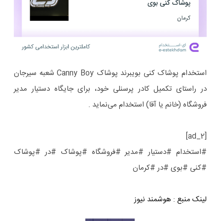
استخدام پوشاک کنی بویبرند پوشاک Canny Boy شعبه سیرجان
در راستای تکمیل کادر پرسنلی خود، برای جایگاه دستیار مدیر
فروشگاه (خانم یا آقا) استخدام می‌نماید .
[ad_2]
#استخدام #دستیار #مدیر #فروشگاه #پوشاک #در #پوشاک
#کنی #بوی #در #کرمان
لینک منبع
:
هوشمند نیوز