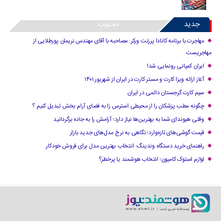
جدید
محبوب
مهاجرت با برنامه کانادا پرزنت ورکر: مصاحبه با آقای مهندس نریمان پورطلایی از
مهاجریست
ایران کمپانی رونمایی شد!
آغاز ارائه ویزا کارت و مستر کارت در ایران از شهریور ۱۴۰۱
سیم کارت گرجستان دائمی در ایران
چگونه مطب پزشکان را از محیطی استرس زا به فضای آرام بخش تبدیل کنیم ؟
وقتی هیوندای شما به بهترین‌ها نیاز دارد؛ آرامش را به جاده برگردانید
قیمت گوشی‌های تازه‌وارد؛ نگاهی به نرخ مدل‌های جدید بازار
راهنمای خرید دستگاه وندینگ: انتخاب بهترین مدل برای فروش خودکار
لوازم استوک کامیون؛ انتخاب هوشمند یا پرخطر؟