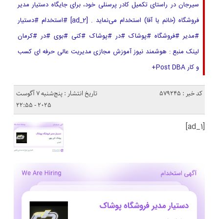
سیرجان در راستای تکمیل کادر پرسنلی خود، برای جایگاه دستیار مدیر
فروشگاه (خانم یا آقا) استخدام می‌نماید . [ad_2] #استخدام #دستیار
#مدیر #فروشگاه #پوشاک #در #پوشاک #کنی #بوی #در #کرمان
لینک منبع : هوشمند نیوز آموزش مجازی مدیریت عالی حرفه ای کسب
و کار Post DBA+
کد خبر : 579245
تاریخ انتشار : پنج‌شنبه 7 آگوست
2025 - 22:55
[ad_1]