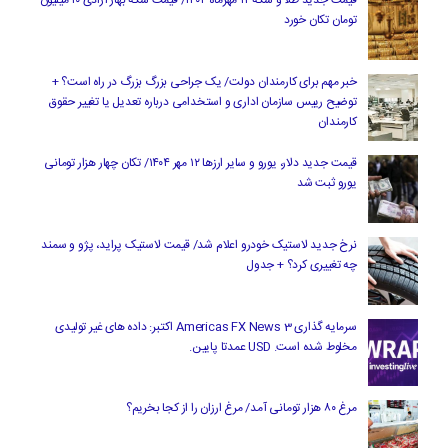
تومان تکان خورد
خبر مهم برای کارمندان دولت/ یک جراحی بزرگ بزرگ در راه است؟ +
توضیح رییس سازمان اداری و استخدامی درباره تعدیل یا تغییر حقوق
کارمندان
قیمت جدید دلار، یورو و سایر ارزها ۱۲ مهر ۱۴۰۴/ تکان چهار هزار تومانی
یورو ثبت شد
نرخ جدید لاستیک خودرو اعلام شد/ قیمت لاستیک پراید، پژو و سمند
چه تغییری کرد؟ + جدول
سرمایه گذاری Americas FX News 3 اکتبر: داده های غیر تولیدی
مخلوط شده است. USD عمدتا پایین.
مرغ ۸۰ هزار تومانی آمد/ مرغ ارزان را از کجا بخریم؟