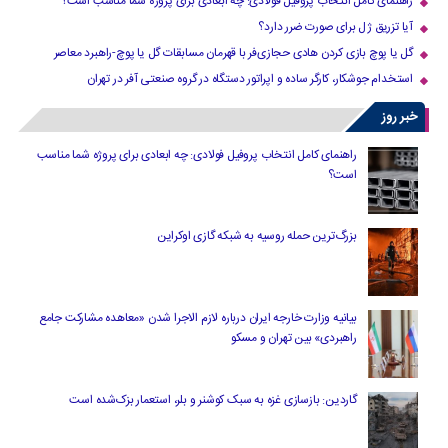
راهنمای کامل انتخاب پروفیل فولادی: چه ابعادی برای پروژه شما مناسب است؟
آیا تزریق ژل برای صورت ضرر دارد​؟
گل یا پوچ بازی کردن هادی حجازی‌فر با قهرمان مسابقات گل یا پوچ-راهبرد معاصر
استخدام جوشکار، کارگر ساده و اپراتور دستگاه در گروه صنعتی آفر در تهران
خبر روز
راهنمای کامل انتخاب پروفیل فولادی: چه ابعادی برای پروژه شما مناسب
است؟
بزرگ‌ترین حمله روسیه به شبکه گازی اوکراین
بیانیه وزارت خارجه ایران درباره لازم‌ الاجرا شدن «معاهده مشارکت جامع
راهبردی» بین تهران و مسکو
گاردین: بازسازی غزه به سبک کوشنر و بلر، استعمار بزک‌شده است