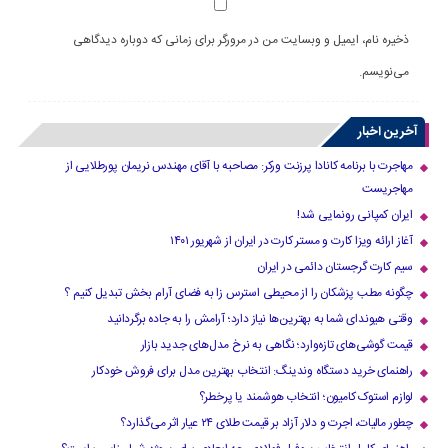
ذخیره نام، ایمیل و وبسایت من در مرورگر برای زمانی که دوباره دیدگاهی
می‌نویسم.
آخرین اخبار
مهاجرت با برنامه کانادا پرزنت ورکر: مصاحبه با آقای مهندس نریمان پورطلایی از
مهاجریست
ایران کمپانی رونمایی شد!
آغاز ارائه ویزا کارت و مستر کارت در ایران از شهریور ۱۴۰۱
سیم کارت گرجستان دائمی در ایران
چگونه مطب پزشکان را از محیطی استرس زا به فضای آرام بخش تبدیل کنیم ؟
وقتی هیوندای شما به بهترین‌ها نیاز دارد؛ آرامش را به جاده برگردانید
قیمت گوشی‌های تازه‌وارد؛ نگاهی به نرخ مدل‌های جدید بازار
راهنمای خرید دستگاه وندینگ: انتخاب بهترین مدل برای فروش خودکار
لوازم استوک کامیون؛ انتخاب هوشمند یا پرخطر؟
چطور مالیات، اجرت و دلار آزاد بر قیمت طلای ۲۴ عیار اثر می‌گذارد؟