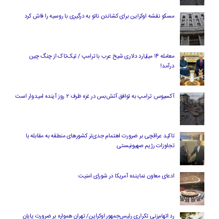
مسکو نقشه اوکراین برای کشاندن ناتو به درگیری با روسیه را فاش کرد
معامله ۱۴ میلیارد دلاری شیخ عرب با ترامپ / تیک‌تاک از چنگ چین
درآمد!
آکسیوس: ترامپ به توافق آتش‌بس در غزه ظرف ۲ روز آینده امیدوار است
تاکید عراقچی بر ضرورت اهتمام جدی‌تر کشورهای منطقه به مقابله با
تجاوزات رژیم صهیونیستی
ادعای معاون نماینده آمریکا در شورای امنیت
رد اتهام‌زنی تکراری رئیس‌جمهور اوکراین/ تهران همواره بر ضرورت پایان