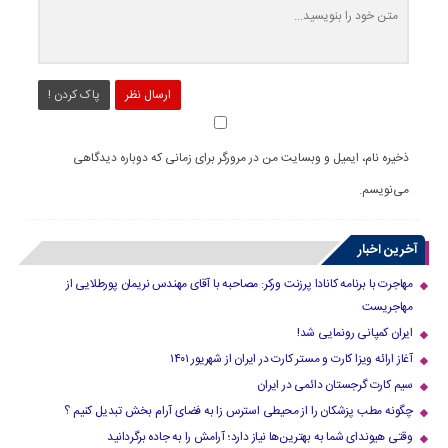
ارسال نظر
پاک کردن !
ذخیره نام، ایمیل و وبسایت من در مرورگر برای زمانی که دوباره دیدگاهی
می‌نویسم.
آخرین اخبار
مهاجرت با برنامه کانادا پرزنت ورکر: مصاحبه با آقای مهندس نریمان پورطلایی از
مهاجریست
ایران کمپانی رونمایی شد!
آغاز ارائه ویزا کارت و مستر کارت در ایران از شهریور ۱۴۰۱
سیم کارت گرجستان دائمی در ایران
چگونه مطب پزشکان را از محیطی استرس زا به فضای آرام بخش تبدیل کنیم ؟
وقتی هیوندای شما به بهترین‌ها نیاز دارد؛ آرامش را به جاده برگردانید