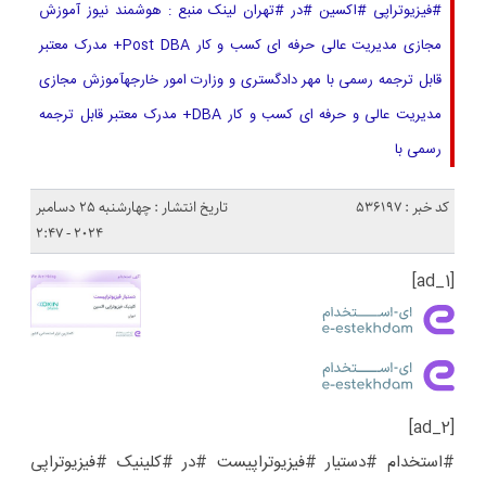
#فیزیوتراپی #اکسین #در #تهران لینک منبع : هوشمند نیوز آموزش
مجازی مدیریت عالی حرفه ای کسب و کار Post DBA+ مدرک معتبر
قابل ترجمه رسمی با مهر دادگستری و وزارت امور خارجهآموزش مجازی
مدیریت عالی و حرفه ای کسب و کار DBA+ مدرک معتبر قابل ترجمه
رسمی با
کد خبر : 536197
تاریخ انتشار : چهارشنبه 25 دسامبر
2024 - 2:47
[ad_1]
[ad_2]
#استخدام #دستیار #فیزیوتراپیست #در #کلینیک #فیزیوتراپی