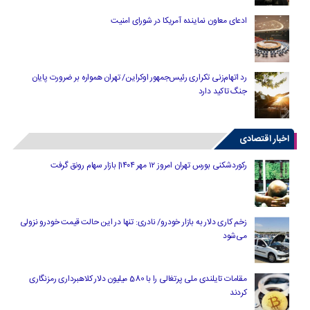
ادعای معاون نماینده آمریکا در شورای امنیت
رد اتهام‌زنی تکراری رئیس‌جمهور اوکراین/ تهران همواره بر ضرورت پایان
جنگ تاکید دارد
اخبار اقتصادی
رکوردشکنی بورس تهران امروز ۱۲ مهر ۱۴۰۴| بازار سهام رونق گرفت
زخم کاری دلار به بازار خودرو/ نادری: تنها در این حالت قیمت خودرو نزولی
می‌شود
مقامات تایلندی ملی پرتغالی را با 580 میلیون دلار کلاهبرداری رمزنگاری
کردند