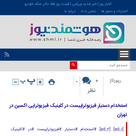
اخبار روز | خبر جدید ورزشی | قیمت روز طلا، دلار، سکه، خودرو
اعتبارات و مجوز ها
تماس با ما
درباره ما
-
0
رپورتاژ
نظر
استخدام دستیار فیزیوتراپیست در کلینیک فیزیوتراپی اکسین در
تهران
[ad_1] [ad_2] #استخدام #دستیار #فیزیوتراپیست #در #کلینیک