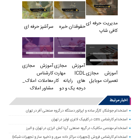
مدیریت حرفه ای
حقوقدان خبره
سرآشپز حرفه ای
کافی شاپ
آموزش مجازی
آموزش مجازی
ICDL مهارت
کارشناس
آموزش مجازی
های رایانه کار
معاملات املاک_
تعمیرات موبایل
درجه یک و دو
مشاور املاک
اخبار مرتبط
استخدام جوشکار، کارگر ساده و اپراتور دستگاه در گروه صنعتی آفر در تهران
استخدام کارشناس crm در کلینیک لاغری لوئیز در تهران
استخدام مهندس مکانیک در گروه صنعتی آریا کمان انرژی در تهران و البرز
استخدام کارشناس فروش (تجهیزات مراکز داده سرور و ذخیره ساز و تجهیزات شبکه)