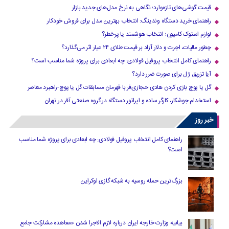
قیمت گوشی‌های تازه‌وارد؛ نگاهی به نرخ مدل‌های جدید بازار
راهنمای خرید دستگاه وندینگ: انتخاب بهترین مدل برای فروش خودکار
لوازم استوک کامیون؛ انتخاب هوشمند یا پرخطر؟
چطور مالیات، اجرت و دلار آزاد بر قیمت طلای ۲۴ عیار اثر می‌گذارد؟
راهنمای کامل انتخاب پروفیل فولادی: چه ابعادی برای پروژه شما مناسب است؟
آیا تزریق ژل برای صورت ضرر دارد​؟
گل یا پوچ بازی کردن هادی حجازی‌فر با قهرمان مسابقات گل یا پوچ-راهبرد معاصر
استخدام جوشکار، کارگر ساده و اپراتور دستگاه در گروه صنعتی آفر در تهران
خبر روز
راهنمای کامل انتخاب پروفیل فولادی: چه ابعادی برای پروژه شما مناسب
است؟
بزرگ‌ترین حمله روسیه به شبکه گازی اوکراین
بیانیه وزارت خارجه ایران درباره لازم‌ الاجرا شدن «معاهده مشارکت جامع