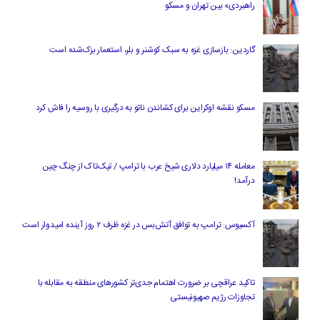
راهبردی» بین تهران و مسکو
گاردین: بازسازی غزه به سبک کوشنر و بلر، استعمار بزک‌شده است
مسکو نقشه اوکراین برای کشاندن ناتو به درگیری با روسیه را فاش کرد
معامله ۱۴ میلیارد دلاری شیخ عرب با ترامپ / تیک‌تاک از چنگ چین
درآمد!
آکسیوس: ترامپ به توافق آتش‌بس در غزه ظرف ۲ روز آینده امیدوار است
تاکید عراقچی بر ضرورت اهتمام جدی‌تر کشورهای منطقه به مقابله با
تجاوزات رژیم صهیونیستی