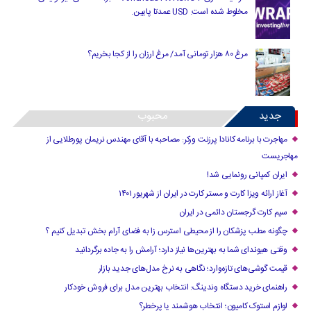
مخلوط شده است. USD عمدتا پایین.
مرغ ۸۰ هزار تومانی آمد/ مرغ ارزان را از کجا بخریم؟
جدید
محبوب
مهاجرت با برنامه کانادا پرزنت ورکر: مصاحبه با آقای مهندس نریمان پورطلایی از
مهاجریست
ایران کمپانی رونمایی شد!
آغاز ارائه ویزا کارت و مستر کارت در ایران از شهریور ۱۴۰۱
سیم کارت گرجستان دائمی در ایران
چگونه مطب پزشکان را از محیطی استرس زا به فضای آرام بخش تبدیل کنیم ؟
وقتی هیوندای شما به بهترین‌ها نیاز دارد؛ آرامش را به جاده برگردانید
قیمت گوشی‌های تازه‌وارد؛ نگاهی به نرخ مدل‌های جدید بازار
راهنمای خرید دستگاه وندینگ: انتخاب بهترین مدل برای فروش خودکار
لوازم استوک کامیون؛ انتخاب هوشمند یا پرخطر؟