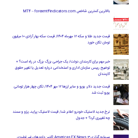
بالاترین کمترین شاخص MT4 – forexmt4indicators.com
قیمت جدید طلا و سکه ۱۲ مهرماه ۱۴۰۴/ قیمت سکه بهار آزادی ۱۰ میلیون
تومان تکان خورد
خبر مهم برای کارمندان دولت/ یک جراحی بزرگ بزرگ در راه است؟ +
توضیح رییس سازمان اداری و استخدامی درباره تعدیل یا تغییر حقوق
کارمندان
قیمت جدید دلار، یورو و سایر ارزها ۱۲ مهر ۱۴۰۴/ تکان چهار هزار تومانی
یورو ثبت شد
نرخ جدید لاستیک خودرو اعلام شد/ قیمت لاستیک پراید، پژو و سمند
چه تغییری کرد؟ + جدول
سرمایه گذاری Americas FX News 3 اکتبر: داده های غیر تولیدی