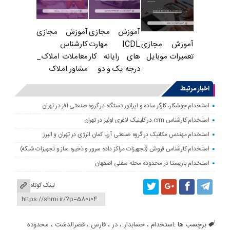
آموزش مجازی
آموزش مجازی
ICDL مهارت
کارشناس
آموزش مجازی
های رایانه کار
معاملات املاک_
تعمیرات موبایل
درجه یک و دو
مشاور املاک
اخبار مرتبط
استخدام جوشکار، کارگر ساده و اپراتور دستگاه در گروه صنعتی آفر در تهران
استخدام کارشناس crm در کلینیک لاغری لوئیز در تهران
استخدام مهندس مکانیک در گروه صنعتی آریا کمان انرژی در تهران و البرز
استخدام کارشناس فروش (تجهیزات مراکز داده سرور و ذخیره ساز و تجهیزات شبکه)
استخدام باریستا در محدوده محله سفلی اصفهان
لینک کوتاه
برچسب ها :
استخدام
،
حسابدار
،
در
،
فارس
،
قصرالدشت
،
محدوده