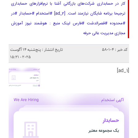
کار در حسابداری شرکت‌های بازرگانی آشنا با نرم‌افزارهای حسابداری
ترجیحا برنامه شایگان نیازمند است. [ad_2] #استخدام #حسابدار #در
#محدوده #قصرالدشت #فارس لینک منبع : هوشمند نیوز آموزش
مجازی مدیریت عالی حرفه
کد خبر : 580104
تاریخ انتشار : پنج‌شنبه 14 آگوست
2025 - 15:21
[ad_1]