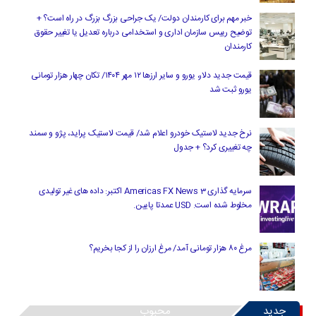
خبر مهم برای کارمندان دولت/ یک جراحی بزرگ بزرگ در راه است؟ +
توضیح رییس سازمان اداری و استخدامی درباره تعدیل یا تغییر حقوق
کارمندان
قیمت جدید دلار، یورو و سایر ارزها ۱۲ مهر ۱۴۰۴/ تکان چهار هزار تومانی
یورو ثبت شد
نرخ جدید لاستیک خودرو اعلام شد/ قیمت لاستیک پراید، پژو و سمند
چه تغییری کرد؟ + جدول
سرمایه گذاری Americas FX News 3 اکتبر: داده های غیر تولیدی
مخلوط شده است. USD عمدتا پایین.
مرغ ۸۰ هزار تومانی آمد/ مرغ ارزان را از کجا بخریم؟
جدید
محبوب