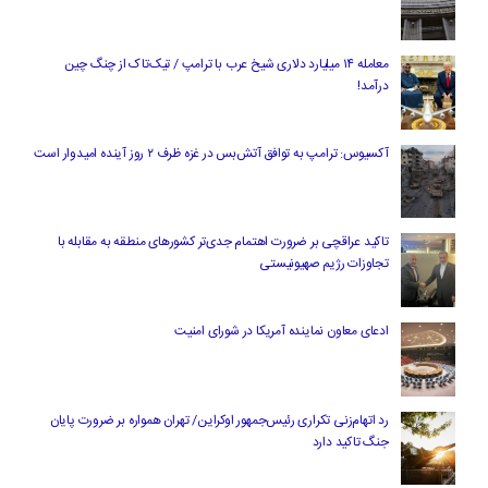
معامله ۱۴ میلیارد دلاری شیخ عرب با ترامپ / تیک‌تاک از چنگ چین
درآمد!
آکسیوس: ترامپ به توافق آتش‌بس در غزه ظرف ۲ روز آینده امیدوار است
تاکید عراقچی بر ضرورت اهتمام جدی‌تر کشورهای منطقه به مقابله با
تجاوزات رژیم صهیونیستی
ادعای معاون نماینده آمریکا در شورای امنیت
رد اتهام‌زنی تکراری رئیس‌جمهور اوکراین/ تهران همواره بر ضرورت پایان
جنگ تاکید دارد