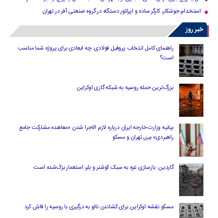
استخدام جوشکار، کارگر ساده و اپراتور دستگاه در گروه صنعتی آفر در تهران
خبر روز
راهنمای کامل انتخاب پروفیل فولادی: چه ابعادی برای پروژه شما مناسب
است؟
بزرگ‌ترین حمله روسیه به شبکه گازی اوکراین
بیانیه وزارت خارجه ایران درباره لازم‌ الاجرا شدن «معاهده مشارکت جامع
راهبردی» بین تهران و مسکو
گاردین: بازسازی غزه به سبک کوشنر و بلر، استعمار بزک‌شده است
مسکو نقشه اوکراین برای کشاندن ناتو به درگیری با روسیه را فاش کرد