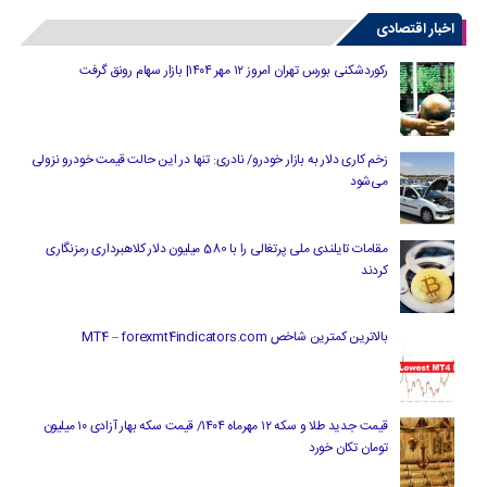
اخبار اقتصادی
رکوردشکنی بورس تهران امروز ۱۲ مهر ۱۴۰۴| بازار سهام رونق گرفت
زخم کاری دلار به بازار خودرو/ نادری: تنها در این حالت قیمت خودرو نزولی
می‌شود
مقامات تایلندی ملی پرتغالی را با 580 میلیون دلار کلاهبرداری رمزنگاری
کردند
بالاترین کمترین شاخص MT4 – forexmt4indicators.com
قیمت جدید طلا و سکه ۱۲ مهرماه ۱۴۰۴/ قیمت سکه بهار آزادی ۱۰ میلیون
تومان تکان خورد