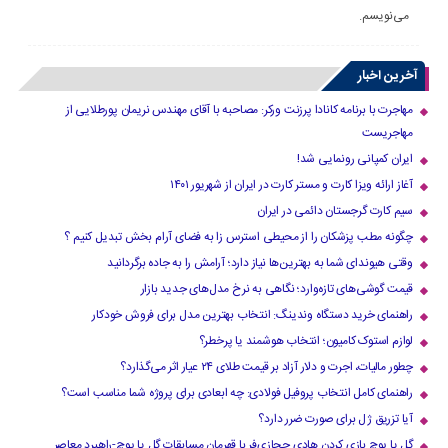
می‌نویسم.
آخرین اخبار
مهاجرت با برنامه کانادا پرزنت ورکر: مصاحبه با آقای مهندس نریمان پورطلایی از
مهاجریست
ایران کمپانی رونمایی شد!
آغاز ارائه ویزا کارت و مستر کارت در ایران از شهریور ۱۴۰۱
سیم کارت گرجستان دائمی در ایران
چگونه مطب پزشکان را از محیطی استرس زا به فضای آرام بخش تبدیل کنیم ؟
وقتی هیوندای شما به بهترین‌ها نیاز دارد؛ آرامش را به جاده برگردانید
قیمت گوشی‌های تازه‌وارد؛ نگاهی به نرخ مدل‌های جدید بازار
راهنمای خرید دستگاه وندینگ: انتخاب بهترین مدل برای فروش خودکار
لوازم استوک کامیون؛ انتخاب هوشمند یا پرخطر؟
چطور مالیات، اجرت و دلار آزاد بر قیمت طلای ۲۴ عیار اثر می‌گذارد؟
راهنمای کامل انتخاب پروفیل فولادی: چه ابعادی برای پروژه شما مناسب است؟
آیا تزریق ژل برای صورت ضرر دارد​؟
گل یا پوچ بازی کردن هادی حجازی‌فر با قهرمان مسابقات گل یا پوچ-راهبرد معاصر