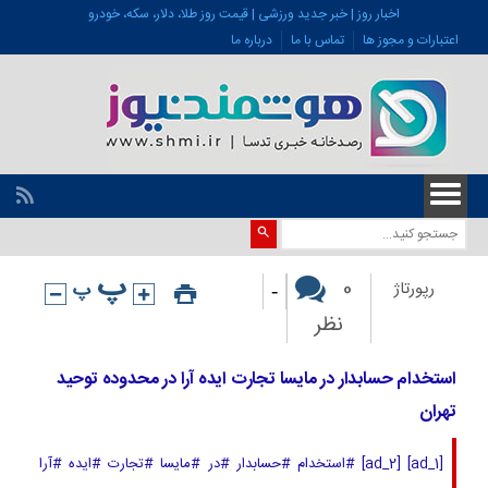
اخبار روز | خبر جدید ورزشی | قیمت روز طلا، دلار، سکه، خودرو
اعتبارات و مجوز ها
تماس با ما
درباره ما
-
0
رپورتاژ
نظر
استخدام حسابدار در مایسا تجارت ایده آرا در محدوده توحید
تهران
[ad_1] [ad_2] #استخدام #حسابدار #در #مایسا #تجارت #ایده #آرا