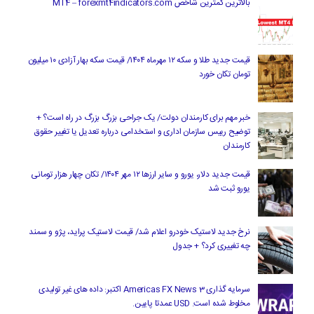
بالاترین کمترین شاخص MT4 – forexmt4indicators.com
قیمت جدید طلا و سکه ۱۲ مهرماه ۱۴۰۴/ قیمت سکه بهار آزادی ۱۰ میلیون
تومان تکان خورد
خبر مهم برای کارمندان دولت/ یک جراحی بزرگ بزرگ در راه است؟ +
توضیح رییس سازمان اداری و استخدامی درباره تعدیل یا تغییر حقوق
کارمندان
قیمت جدید دلار، یورو و سایر ارزها ۱۲ مهر ۱۴۰۴/ تکان چهار هزار تومانی
یورو ثبت شد
نرخ جدید لاستیک خودرو اعلام شد/ قیمت لاستیک پراید، پژو و سمند
چه تغییری کرد؟ + جدول
سرمایه گذاری Americas FX News 3 اکتبر: داده های غیر تولیدی
مخلوط شده است. USD عمدتا پایین.