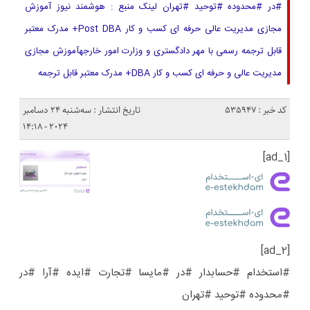
#در #محدوده #توحید #تهران لینک منبع : هوشمند نیوز آموزش
مجازی مدیریت عالی حرفه ای کسب و کار Post DBA+ مدرک معتبر
قابل ترجمه رسمی با مهر دادگستری و وزارت امور خارجهآموزش مجازی
مدیریت عالی و حرفه ای کسب و کار DBA+ مدرک معتبر قابل ترجمه
کد خبر : 535947
تاریخ انتشار : سه‌شنبه 24 دسامبر
2024 - 14:18
[ad_1]
[ad_2]
#استخدام #حسابدار #در #مایسا #تجارت #ایده #آرا #در
#محدوده #توحید #تهران