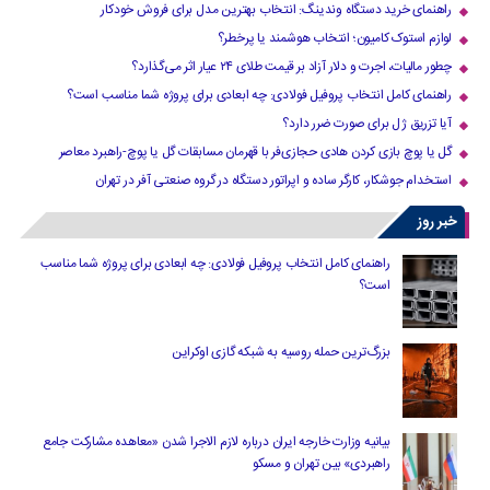
راهنمای خرید دستگاه وندینگ: انتخاب بهترین مدل برای فروش خودکار
لوازم استوک کامیون؛ انتخاب هوشمند یا پرخطر؟
چطور مالیات، اجرت و دلار آزاد بر قیمت طلای ۲۴ عیار اثر می‌گذارد؟
راهنمای کامل انتخاب پروفیل فولادی: چه ابعادی برای پروژه شما مناسب است؟
آیا تزریق ژل برای صورت ضرر دارد​؟
گل یا پوچ بازی کردن هادی حجازی‌فر با قهرمان مسابقات گل یا پوچ-راهبرد معاصر
استخدام جوشکار، کارگر ساده و اپراتور دستگاه در گروه صنعتی آفر در تهران
خبر روز
راهنمای کامل انتخاب پروفیل فولادی: چه ابعادی برای پروژه شما مناسب
است؟
بزرگ‌ترین حمله روسیه به شبکه گازی اوکراین
بیانیه وزارت خارجه ایران درباره لازم‌ الاجرا شدن «معاهده مشارکت جامع
راهبردی» بین تهران و مسکو