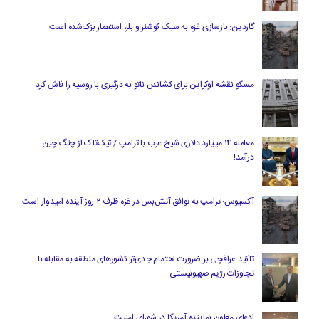
گاردین: بازسازی غزه به سبک کوشنر و بلر، استعمار بزک‌شده است
مسکو نقشه اوکراین برای کشاندن ناتو به درگیری با روسیه را فاش کرد
معامله ۱۴ میلیارد دلاری شیخ عرب با ترامپ / تیک‌تاک از چنگ چین
درآمد!
آکسیوس: ترامپ به توافق آتش‌بس در غزه ظرف ۲ روز آینده امیدوار است
تاکید عراقچی بر ضرورت اهتمام جدی‌تر کشورهای منطقه به مقابله با
تجاوزات رژیم صهیونیستی
ادعای معاون نماینده آمریکا در شورای امنیت