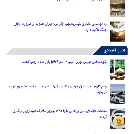
رد اتهام‌زنی تکراری رئیس‌جمهور اوکراین/ تهران همواره بر ضرورت پایان
جنگ تاکید دارد
اخبار اقتصادی
رکوردشکنی بورس تهران امروز ۱۲ مهر ۱۴۰۴| بازار سهام رونق گرفت
زخم کاری دلار به بازار خودرو/ نادری: تنها در این حالت قیمت خودرو نزولی
می‌شود
مقامات تایلندی ملی پرتغالی را با 580 میلیون دلار کلاهبرداری رمزنگاری
کردند