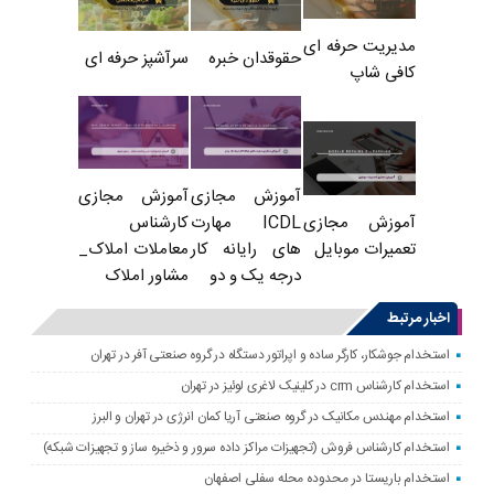
مدیریت حرفه ای
حقوقدان خبره
سرآشپز حرفه ای
کافی شاپ
آموزش مجازی
آموزش مجازی
ICDL مهارت
کارشناس
آموزش مجازی
های رایانه کار
معاملات املاک_
تعمیرات موبایل
درجه یک و دو
مشاور املاک
اخبار مرتبط
استخدام جوشکار، کارگر ساده و اپراتور دستگاه در گروه صنعتی آفر در تهران
استخدام کارشناس crm در کلینیک لاغری لوئیز در تهران
استخدام مهندس مکانیک در گروه صنعتی آریا کمان انرژی در تهران و البرز
استخدام کارشناس فروش (تجهیزات مراکز داده سرور و ذخیره ساز و تجهیزات شبکه)
استخدام باریستا در محدوده محله سفلی اصفهان