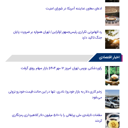
ادعای معاون نماینده آمریکا در شورای امنیت
رد اتهام‌زنی تکراری رئیس‌جمهور اوکراین/ تهران همواره بر ضرورت پایان
جنگ تاکید دارد
اخبار اقتصادی
رکوردشکنی بورس تهران امروز ۱۲ مهر ۱۴۰۴| بازار سهام رونق گرفت
زخم کاری دلار به بازار خودرو/ نادری: تنها در این حالت قیمت خودرو نزولی
می‌شود
مقامات تایلندی ملی پرتغالی را با 580 میلیون دلار کلاهبرداری رمزنگاری
کردند