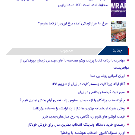
مخلوط شده است. USD عمدتا پایین.
مرغ ۸۰ هزار تومانی آمد/ مرغ ارزان را از کجا بخریم؟
جدید
محبوب
مهاجرت با برنامه کانادا پرزنت ورکر: مصاحبه با آقای مهندس نریمان پورطلایی از
مهاجریست
ایران کمپانی رونمایی شد!
آغاز ارائه ویزا کارت و مستر کارت در ایران از شهریور ۱۴۰۱
سیم کارت گرجستان دائمی در ایران
چگونه مطب پزشکان را از محیطی استرس زا به فضای آرام بخش تبدیل کنیم ؟
وقتی هیوندای شما به بهترین‌ها نیاز دارد؛ آرامش را به جاده برگردانید
قیمت گوشی‌های تازه‌وارد؛ نگاهی به نرخ مدل‌های جدید بازار
راهنمای خرید دستگاه وندینگ: انتخاب بهترین مدل برای فروش خودکار
لوازم استوک کامیون؛ انتخاب هوشمند یا پرخطر؟