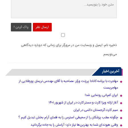
ارسال نظر
پاک کردن !
ذخیره نام، ایمیل و وبسایت من در مرورگر برای زمانی که دوباره دیدگاهی
می‌نویسم.
آخرین اخبار
مهاجرت با برنامه کانادا پرزنت ورکر: مصاحبه با آقای مهندس نریمان پورطلایی از
مهاجریست
ایران کمپانی رونمایی شد!
آغاز ارائه ویزا کارت و مستر کارت در ایران از شهریور ۱۴۰۱
سیم کارت گرجستان دائمی در ایران
چگونه مطب پزشکان را از محیطی استرس زا به فضای آرام بخش تبدیل کنیم ؟
وقتی هیوندای شما به بهترین‌ها نیاز دارد؛ آرامش را به جاده برگردانید