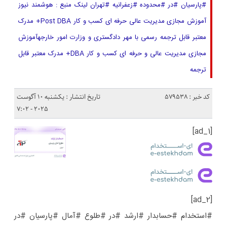
#پارسیان #در #محدوده #زعفرانیه #تهران لینک منبع : هوشمند نیوز
آموزش مجازی مدیریت عالی حرفه ای کسب و کار Post DBA+ مدرک
معتبر قابل ترجمه رسمی با مهر دادگستری و وزارت امور خارجهآموزش
مجازی مدیریت عالی و حرفه ای کسب و کار DBA+ مدرک معتبر قابل
ترجمه
کد خبر : 579538
تاریخ انتشار : یکشنبه 10 آگوست
2025 - 7:02
[ad_1]
[ad_2]
#استخدام #حسابدار #ارشد #در #طلوع #آمال #پارسیان #در