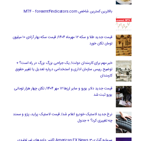
بالاترین کمترین شاخص MT4 – forexmt4indicators.com
قیمت جدید طلا و سکه ۱۲ مهرماه ۱۴۰۴/ قیمت سکه بهار آزادی ۱۰ میلیون
تومان تکان خورد
خبر مهم برای کارمندان دولت/ یک جراحی بزرگ بزرگ در راه است؟ +
توضیح رییس سازمان اداری و استخدامی درباره تعدیل یا تغییر حقوق
کارمندان
قیمت جدید دلار، یورو و سایر ارزها ۱۲ مهر ۱۴۰۴/ تکان چهار هزار تومانی
یورو ثبت شد
نرخ جدید لاستیک خودرو اعلام شد/ قیمت لاستیک پراید، پژو و سمند
چه تغییری کرد؟ + جدول
سرمایه گذاری Americas FX News 3 اکتبر: داده های غیر تولیدی