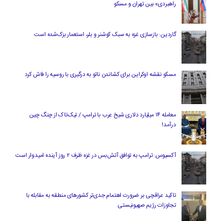
راهبردی» بین تهران و مسکو
گاردین: بازسازی غزه به سبک کوشنر و بلر، استعمار بزک‌شده است
مسکو نقشه اوکراین برای کشاندن ناتو به درگیری با روسیه را فاش کرد
معامله ۱۴ میلیارد دلاری شیخ عرب با ترامپ / تیک‌تاک از چنگ چین
درآمد!
آکسیوس: ترامپ به توافق آتش‌بس در غزه ظرف ۲ روز آینده امیدوار است
تاکید عراقچی بر ضرورت اهتمام جدی‌تر کشورهای منطقه به مقابله با
تجاوزات رژیم صهیونیستی