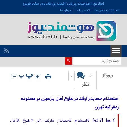
اخبار روز | خبر جدید ورزشی | قیمت روز طلا، دلار، سکه، خودرو
اعتبارات و مجوز ها
تماس با ما
درباره ما
-
0
رپورتاژ
نظر
استخدام حسابدار ارشد در طلوع آمال پارسیان در محدوده
زعفرانیه تهران
[ad_1] [ad_2] #استخدام #حسابدار #ارشد #در #طلوع #آمال