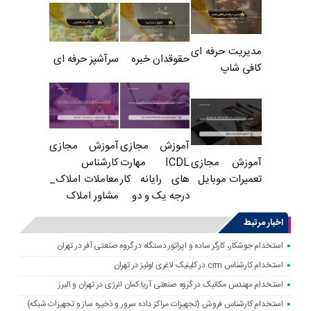
مدیریت حرفه ای
حقوقدان خبره
سرآشپز حرفه ای
کافی شاپ
آموزش مجازی
آموزش مجازی
ICDL مهارت
کارشناس
آموزش مجازی
های رایانه کار
معاملات املاک_
تعمیرات موبایل
درجه یک و دو
مشاور املاک
اخبار مرتبط
استخدام جوشکار، کارگر ساده و اپراتور دستگاه در گروه صنعتی آفر در تهران
استخدام کارشناس crm در کلینیک لاغری لوئیز در تهران
استخدام مهندس مکانیک در گروه صنعتی آریا کمان انرژی در تهران و البرز
استخدام کارشناس فروش (تجهیزات مراکز داده سرور و ذخیره ساز و تجهیزات شبکه)