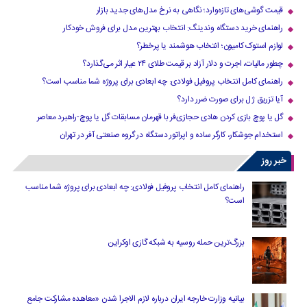
قیمت گوشی‌های تازه‌وارد؛ نگاهی به نرخ مدل‌های جدید بازار
راهنمای خرید دستگاه وندینگ: انتخاب بهترین مدل برای فروش خودکار
لوازم استوک کامیون؛ انتخاب هوشمند یا پرخطر؟
چطور مالیات، اجرت و دلار آزاد بر قیمت طلای ۲۴ عیار اثر می‌گذارد؟
راهنمای کامل انتخاب پروفیل فولادی: چه ابعادی برای پروژه شما مناسب است؟
آیا تزریق ژل برای صورت ضرر دارد​؟
گل یا پوچ بازی کردن هادی حجازی‌فر با قهرمان مسابقات گل یا پوچ-راهبرد معاصر
استخدام جوشکار، کارگر ساده و اپراتور دستگاه در گروه صنعتی آفر در تهران
خبر روز
راهنمای کامل انتخاب پروفیل فولادی: چه ابعادی برای پروژه شما مناسب
است؟
بزرگ‌ترین حمله روسیه به شبکه گازی اوکراین
بیانیه وزارت خارجه ایران درباره لازم‌ الاجرا شدن «معاهده مشارکت جامع