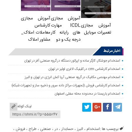
آموزش مجازی
آموزش مجازی
ICDL مهارت
کارشناس
آموزش مجازی
های رایانه کار
معاملات املاک_
تعمیرات موبایل
درجه یک و دو
مشاور املاک
اخبار مرتبط
استخدام جوشکار، کارگر ساده و اپراتور دستگاه در گروه صنعتی آفر در تهران
استخدام کارشناس crm در کلینیک لاغری لوئیز در تهران
استخدام مهندس مکانیک در گروه صنعتی آریا کمان انرژی در تهران و البرز
استخدام کارشناس فروش (تجهیزات مراکز داده سرور و ذخیره ساز و تجهیزات شبکه)
استخدام باریستا در محدوده محله سفلی اصفهان
لینک کوتاه
برچسب ها :
استخدام
،
البرز
،
حسابدار
،
در
،
صنعتی
،
طراح
،
فروش
،