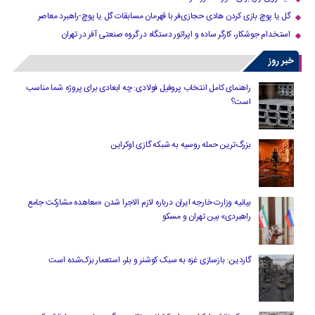
گل یا پوچ بازی کردن هادی حجازی‌فر با قهرمان مسابقات گل یا پوچ-راهبرد معاصر
استخدام جوشکار، کارگر ساده و اپراتور دستگاه در گروه صنعتی آفر در تهران
خبر روز
راهنمای کامل انتخاب پروفیل فولادی: چه ابعادی برای پروژه شما مناسب
است؟
بزرگ‌ترین حمله روسیه به شبکه گازی اوکراین
بیانیه وزارت خارجه ایران درباره لازم‌ الاجرا شدن «معاهده مشارکت جامع
راهبردی» بین تهران و مسکو
گاردین: بازسازی غزه به سبک کوشنر و بلر، استعمار بزک‌شده است