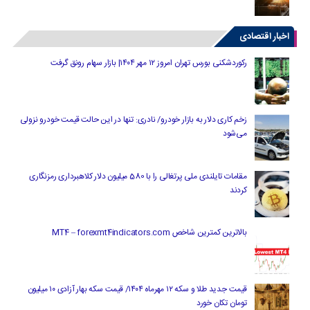
اخبار اقتصادی
رکوردشکنی بورس تهران امروز ۱۲ مهر ۱۴۰۴| بازار سهام رونق گرفت
زخم کاری دلار به بازار خودرو/ نادری: تنها در این حالت قیمت خودرو نزولی
می‌شود
مقامات تایلندی ملی پرتغالی را با 580 میلیون دلار کلاهبرداری رمزنگاری
کردند
بالاترین کمترین شاخص MT4 – forexmt4indicators.com
قیمت جدید طلا و سکه ۱۲ مهرماه ۱۴۰۴/ قیمت سکه بهار آزادی ۱۰ میلیون
تومان تکان خورد