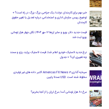
خبر مهم برای کارمندان دولت/ یک جراحی بزرگ بزرگ در راه است؟ +
توضیح رییس سازمان اداری و استخدامی درباره تعدیل یا تغییر حقوق
کارمندان
قیمت جدید دلار، یورو و سایر ارزها ۱۲ مهر ۱۴۰۴/ تکان چهار هزار تومانی
یورو ثبت شد
نرخ جدید لاستیک خودرو اعلام شد/ قیمت لاستیک پراید، پژو و سمند
چه تغییری کرد؟ + جدول
سرمایه گذاری Americas FX News 3 اکتبر: داده های غیر تولیدی
مخلوط شده است. USD عمدتا پایین.
مرغ ۸۰ هزار تومانی آمد/ مرغ ارزان را از کجا بخریم؟