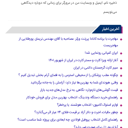
ذخیره نام، ایمیل و وبسایت من در مرورگر برای زمانی که دوباره دیدگاهی
می‌نویسم.
آخرین اخبار
مهاجرت با برنامه کانادا پرزنت ورکر: مصاحبه با آقای مهندس نریمان پورطلایی از
مهاجریست
ایران کمپانی رونمایی شد!
آغاز ارائه ویزا کارت و مستر کارت در ایران از شهریور ۱۴۰۱
سیم کارت گرجستان دائمی در ایران
چگونه مطب پزشکان را از محیطی استرس زا به فضای آرام بخش تبدیل کنیم ؟
وقتی هیوندای شما به بهترین‌ها نیاز دارد؛ آرامش را به جاده برگردانید
قیمت گوشی‌های تازه‌وارد؛ نگاهی به نرخ مدل‌های جدید بازار
راهنمای خرید دستگاه وندینگ: انتخاب بهترین مدل برای فروش خودکار
لوازم استوک کامیون؛ انتخاب هوشمند یا پرخطر؟
چطور مالیات، اجرت و دلار آزاد بر قیمت طلای ۲۴ عیار اثر می‌گذارد؟
راهنمای کامل انتخاب پروفیل فولادی: چه ابعادی برای پروژه شما مناسب است؟
آیا تزریق ژل برای صورت ضرر دارد​؟