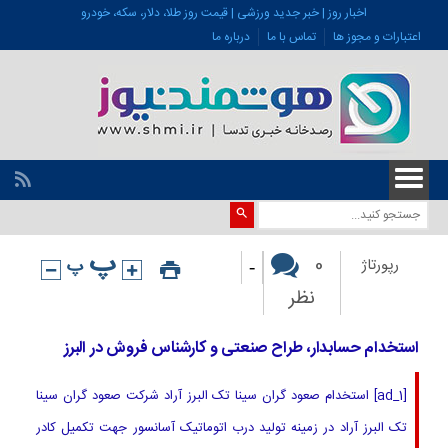
اخبار روز | خبر جدید ورزشی | قیمت روز طلا، دلار، سکه، خودرو
اعتبارات و مجوز ها
تماس با ما
درباره ما
-
0
رپورتاژ
نظر
استخدام حسابدار، طراح صنعتی و کارشناس فروش در البرز
[ad_1] استخدام صعود گران سینا تک البرز آراد شرکت صعود گران سینا
تک البرز آراد در زمینه تولید درب اتوماتیک آسانسور جهت تکمیل کادر