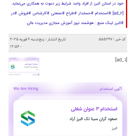
خود در استان‌ البرز از افراد واجد شرایط زیر دعوت به همکاری می‌نماید.
[ad_2] #استخدام #حسابدار #طراح #صنعتی #کارشناس #فروش #در
#البرز لینک منبع : هوشمند نیوز آموزش مجازی مدیریت عالی
کد خبر : 555247
تاریخ انتشار : پنج‌شنبه 6 فوریه 2025
- 12:56
[ad_1]