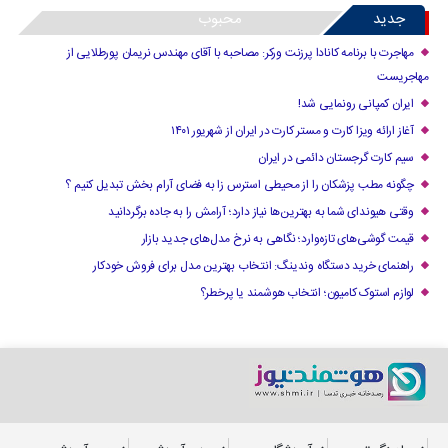
جدید
محبوب
مهاجرت با برنامه کانادا پرزنت ورکر: مصاحبه با آقای مهندس نریمان پورطلایی از
مهاجریست
ایران کمپانی رونمایی شد!
آغاز ارائه ویزا کارت و مستر کارت در ایران از شهریور ۱۴۰۱
سیم کارت گرجستان دائمی در ایران
چگونه مطب پزشکان را از محیطی استرس زا به فضای آرام بخش تبدیل کنیم ؟
وقتی هیوندای شما به بهترین‌ها نیاز دارد؛ آرامش را به جاده برگردانید
قیمت گوشی‌های تازه‌وارد؛ نگاهی به نرخ مدل‌های جدید بازار
راهنمای خرید دستگاه وندینگ: انتخاب بهترین مدل برای فروش خودکار
لوازم استوک کامیون؛ انتخاب هوشمند یا پرخطر؟