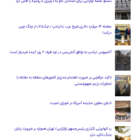
مسکو نقشه اوکراین برای کشاندن ناتو به درگیری با روسیه را فاش کرد
معامله ۱۴ میلیارد دلاری شیخ عرب با ترامپ / تیک‌تاک از چنگ چین
درآمد!
آکسیوس: ترامپ به توافق آتش‌بس در غزه ظرف ۲ روز آینده امیدوار است
تاکید عراقچی بر ضرورت اهتمام جدی‌تر کشورهای منطقه به مقابله با
تجاوزات رژیم صهیونیستی
ادعای معاون نماینده آمریکا در شورای امنیت
رد اتهام‌زنی تکراری رئیس‌جمهور اوکراین/ تهران همواره بر ضرورت پایان
جنگ تاکید دارد