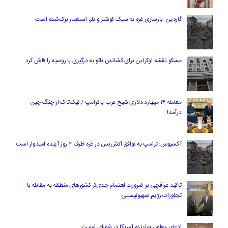
گاردین: بازسازی غزه به سبک کوشنر و بلر، استعمار بزک‌شده است
مسکو نقشه اوکراین برای کشاندن ناتو به درگیری با روسیه را فاش کرد
معامله ۱۴ میلیارد دلاری شیخ عرب با ترامپ / تیک‌تاک از چنگ چین
درآمد!
آکسیوس: ترامپ به توافق آتش‌بس در غزه ظرف ۲ روز آینده امیدوار است
تاکید عراقچی بر ضرورت اهتمام جدی‌تر کشورهای منطقه به مقابله با
تجاوزات رژیم صهیونیستی
ادعای معاون نماینده آمریکا در شورای امنیت