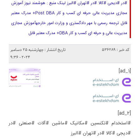
#در #دیجی #کالا #در #تهران #البرز لینک منبع : هوشمند نیوز آموزش
مجازی مدیریت عالی حرفه ای کسب و کار Post DBA+ مدرک معتبر
قابل ترجمه رسمی با مهر دادگستری و وزارت امور خارجهآموزش مجازی
مدیریت عالی و حرفه ای کسب و کار DBA+ مدرک معتبر قابل
کد خبر : 536289
تاریخ انتشار : چهارشنبه 25 دسامبر
2024 - 9:36
[ad_1]
[ad_2]
#استخدام #تکنسین #مکانیک #ماشین #آلات #صنعتی #در
#دیجی #کالا #در #تهران #البرز