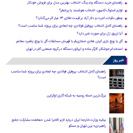
راهنمای خرید دستگاه وندینگ: انتخاب بهترین مدل برای فروش خودکار
لوازم استوک کامیون؛ انتخاب هوشمند یا پرخطر؟
چطور مالیات، اجرت و دلار آزاد بر قیمت طلای ۲۴ عیار اثر می‌گذارد؟
راهنمای کامل انتخاب پروفیل فولادی: چه ابعادی برای پروژه شما مناسب است؟
آیا تزریق ژل برای صورت ضرر دارد​؟
گل یا پوچ بازی کردن هادی حجازی‌فر با قهرمان مسابقات گل یا پوچ-راهبرد معاصر
استخدام جوشکار، کارگر ساده و اپراتور دستگاه در گروه صنعتی آفر در تهران
خبر روز
راهنمای کامل انتخاب پروفیل فولادی: چه ابعادی برای پروژه شما مناسب
است؟
بزرگ‌ترین حمله روسیه به شبکه گازی اوکراین
بیانیه وزارت خارجه ایران درباره لازم‌ الاجرا شدن «معاهده مشارکت جامع
راهبردی» بین تهران و مسکو