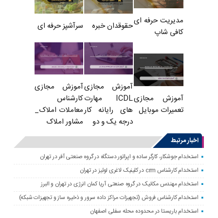
مدیریت حرفه ای
حقوقدان خبره
سرآشپز حرفه ای
کافی شاپ
آموزش مجازی
آموزش مجازی
ICDL مهارت
کارشناس
آموزش مجازی
های رایانه کار
معاملات املاک_
تعمیرات موبایل
درجه یک و دو
مشاور املاک
اخبار مرتبط
استخدام جوشکار، کارگر ساده و اپراتور دستگاه در گروه صنعتی آفر در تهران
استخدام کارشناس crm در کلینیک لاغری لوئیز در تهران
استخدام مهندس مکانیک در گروه صنعتی آریا کمان انرژی در تهران و البرز
استخدام کارشناس فروش (تجهیزات مراکز داده سرور و ذخیره ساز و تجهیزات شبکه)
استخدام باریستا در محدوده محله سفلی اصفهان