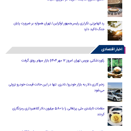
رد اتهام‌زنی تکراری رئیس‌جمهور اوکراین/ تهران همواره بر ضرورت پایان
جنگ تاکید دارد
اخبار اقتصادی
رکوردشکنی بورس تهران امروز ۱۲ مهر ۱۴۰۴| بازار سهام رونق گرفت
زخم کاری دلار به بازار خودرو/ نادری: تنها در این حالت قیمت خودرو نزولی
می‌شود
مقامات تایلندی ملی پرتغالی را با 580 میلیون دلار کلاهبرداری رمزنگاری
کردند