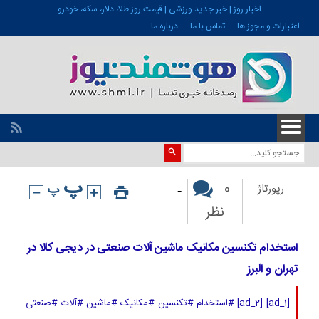
اخبار روز | خبر جدید ورزشی | قیمت روز طلا، دلار، سکه، خودرو
اعتبارات و مجوز ها
تماس با ما
درباره ما
-
0
رپورتاژ
نظر
استخدام تکنسین مکانیک ماشین آلات صنعتی در دیجی کالا در
تهران و البرز
[ad_1] [ad_2] #استخدام #تکنسین #مکانیک #ماشین #آلات #صنعتی