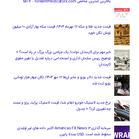
بالاترین کمترین شاخص MT4 – forexmt4indicators.com
قیمت جدید طلا و سکه ۱۲ مهرماه ۱۴۰۴/ قیمت سکه بهار آزادی ۱۰ میلیون
تومان تکان خورد
خبر مهم برای کارمندان دولت/ یک جراحی بزرگ بزرگ در راه است؟ +
توضیح رییس سازمان اداری و استخدامی درباره تعدیل یا تغییر حقوق
کارمندان
قیمت جدید دلار، یورو و سایر ارزها ۱۲ مهر ۱۴۰۴/ تکان چهار هزار تومانی
یورو ثبت شد
نرخ جدید لاستیک خودرو اعلام شد/ قیمت لاستیک پراید، پژو و سمند
چه تغییری کرد؟ + جدول
سرمایه گذاری Americas FX News 3 اکتبر: داده های غیر تولیدی
مخلوط شده است. USD عمدتا پایین.