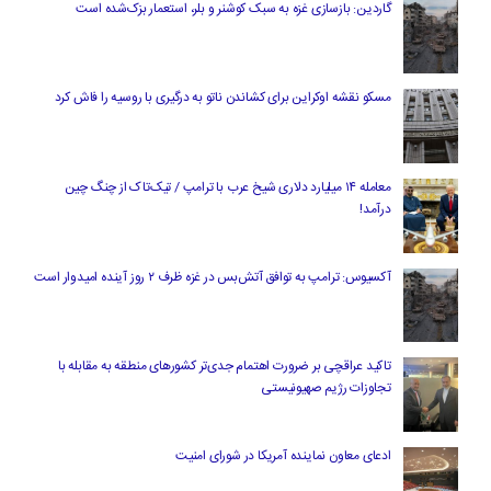
گاردین: بازسازی غزه به سبک کوشنر و بلر، استعمار بزک‌شده است
مسکو نقشه اوکراین برای کشاندن ناتو به درگیری با روسیه را فاش کرد
معامله ۱۴ میلیارد دلاری شیخ عرب با ترامپ / تیک‌تاک از چنگ چین
درآمد!
آکسیوس: ترامپ به توافق آتش‌بس در غزه ظرف ۲ روز آینده امیدوار است
تاکید عراقچی بر ضرورت اهتمام جدی‌تر کشورهای منطقه به مقابله با
تجاوزات رژیم صهیونیستی
ادعای معاون نماینده آمریکا در شورای امنیت