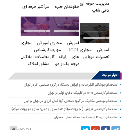
مدیریت حرفه ای
حقوقدان خبره
سرآشپز حرفه ای
کافی شاپ
آموزش مجازی
آموزش مجازی
ICDL مهارت
کارشناس
آموزش مجازی
های رایانه کار
معاملات املاک_
تعمیرات موبایل
درجه یک و دو
مشاور املاک
اخبار مرتبط
استخدام جوشکار، کارگر ساده و اپراتور دستگاه در گروه صنعتی آفر در تهران
استخدام کارشناس crm در کلینیک لاغری لوئیز در تهران
استخدام مهندس مکانیک در گروه صنعتی آریا کمان انرژی در تهران و البرز
استخدام کارشناس فروش (تجهیزات مراکز داده سرور و ذخیره ساز و تجهیزات شبکه)
استخدام باریستا در محدوده محله سفلی اصفهان
لینک کوتاه