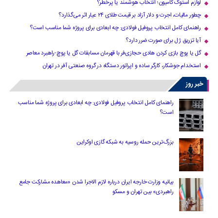
لوازم استوک کامیون؛ انتخاب هوشمند یا پرخطر؟
چطور مالیات، اجرت و دلار آزاد بر قیمت طلای ۲۴ عیار اثر می‌گذارد؟
راهنمای کامل انتخاب پروفیل فولادی: چه ابعادی برای پروژه شما مناسب است؟
آیا تزریق ژل برای صورت ضرر دارد​؟
گل یا پوچ بازی کردن هادی حجازی‌فر با قهرمان مسابقات گل یا پوچ-راهبرد معاصر
استخدام جوشکار، کارگر ساده و اپراتور دستگاه در گروه صنعتی آفر در تهران
خبر روز
راهنمای کامل انتخاب پروفیل فولادی: چه ابعادی برای پروژه شما مناسب
است؟
بزرگ‌ترین حمله روسیه به شبکه گازی اوکراین
بیانیه وزارت خارجه ایران درباره لازم‌ الاجرا شدن «معاهده مشارکت جامع
راهبردی» بین تهران و مسکو