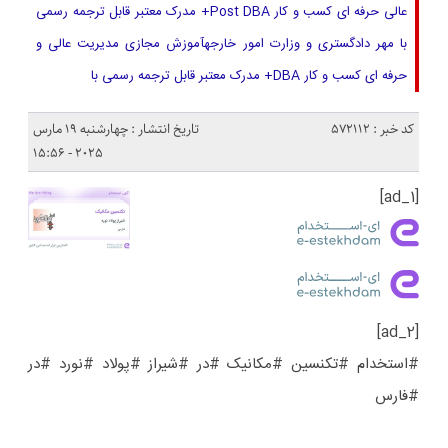
عالی حرفه ای کسب و کار Post DBA+ مدرک معتبر قابل ترجمه رسمی
با مهر دادگستری و وزارت امور خارجهآموزش مجازی مدیریت عالی و
حرفه ای کسب و کار DBA+ مدرک معتبر قابل ترجمه رسمی با
کد خبر : 572112
تاریخ انتشار : چهارشنبه 19 مارس
2025 - 15:56
[ad_1]
[ad_2]
#استخدام #تکنسین #مکانیک #در #شیراز #پولاد #نورد #در
#فارس