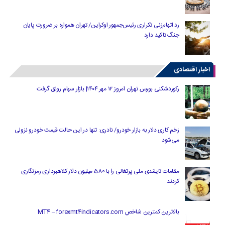
رد اتهام‌زنی تکراری رئیس‌جمهور اوکراین/ تهران همواره بر ضرورت پایان
جنگ تاکید دارد
اخبار اقتصادی
رکوردشکنی بورس تهران امروز ۱۲ مهر ۱۴۰۴| بازار سهام رونق گرفت
زخم کاری دلار به بازار خودرو/ نادری: تنها در این حالت قیمت خودرو نزولی
می‌شود
مقامات تایلندی ملی پرتغالی را با 580 میلیون دلار کلاهبرداری رمزنگاری
کردند
بالاترین کمترین شاخص MT4 – forexmt4indicators.com