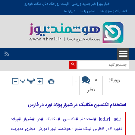
اخبار روز | خبر جدید ورزشی | قیمت روز طلا، دلار، سکه، خودرو
اعتبارات و مجوز ها
تماس با ما
درباره ما
-
0
رپورتاژ
نظر
استخدام تکنسین مکانیک در شیراز پولاد نورد در فارس
[ad_1] [ad_2] #استخدام #تکنسین #مکانیک #در #شیراز #پولاد
#نورد #در #فارس لینک منبع : هوشمند نیوز آموزش مجازی مدیریت