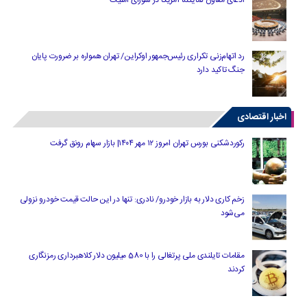
ادعای معاون نماینده آمریکا در شورای امنیت
رد اتهام‌زنی تکراری رئیس‌جمهور اوکراین/ تهران همواره بر ضرورت پایان
جنگ تاکید دارد
اخبار اقتصادی
رکوردشکنی بورس تهران امروز ۱۲ مهر ۱۴۰۴| بازار سهام رونق گرفت
زخم کاری دلار به بازار خودرو/ نادری: تنها در این حالت قیمت خودرو نزولی
می‌شود
مقامات تایلندی ملی پرتغالی را با 580 میلیون دلار کلاهبرداری رمزنگاری
کردند