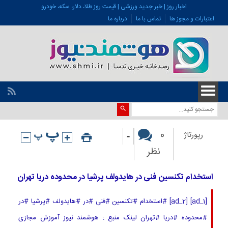
اخبار روز | خبر جدید ورزشی | قیمت روز طلا، دلار، سکه، خودرو
اعتبارات و مجوز ها
تماس با ما
درباره ما
-
0
رپورتاژ
نظر
استخدام تکنسین فنی در هایدولف پرشیا در محدوده دریا تهران
[ad_1] [ad_2] #استخدام #تکنسین #فنی #در #هایدولف #پرشیا #در
#محدوده #دریا #تهران لینک منبع : هوشمند نیوز آموزش مجازی