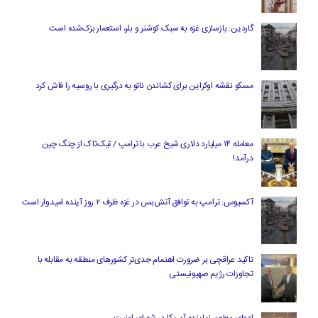
گاردین: بازسازی غزه به سبک کوشنر و بلر، استعمار بزک‌شده است
مسکو نقشه اوکراین برای کشاندن ناتو به درگیری با روسیه را فاش کرد
معامله ۱۴ میلیارد دلاری شیخ عرب با ترامپ / تیک‌تاک از چنگ چین
درآمد!
آکسیوس: ترامپ به توافق آتش‌بس در غزه ظرف ۲ روز آینده امیدوار است
تاکید عراقچی بر ضرورت اهتمام جدی‌تر کشورهای منطقه به مقابله با
تجاوزات رژیم صهیونیستی