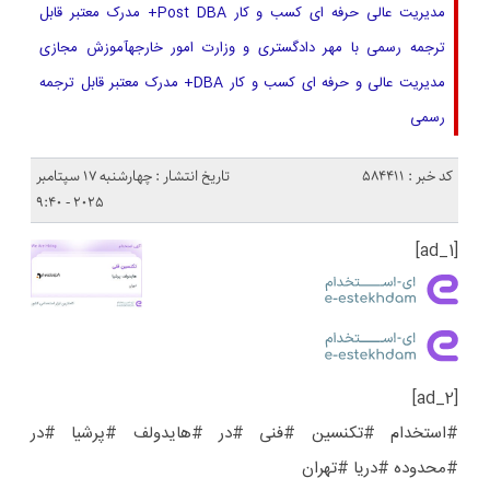
مدیریت عالی حرفه ای کسب و کار Post DBA+ مدرک معتبر قابل
ترجمه رسمی با مهر دادگستری و وزارت امور خارجهآموزش مجازی
مدیریت عالی و حرفه ای کسب و کار DBA+ مدرک معتبر قابل ترجمه
رسمی
کد خبر : 584411
تاریخ انتشار : چهارشنبه 17 سپتامبر
2025 - 9:40
[ad_1]
[ad_2]
#استخدام #تکنسین #فنی #در #هایدولف #پرشیا #در
#محدوده #دریا #تهران