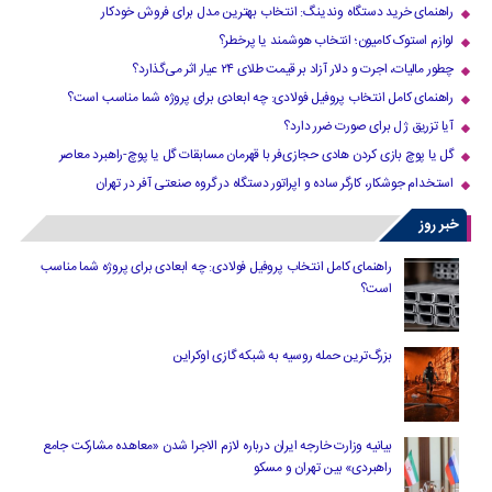
راهنمای خرید دستگاه وندینگ: انتخاب بهترین مدل برای فروش خودکار
لوازم استوک کامیون؛ انتخاب هوشمند یا پرخطر؟
چطور مالیات، اجرت و دلار آزاد بر قیمت طلای ۲۴ عیار اثر می‌گذارد؟
راهنمای کامل انتخاب پروفیل فولادی: چه ابعادی برای پروژه شما مناسب است؟
آیا تزریق ژل برای صورت ضرر دارد​؟
گل یا پوچ بازی کردن هادی حجازی‌فر با قهرمان مسابقات گل یا پوچ-راهبرد معاصر
استخدام جوشکار، کارگر ساده و اپراتور دستگاه در گروه صنعتی آفر در تهران
خبر روز
راهنمای کامل انتخاب پروفیل فولادی: چه ابعادی برای پروژه شما مناسب
است؟
بزرگ‌ترین حمله روسیه به شبکه گازی اوکراین
بیانیه وزارت خارجه ایران درباره لازم‌ الاجرا شدن «معاهده مشارکت جامع
راهبردی» بین تهران و مسکو