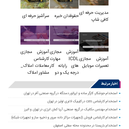
مدیریت حرفه ای
حقوقدان خبره
سرآشپز حرفه ای
کافی شاپ
آموزش مجازی
آموزش مجازی
ICDL مهارت
کارشناس
آموزش مجازی
های رایانه کار
معاملات املاک_
تعمیرات موبایل
درجه یک و دو
مشاور املاک
اخبار مرتبط
استخدام جوشکار، کارگر ساده و اپراتور دستگاه در گروه صنعتی آفر در تهران
استخدام کارشناس crm در کلینیک لاغری لوئیز در تهران
استخدام مهندس مکانیک در گروه صنعتی آریا کمان انرژی در تهران و البرز
استخدام کارشناس فروش (تجهیزات مراکز داده سرور و ذخیره ساز و تجهیزات شبکه)
استخدام باریستا در محدوده محله سفلی اصفهان