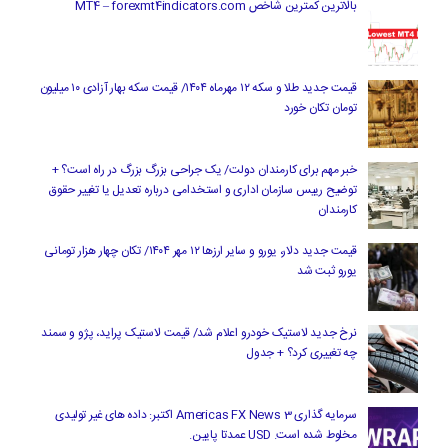
بالاترین کمترین شاخص MT4 – forexmt4indicators.com
قیمت جدید طلا و سکه ۱۲ مهرماه ۱۴۰۴/ قیمت سکه بهار آزادی ۱۰ میلیون
تومان تکان خورد
خبر مهم برای کارمندان دولت/ یک جراحی بزرگ بزرگ در راه است؟ +
توضیح رییس سازمان اداری و استخدامی درباره تعدیل یا تغییر حقوق
کارمندان
قیمت جدید دلار، یورو و سایر ارزها ۱۲ مهر ۱۴۰۴/ تکان چهار هزار تومانی
یورو ثبت شد
نرخ جدید لاستیک خودرو اعلام شد/ قیمت لاستیک پراید، پژو و سمند
چه تغییری کرد؟ + جدول
سرمایه گذاری Americas FX News 3 اکتبر: داده های غیر تولیدی
مخلوط شده است. USD عمدتا پایین.