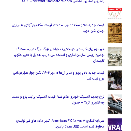
بالاترین کمترین شاخص MT4 – forexmt4indicators.com
قیمت جدید طلا و سکه ۱۲ مهرماه ۱۴۰۴/ قیمت سکه بهار آزادی ۱۰ میلیون
تومان تکان خورد
خبر مهم برای کارمندان دولت/ یک جراحی بزرگ بزرگ در راه است؟ +
توضیح رییس سازمان اداری و استخدامی درباره تعدیل یا تغییر حقوق
کارمندان
قیمت جدید دلار، یورو و سایر ارزها ۱۲ مهر ۱۴۰۴/ تکان چهار هزار تومانی
یورو ثبت شد
نرخ جدید لاستیک خودرو اعلام شد/ قیمت لاستیک پراید، پژو و سمند
چه تغییری کرد؟ + جدول
سرمایه گذاری Americas FX News 3 اکتبر: داده های غیر تولیدی
مخلوط شده است. USD عمدتا پایین.