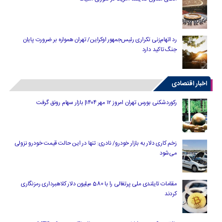
رد اتهام‌زنی تکراری رئیس‌جمهور اوکراین/ تهران همواره بر ضرورت پایان
جنگ تاکید دارد
اخبار اقتصادی
رکوردشکنی بورس تهران امروز ۱۲ مهر ۱۴۰۴| بازار سهام رونق گرفت
زخم کاری دلار به بازار خودرو/ نادری: تنها در این حالت قیمت خودرو نزولی
می‌شود
مقامات تایلندی ملی پرتغالی را با 580 میلیون دلار کلاهبرداری رمزنگاری
کردند