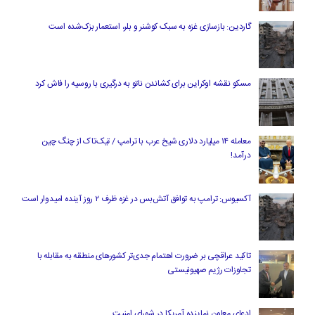
گاردین: بازسازی غزه به سبک کوشنر و بلر، استعمار بزک‌شده است
مسکو نقشه اوکراین برای کشاندن ناتو به درگیری با روسیه را فاش کرد
معامله ۱۴ میلیارد دلاری شیخ عرب با ترامپ / تیک‌تاک از چنگ چین
درآمد!
آکسیوس: ترامپ به توافق آتش‌بس در غزه ظرف ۲ روز آینده امیدوار است
تاکید عراقچی بر ضرورت اهتمام جدی‌تر کشورهای منطقه به مقابله با
تجاوزات رژیم صهیونیستی
ادعای معاون نماینده آمریکا در شورای امنیت