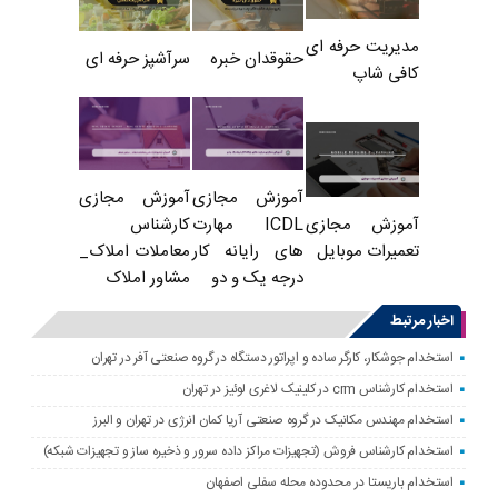
مدیریت حرفه ای
حقوقدان خبره
سرآشپز حرفه ای
کافی شاپ
آموزش مجازی
آموزش مجازی
ICDL مهارت
کارشناس
آموزش مجازی
های رایانه کار
معاملات املاک_
تعمیرات موبایل
درجه یک و دو
مشاور املاک
اخبار مرتبط
استخدام جوشکار، کارگر ساده و اپراتور دستگاه در گروه صنعتی آفر در تهران
استخدام کارشناس crm در کلینیک لاغری لوئیز در تهران
استخدام مهندس مکانیک در گروه صنعتی آریا کمان انرژی در تهران و البرز
استخدام کارشناس فروش (تجهیزات مراکز داده سرور و ذخیره ساز و تجهیزات شبکه)
استخدام باریستا در محدوده محله سفلی اصفهان