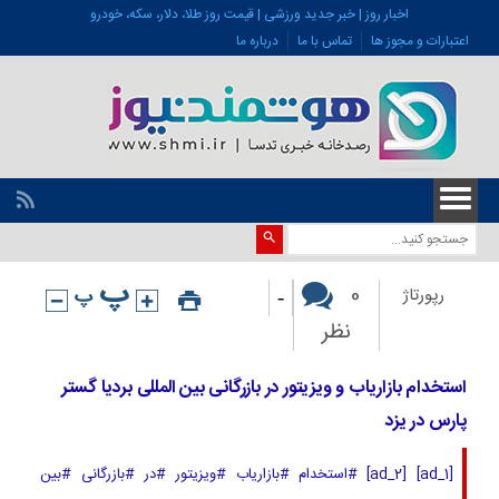
اخبار روز | خبر جدید ورزشی | قیمت روز طلا، دلار، سکه، خودرو
اعتبارات و مجوز ها
تماس با ما
درباره ما
-
0
رپورتاژ
نظر
استخدام بازاریاب و ویزیتور در بازرگانی بین المللی بردیا گستر
پارس در یزد
[ad_1] [ad_2] #استخدام #بازاریاب #ویزیتور #در #بازرگانی #بین