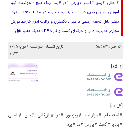
#المللی #بردیا #گستر #پارس #در #یزد لینک منبع : هوشمند نیوز
آموزش مجازی مدیریت عالی حرفه ای کسب و کار Post DBA+ مدرک
معتبر قابل ترجمه رسمی با مهر دادگستری و وزارت امور خارجهآموزش
مجازی مدیریت عالی و حرفه ای کسب و کار DBA+ مدرک معتبر قابل
کد خبر : 555184
تاریخ انتشار : پنج‌شنبه 6 فوریه 2025
- 10:23
[ad_1]
[ad_2]
#استخدام #بازاریاب #ویزیتور #در #بازرگانی #بین #المللی
#بردیا #گستر #پارس #در #یزد