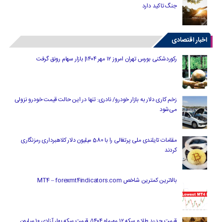
جنگ تاکید دارد
اخبار اقتصادی
رکوردشکنی بورس تهران امروز ۱۲ مهر ۱۴۰۴| بازار سهام رونق گرفت
زخم کاری دلار به بازار خودرو/ نادری: تنها در این حالت قیمت خودرو نزولی
می‌شود
مقامات تایلندی ملی پرتغالی را با 580 میلیون دلار کلاهبرداری رمزنگاری
کردند
بالاترین کمترین شاخص MT4 – forexmt4indicators.com
قیمت جدید طلا و سکه ۱۲ مهرماه ۱۴۰۴/ قیمت سکه بهار آزادی ۱۰ میلیون