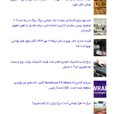
تومان تکان خورد
خبر مهم برای کارمندان دولت/ یک جراحی بزرگ بزرگ در راه است؟ +
توضیح رییس سازمان اداری و استخدامی درباره تعدیل یا تغییر حقوق
کارمندان
قیمت جدید دلار، یورو و سایر ارزها ۱۲ مهر ۱۴۰۴/ تکان چهار هزار تومانی
یورو ثبت شد
نرخ جدید لاستیک خودرو اعلام شد/ قیمت لاستیک پراید، پژو و سمند
چه تغییری کرد؟ + جدول
سرمایه گذاری Americas FX News 3 اکتبر: داده های غیر تولیدی
مخلوط شده است. USD عمدتا پایین.
مرغ ۸۰ هزار تومانی آمد/ مرغ ارزان را از کجا بخریم؟