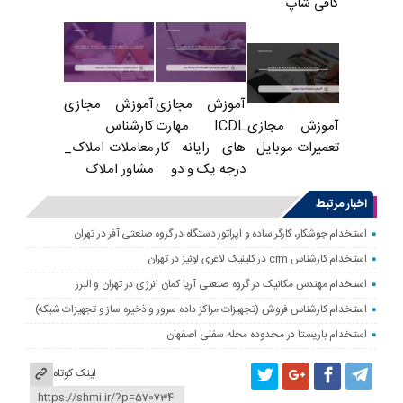
کافی شاپ
آموزش مجازی
آموزش مجازی
ICDL مهارت
کارشناس
آموزش مجازی
های رایانه کار
معاملات املاک_
تعمیرات موبایل
درجه یک و دو
مشاور املاک
اخبار مرتبط
استخدام جوشکار، کارگر ساده و اپراتور دستگاه در گروه صنعتی آفر در تهران
استخدام کارشناس crm در کلینیک لاغری لوئیز در تهران
استخدام مهندس مکانیک در گروه صنعتی آریا کمان انرژی در تهران و البرز
استخدام کارشناس فروش (تجهیزات مراکز داده سرور و ذخیره ساز و تجهیزات شبکه)
استخدام باریستا در محدوده محله سفلی اصفهان
لینک کوتاه