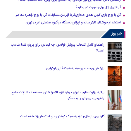
آیا تزریق ژل برای صورت ضرر دارد​؟
گل یا پوچ بازی کردن هادی حجازی‌فر با قهرمان مسابقات گل یا پوچ-راهبرد معاصر
استخدام جوشکار، کارگر ساده و اپراتور دستگاه در گروه صنعتی آفر در تهران
خبر روز
راهنمای کامل انتخاب پروفیل فولادی: چه ابعادی برای پروژه شما مناسب
است؟
بزرگ‌ترین حمله روسیه به شبکه گازی اوکراین
بیانیه وزارت خارجه ایران درباره لازم‌ الاجرا شدن «معاهده مشارکت جامع
راهبردی» بین تهران و مسکو
گاردین: بازسازی غزه به سبک کوشنر و بلر، استعمار بزک‌شده است