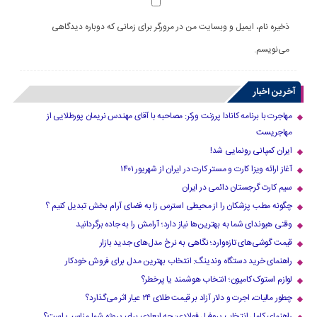
ذخیره نام، ایمیل و وبسایت من در مرورگر برای زمانی که دوباره دیدگاهی
می‌نویسم.
آخرین اخبار
مهاجرت با برنامه کانادا پرزنت ورکر: مصاحبه با آقای مهندس نریمان پورطلایی از
مهاجریست
ایران کمپانی رونمایی شد!
آغاز ارائه ویزا کارت و مستر کارت در ایران از شهریور ۱۴۰۱
سیم کارت گرجستان دائمی در ایران
چگونه مطب پزشکان را از محیطی استرس زا به فضای آرام بخش تبدیل کنیم ؟
وقتی هیوندای شما به بهترین‌ها نیاز دارد؛ آرامش را به جاده برگردانید
قیمت گوشی‌های تازه‌وارد؛ نگاهی به نرخ مدل‌های جدید بازار
راهنمای خرید دستگاه وندینگ: انتخاب بهترین مدل برای فروش خودکار
لوازم استوک کامیون؛ انتخاب هوشمند یا پرخطر؟
چطور مالیات، اجرت و دلار آزاد بر قیمت طلای ۲۴ عیار اثر می‌گذارد؟
راهنمای کامل انتخاب پروفیل فولادی: چه ابعادی برای پروژه شما مناسب است؟