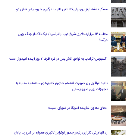
مسکو نقشه اوکراین برای کشاندن ناتو به درگیری با روسیه را فاش کرد
معامله ۱۴ میلیارد دلاری شیخ عرب با ترامپ / تیک‌تاک از چنگ چین
درآمد!
آکسیوس: ترامپ به توافق آتش‌بس در غزه ظرف ۲ روز آینده امیدوار است
تاکید عراقچی بر ضرورت اهتمام جدی‌تر کشورهای منطقه به مقابله با
تجاوزات رژیم صهیونیستی
ادعای معاون نماینده آمریکا در شورای امنیت
رد اتهام‌زنی تکراری رئیس‌جمهور اوکراین/ تهران همواره بر ضرورت پایان