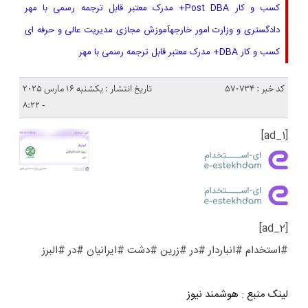
کسب و کار Post DBA+ مدرک معتبر قابل ترجمه رسمی با مهر
دادگستری و وزارت امور خارجهآموزش مجازی مدیریت عالی و حرفه ای
کسب و کار DBA+ مدرک معتبر قابل ترجمه رسمی با مهر
کد خبر : 570734
تاریخ انتشار : یکشنبه 16 مارس 2025
- 8:22
[ad_1]
[ad_2]
#استخدام #انباردار #در #زرین #دشت #ایرانیان #در #البرز
لینک منبع
:
هوشمند نیوز