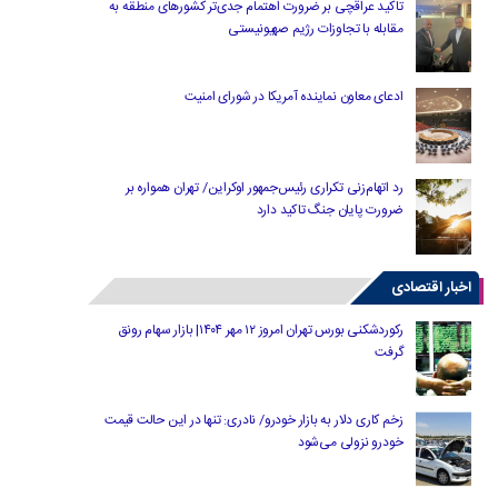
تاکید عراقچی بر ضرورت اهتمام جدی‌تر کشورهای منطقه به
مقابله با تجاوزات رژیم صهیونیستی
ادعای معاون نماینده آمریکا در شورای امنیت
رد اتهام‌زنی تکراری رئیس‌جمهور اوکراین/ تهران همواره بر
ضرورت پایان جنگ تاکید دارد
اخبار اقتصادی
رکوردشکنی بورس تهران امروز ۱۲ مهر ۱۴۰۴| بازار سهام رونق
گرفت
زخم کاری دلار به بازار خودرو/ نادری: تنها در این حالت قیمت
خودرو نزولی می‌شود