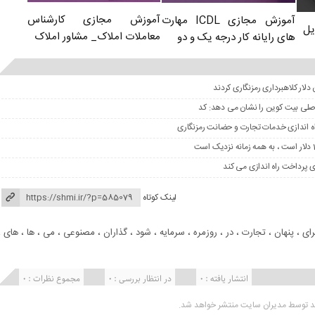
آموزش مجازی کارشناس
آموزش مجازی ICDL مهارت
یل
معاملات املاک_ مشاور املاک
های رایانه کار درجه یک و دو
 اصلی بیت کوین را نشان می دهد: کد
لینک کوتاه
رای
،
پنهان
،
تجارت
،
در
،
روزمره
،
سرمایه
،
شود
،
گذاران
،
مصنوعی
،
می
،
ها
،
های
،
انتشار یافته : 0
در انتظار بررسی : 0
مجموع نظرات : 0
ید توسط مدیران سایت منتشر خواهد شد.