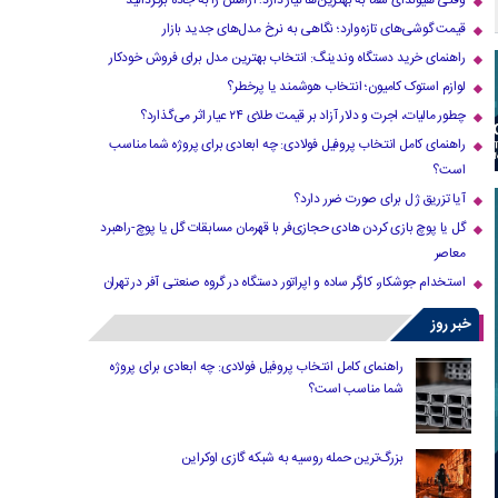
وقتی هیوندای شما به بهترین‌ها نیاز دارد؛ آرامش را به جاده برگردانید
قیمت گوشی‌های تازه‌وارد؛ نگاهی به نرخ مدل‌های جدید بازار
راهنمای خرید دستگاه وندینگ: انتخاب بهترین مدل برای فروش خودکار
لوازم استوک کامیون؛ انتخاب هوشمند یا پرخطر؟
چطور مالیات، اجرت و دلار آزاد بر قیمت طلای ۲۴ عیار اثر می‌گذارد؟
راهنمای کامل انتخاب پروفیل فولادی: چه ابعادی برای پروژه شما مناسب
است؟
آیا تزریق ژل برای صورت ضرر دارد​؟
گل یا پوچ بازی کردن هادی حجازی‌فر با قهرمان مسابقات گل یا پوچ-راهبرد
معاصر
استخدام جوشکار، کارگر ساده و اپراتور دستگاه در گروه صنعتی آفر در تهران
خبر روز
راهنمای کامل انتخاب پروفیل فولادی: چه ابعادی برای پروژه
شما مناسب است؟
بزرگ‌ترین حمله روسیه به شبکه گازی اوکراین