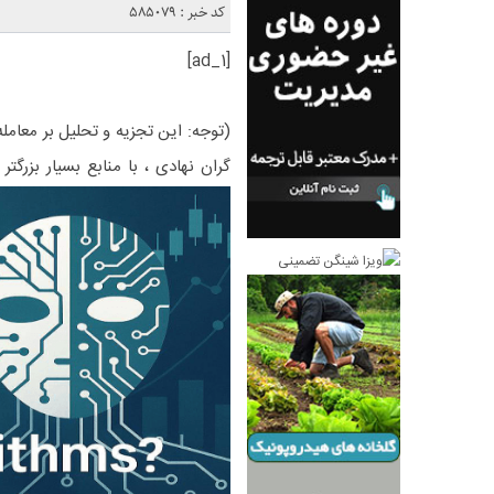
کد خبر : 585079
[ad_1]
(توجه: این تجزیه و تحلیل بر معامل