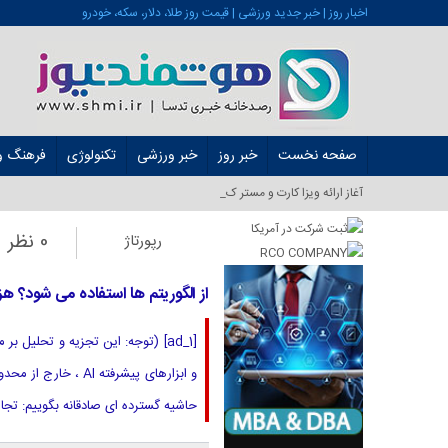
اخبار روز | خبر جدید ورزشی | قیمت روز طلا، دلار، سکه، خودرو
صفحه نخست
خبر روز
خبر ورزشی
تکنولوژی
فرهنگ و 
آغاز ارائه ویزا کارت و مستر کارت در ایران ا_
0 نظر
رپورتاژ
از الگوریتم ها استفاده می شود؟ 
[ad_1] (توجه: این تجزیه و تحلیل 
و ابزارهای پیشرفت
حاشیه گسترده ای صادقانه بگوییم: تجار