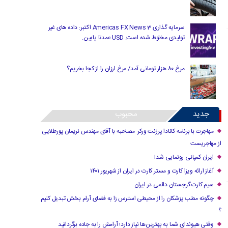
سرمایه گذاری Americas FX News 3 اکتبر: داده های غیر
تولیدی مخلوط شده است. USD عمدتا پایین.
مرغ ۸۰ هزار تومانی آمد/ مرغ ارزان را از کجا بخریم؟
جدید
محبوب
مهاجرت با برنامه کانادا پرزنت ورکر: مصاحبه با آقای مهندس نریمان پورطلایی
از مهاجریست
ایران کمپانی رونمایی شد!
آغاز ارائه ویزا کارت و مستر کارت در ایران از شهریور ۱۴۰۱
سیم کارت گرجستان دائمی در ایران
چگونه مطب پزشکان را از محیطی استرس زا به فضای آرام بخش تبدیل کنیم
؟
وقتی هیوندای شما به بهترین‌ها نیاز دارد؛ آرامش را به جاده برگردانید