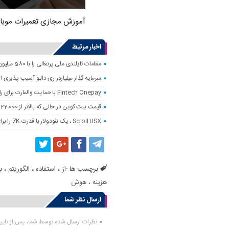
آموزش مجازی تعمیرات موبا
اخبار مرتبط
مقامات تایلندی ملی پرتغالی را با 580 میلیون دلار کلاهبرداری رمزنگاری کردند
سرمایه گذار میلیاردر ری دالیو آسیب پذیری
Fintech Onepay با حمایت والمارت برای راه اندازی خدمات تجارت و حضانت رمزنگاری
قیمت بیت کوین در حالی که بالاتر از 122،000 دلار است ، به همه زمانه نزدیک است
Scroll USX ، یک نئودولار با قدرت ZK را برای پرداخت راه اندازی می کند
برچسب ها :
از
،
استفاده
،
الگوریتم
،
ب
هزینه
،
هوش
ارسال نظر شما
نظرات ارسال شده توسط شما، پس از تای