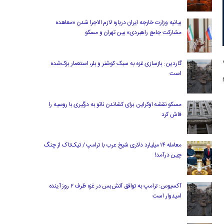
بیانیه وزارت خارجه ایران درباره لازم‌ الاجرا شدن «معاهده
مشارکت جامع راهبردی» بین تهران و مسکو
گاردین: بازسازی غزه به سبک کوشنر و بلر، استعمار بزک‌شده
است
مسکو نقشه اوکراین برای کشاندن ناتو به درگیری با روسیه را
فاش کرد
معامله ۱۴ میلیارد دلاری شیخ عرب با ترامپ / تیک‌تاک از چنگ
چین درآمد!
آکسیوس: ترامپ به توافق آتش‌بس در غزه ظرف ۲ روز آینده
امیدوار است