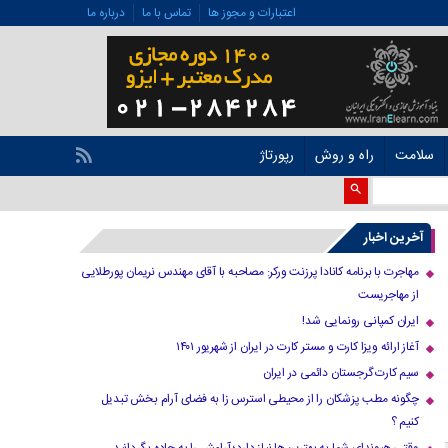
اعتبارات و مجوز ها
تماس با ما
درباره ما
سلامت
راه و روش
رپورتاژ
آخرین اخبار
مهاجرت با برنامه کانادا پرزنت ورکر: مصاحبه با آقای مهندس نریمان پورطلایی
از مهاجریست
ایران کمپانی رونمایی شد!
آغاز ارائه ویزا کارت و مستر کارت در ایران از شهریور ۱۴۰۱
سیم کارت گرجستان دائمی در ایران
چگونه مطب پزشکان را از محیطی استرس زا به فضای آرام بخش تبدیل
کنیم ؟