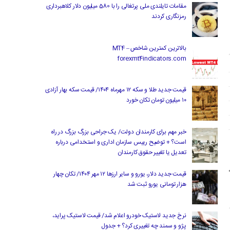
مقامات تایلندی ملی پرتغالی را با 580 میلیون دلار کلاهبرداری
رمزنگاری کردند
بالاترین کمترین شاخص MT4 –
forexmt4indicators.com
قیمت جدید طلا و سکه ۱۲ مهرماه ۱۴۰۴/ قیمت سکه بهار آزادی
۱۰ میلیون تومان تکان خورد
خبر مهم برای کارمندان دولت/ یک جراحی بزرگ بزرگ در راه
است؟ + توضیح رییس سازمان اداری و استخدامی درباره
تعدیل یا تغییر حقوق کارمندان
قیمت جدید دلار، یورو و سایر ارزها ۱۲ مهر ۱۴۰۴/ تکان چهار
هزار تومانی یورو ثبت شد
نرخ جدید لاستیک خودرو اعلام شد/ قیمت لاستیک پراید،
پژو و سمند چه تغییری کرد؟ + جدول